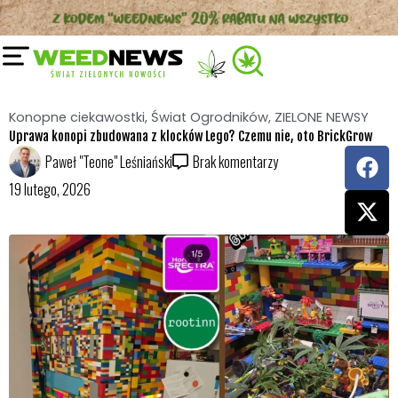
Przejdź
do
treści
Konopne ciekawostki
,
Świat Ogrodników
,
ZIELONE NEWSY
Uprawa konopi zbudowana z klocków Lego? Czemu nie, oto BrickGrow
F
X
Paweł "Teone" Leśniański
Brak komentarzy
a
-
19 lutego, 2026
c
t
e
w
b
i
o
t
o
t
k
e
r