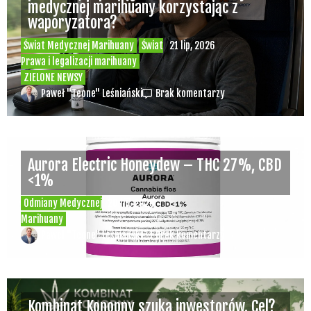
medycznej marihuany korzystając z
waporyzatora?
Świat Medycznej Marihuany
Świat
21 lip, 2026
Prawa i legalizacji marihuany
ZIELONE NEWSY
Paweł "Teone" Leśniański
Brak komentarzy
Aurora Electric Honeydew – THC 27%, CBD
<1%
Odmiany Medycznej
20 lip, 2026
Marihuany
Paweł "Teone" Leśniański
Brak komentarzy
Kombinat Konopny szuka inwestorów. Cel?