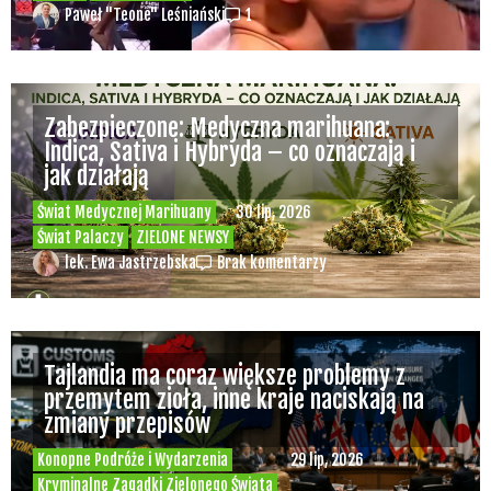
Paweł "Teone" Leśniański
1
Zabezpieczone: Medyczna marihuana:
Indica, Sativa i Hybryda – co oznaczają i
jak działają
Świat Medycznej Marihuany
30 lip, 2026
Świat Palaczy
ZIELONE NEWSY
lek. Ewa Jastrzebska
Brak komentarzy
Tajlandia ma coraz większe problemy z
przemytem zioła, inne kraje naciskają na
zmiany przepisów
Konopne Podróże i Wydarzenia
29 lip, 2026
Kryminalne Zagadki Zielonego Świata