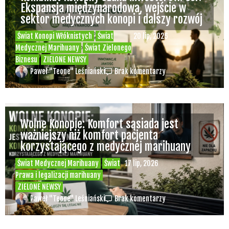
Ekspansja międzynarodowa, wejście w
sektor medycznych konopi i dalszy rozwój
Świat Konopi Włóknistych
Świat
20 lip, 2026
Medycznej Marihuany
Świat Zielonego
Biznesu
ZIELONE NEWSY
Paweł "Teone" Leśniański
Brak komentarzy
Wolne Konopie: Komfort sąsiada jest
ważniejszy niż komfort pacjenta
korzystającego z medycznej marihuany
Świat Medycznej Marihuany
Świat
17 lip, 2026
Prawa i legalizacji marihuany
ZIELONE NEWSY
Paweł "Teone" Leśniański
Brak komentarzy