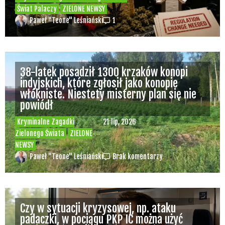
Świat Palaczy
ZIELONE NEWSY
Paweł "Teone" Leśniański
1
38-latek posadził 1300 krzaków konopi
indyjskich, które zgłosił jako konopie
włókniste. Niestety misterny plan się nie
powiódł
Kryminalne Zagadki
21 lip, 2026
Zielonego Świata
ZIELONE
NEWSY
Paweł "Teone" Leśniański
Brak komentarzy
Czy w sytuacji kryzysowej, np. ataku
padaczki, w pociągu PKP IC można użyć