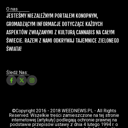
Recepty na medyczną marihuanę –
Ministerstwo Zdrowia zapowiada kolejne
zmiany
Świat Medycznej Marihuany
Świat
12 lip, 2026
Prawa i legalizacji marihuany
ZIELONE NEWSY
Paweł "Teone" Leśniański
3 komentarzy
Depenalizacji marihuany nie będzie – opinia
Biura Ekspertyz i Oceny Skutków Regulacji
nie pozostawia na projekcie suchej nitki, a
to nie jedyny problem
Świat Palaczy
Świat Prawa i
07 lip, 2026
legalizacji marihuany
ZIELONE
NEWSY