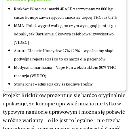
Kraków: Właściciel marki 4EASE zatrzymany za 800 kg
suszu konopi zawierających znacznie więcej THC niż 0,2%
MMA: Polak wygrał walkę, po czym wyciągnął jointa i go
odpalił, tak Bartłomiej Skowyra celebrował zwycięstwo
[VIDEO]
Aurora Electric Honeydew 27% i 29% – wyjaśniamy skąd
podwójna rejestracja i co to oznacza dla pacjentów
Medyczna marihuana – Vape Pen z ekstraktem 80% THC –
recenzja (WIDEO)
Stonerchef – edukacja czy szkodliwe treści?
Projekt BrickGrow prezentuje się bardzo oryginalnie
i pokazuje, że konopie uprawiać można nie tylko w
typowym namiocie uprawowym i można się pobawić
w różne warianty – o ile jest to legalne i nie trzeba
tego ukrywać, a wręcz można się pochwalić. Całość