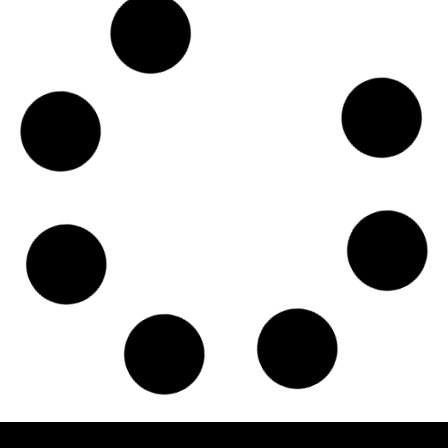
Czy w pociągach PKP IC można używać
medycznej marihuany? Mamy odpowiedź
spółki
Świat Medycznej
14 lip, 2026
Marihuany
ZIELONE NEWSY
Paweł "Teone" Leśniański
Brak komentarzy
Badania wykazały, że medyczna marihuana
łagodzi objawy „zespołu niespokojnych
nóg”
Badania
Odmiany Medycznej
13 lip, 2026
Marihuany
ZIELONE NEWSY
Paweł "Teone" Leśniański
Brak komentarzy