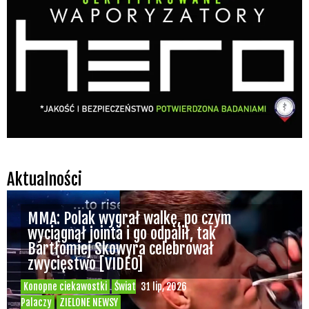
Aktualności
MMA: Polak wygrał walkę, po czym
wyciągnął jointa i go odpalił, tak
Bartłomiej Skowyra celebrował
zwycięstwo [VIDEO]
Konopne ciekawostki
Świat
31 lip, 2026
Palaczy
ZIELONE NEWSY