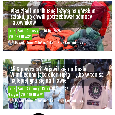
Pies zjadł marihuanę leżącą na górskim
szlaku, po chwili potrzebował pomocy
ratowników
Inne
Świat Palaczy
16 lip, 2026
ZIELONE NEWSY
Paweł "Teone" Leśniański
Brak komentarzy
Ali G powraca? Pojawił się na finale
Wimbledonu jako diler zioła – „bo w tenisa
najlepiej gra się na trawie”
Inne
Świat Zielonego Kina i
15 lip, 2026
Muzyki
ZIELONE NEWSY
Paweł "Teone" Leśniański
Brak komentarzy