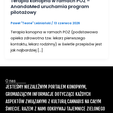
Terapia konopna w ramach POZ –
AnandaMed uruchamia program
pilotażowy
Paweł "Teone" Leśniański
/
13 czerwca 2026
Terapia konopna w ramach POZ (podstawowa
opieka zdrowotna tzw. lekarz pierwszego
kontaktu, lekarz rodzinny) w świetle przepisów jest
jak najbardziej […]
O nas
JESTEŚMY NIEZALEŻNYM PORTALEM KONOPNYM,
GROMADZĄCYM INFORMACJE DOTYCZĄCE KAŻDYCH
ASPEKTÓW ZWIĄZANYMI Z KULTURĄ CANNABIS NA CAŁYM
ŚWIECIE. RAZEM Z NAMI ODKRYWAJ TAJEMNICE ZIELONEGO