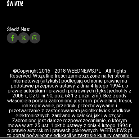
ŚWIATA!
Śledź Nas:
©Copyright 2016 - 2018 WEEDNEWS.PL - All Rights
Reserved. Wszelkie treści zamieszczone na tej stronie
internetowej (artykuły) podlegają ochronie prawnej na
podstawie przepisów ustawy z dnia 4 lutego 1994 r. o
prawie autorskim i prawach pokrewnych (tekst jednolity z
2006 r., Dz.U. nr 90, poz. 631 z późn. zm.). Bez zgody
właściciela portalu zabronione jest m.in. powielanie treści,
ich kopiowanie, przedruk, przechowywanie i
przetwarzanie z zastosowaniem jakichkolwiek środków
elektronicznych, zarówno w całości, jak i w części.
Zabronione jest dalsze rozpowszechnianie, o którym
mowa w art. 25 ust. 1 pkt b ustawy z dnia 4 lutego 1994 r.
o prawie autorskim i prawach pokrewnych. WEEDNEWS.pl
to portal poświęcony edukacji w zakresie kultury cannabis