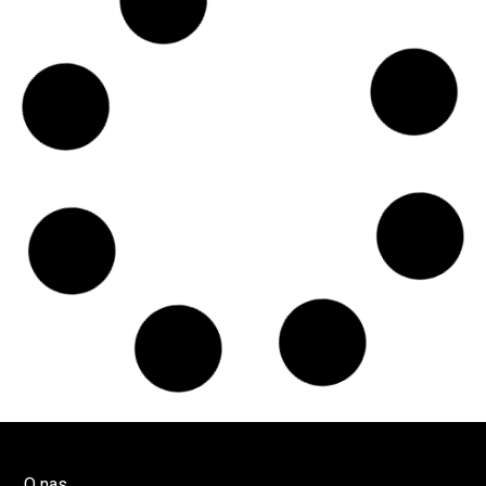
Czy w pociągach PKP IC można używać
medycznej marihuany? Mamy odpowiedź
spółki
Świat Medycznej
14 lip, 2026
Marihuany
ZIELONE NEWSY
Paweł "Teone" Leśniański
Brak komentarzy
Badania wykazały, że medyczna marihuana
łagodzi objawy „zespołu niespokojnych
nóg”
Badania
Odmiany Medycznej
13 lip, 2026
Marihuany
ZIELONE NEWSY
Paweł "Teone" Leśniański
Brak komentarzy