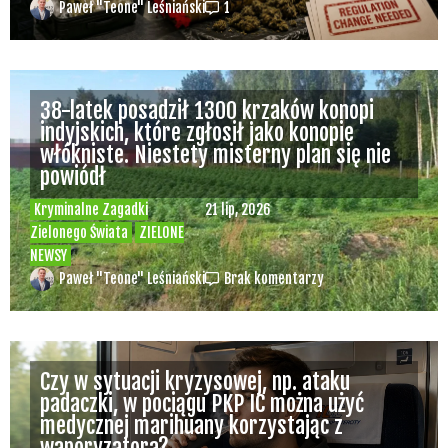
Paweł "Teone" Leśniański
1
38-latek posadził 1300 krzaków konopi
indyjskich, które zgłosił jako konopie
włókniste. Niestety misterny plan się nie
powiódł
Kryminalne Zagadki
21 lip, 2026
Zielonego Świata
ZIELONE
NEWSY
Paweł "Teone" Leśniański
Brak komentarzy
Czy w sytuacji kryzysowej, np. ataku
padaczki, w pociągu PKP IC można użyć
medycznej marihuany korzystając z
waporyzatora?