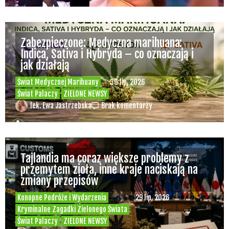
Zabezpieczone: Medyczna marihuana:
Indica, Sativa i Hybryda – co oznaczają i
jak działają
Świat Medycznej Marihuany
30 lip, 2026
Świat Palaczy
ZIELONE NEWSY
lek. Ewa Jastrzebska
Brak komentarzy
Tajlandia ma coraz większe problemy z
przemytem zioła, inne kraje naciskają na
zmiany przepisów
Konopne Podróże i Wydarzenia
29 lip, 2026
Kryminalne Zagadki Zielonego Świata
Świat Palaczy
ZIELONE NEWSY