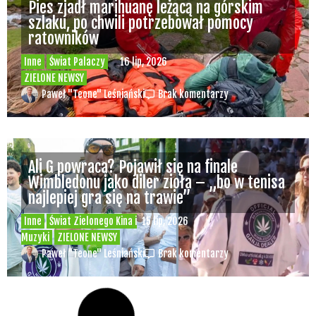
Pies zjadł marihuanę leżącą na górskim
szlaku, po chwili potrzebował pomocy
ratowników
Inne
Świat Palaczy
16 lip, 2026
ZIELONE NEWSY
Paweł "Teone" Leśniański
Brak komentarzy
Ali G powraca? Pojawił się na finale
Wimbledonu jako diler zioła – „bo w tenisa
najlepiej gra się na trawie”
Inne
Świat Zielonego Kina i
15 lip, 2026
Muzyki
ZIELONE NEWSY
Paweł "Teone" Leśniański
Brak komentarzy