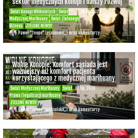
sektor medycznych konopi i dalszy rozwój
Świat Konopi Włóknistych
Świat
20 lip, 2026
Medycznej Marihuany
Świat Zielonego
Biznesu
ZIELONE NEWSY
Paweł "Teone" Leśniański
Brak komentarzy
Wolne Konopie: Komfort sąsiada jest
ważniejszy niż komfort pacjenta
korzystającego z medycznej marihuany
Świat Medycznej Marihuany
Świat
17 lip, 2026
Prawa i legalizacji marihuany
ZIELONE NEWSY
Paweł "Teone" Leśniański
Brak komentarzy