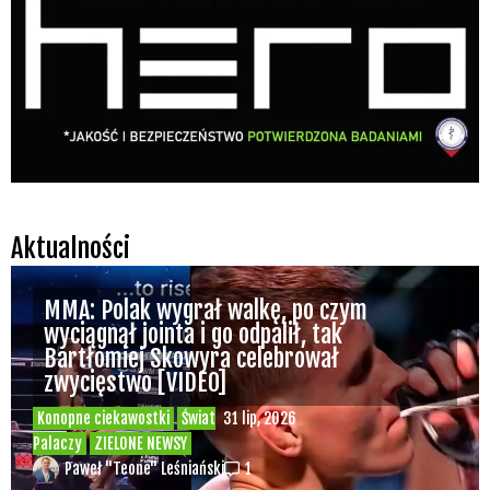
Aktualności
MMA: Polak wygrał walkę, po czym
wyciągnął jointa i go odpalił, tak
Bartłomiej Skowyra celebrował
zwycięstwo [VIDEO]
Konopne ciekawostki
Świat
31 lip, 2026
Palaczy
ZIELONE NEWSY
Paweł "Teone" Leśniański
1