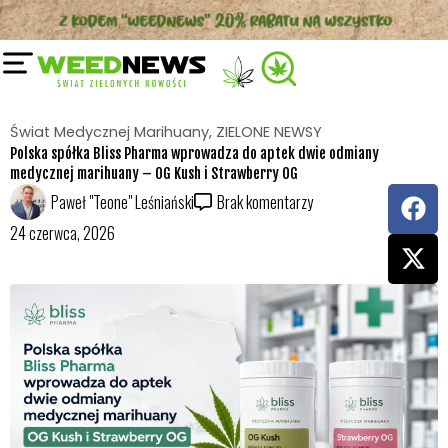
Przejdź
do
treści
Świat Medycznej Marihuany
,
ZIELONE NEWSY
Polska spółka Bliss Pharma wprowadza do aptek dwie odmiany
medycznej marihuany – OG Kush i Strawberry OG
F
X
Paweł "Teone" Leśniański
Brak komentarzy
a
-
24 czerwca, 2026
c
t
e
w
b
i
o
t
o
t
k
e
r