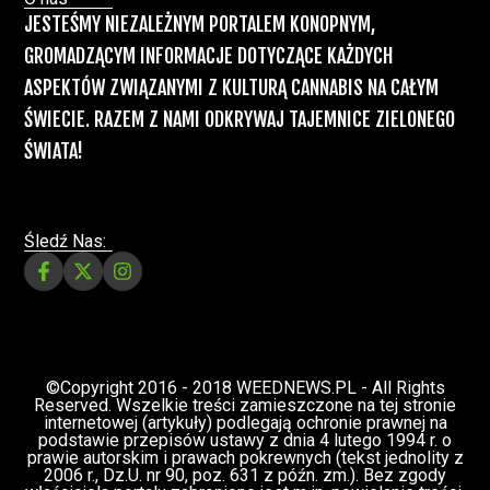
Recepty na medyczną marihuanę –
Ministerstwo Zdrowia zapowiada kolejne
zmiany
Świat Medycznej Marihuany
Świat
12 lip, 2026
Prawa i legalizacji marihuany
ZIELONE NEWSY
Paweł "Teone" Leśniański
3 komentarzy
Depenalizacji marihuany nie będzie – opinia
Biura Ekspertyz i Oceny Skutków Regulacji
nie pozostawia na projekcie suchej nitki, a
to nie jedyny problem
Świat Palaczy
Świat Prawa i
07 lip, 2026
legalizacji marihuany
ZIELONE
NEWSY
Paweł "Teone" Leśniański
10 komentarzy