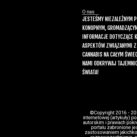
O nas
JESTEŚMY NIEZALEŻNYM 
KONOPNYM, GROMADZĄCY
INFORMACJE DOTYCZĄCE 
ASPEKTÓW ZWIĄZANYMI Z
CANNABIS NA CAŁYM ŚWIEC
NAMI ODKRYWAJ TAJEMNIC
ŚWIATA!
©Copyright 2016 - 20
internetowej (artykuły) 
autorskim i prawach pokre
portalu zabronione je
zastosowaniem jakichkol