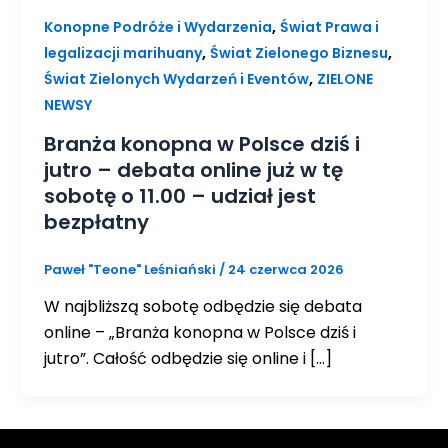
,
Konopne Podróże i Wydarzenia
Świat Prawa i
,
,
legalizacji marihuany
Świat Zielonego Biznesu
,
Świat Zielonych Wydarzeń i Eventów
ZIELONE
NEWSY
Branża konopna w Polsce dziś i
jutro – debata online już w tę
sobotę o 11.00 – udział jest
bezpłatny
Paweł "Teone" Leśniański
/
24 czerwca 2026
W najbliższą sobotę odbędzie się debata
online – „Branża konopna w Polsce dziś i
jutro”. Całość odbędzie się online i […]