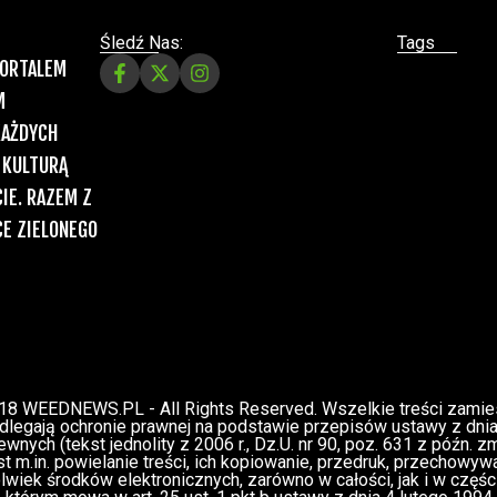
Śledź Nas:
Tags
PORTALEM
M
KAŻDYCH
 KULTURĄ
IE. RAZEM Z
E ZIELONEGO
18 WEEDNEWS.PL - All Rights Reserved. Wszelkie treści zamies
podlegają ochronie prawnej na podstawie przepisów ustawy z dnia 
wnych (tekst jednolity z 2006 r., Dz.U. nr 90, poz. 631 z późn. z
st m.in. powielanie treści, ich kopiowanie, przedruk, przechowyw
wiek środków elektronicznych, zarówno w całości, jak i w części