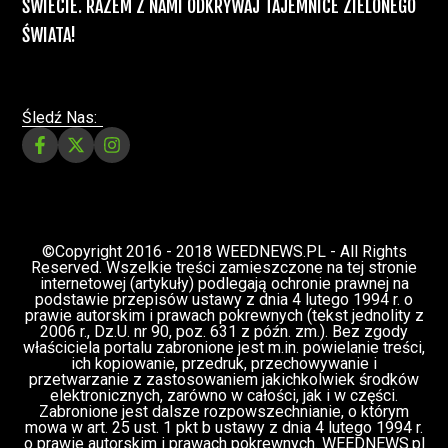
ŚWIECIE. RAZEM Z NAMI ODKRYWAJ TAJEMNICE ZIELONEGO
ŚWIATA!
Śledź Nas:
©Copyright 2016 - 2018 WEEDNEWS.PL - All Rights
Reserved. Wszelkie treści zamieszczone na tej stronie
internetowej (artykuły) podlegają ochronie prawnej na
podstawie przepisów ustawy z dnia 4 lutego 1994 r. o
prawie autorskim i prawach pokrewnych (tekst jednolity z
2006 r., Dz.U. nr 90, poz. 631 z późn. zm.). Bez zgody
właściciela portalu zabronione jest m.in. powielanie treści,
ich kopiowanie, przedruk, przechowywanie i
przetwarzanie z zastosowaniem jakichkolwiek środków
elektronicznych, zarówno w całości, jak i w części.
Zabronione jest dalsze rozpowszechnianie, o którym
mowa w art. 25 ust. 1 pkt b ustawy z dnia 4 lutego 1994 r.
o prawie autorskim i prawach pokrewnych. WEEDNEWS.pl