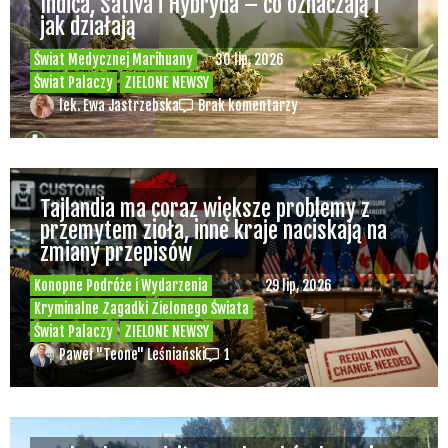
Indica, Sativa i Hybryda – co oznaczają i
jak działają
Świat Medycznej Marihuany
30 lip, 2026
Świat Palaczy
ZIELONE NEWSY
lek. Ewa Jastrzebska
Brak komentarzy
Tajlandia ma coraz większe problemy z
przemytem zioła, inne kraje naciskają na
zmiany przepisów
Konopne Podróże i Wydarzenia
29 lip, 2026
Kryminalne Zagadki Zielonego Świata
Świat Palaczy
ZIELONE NEWSY
Paweł "Teone" Leśniański
1