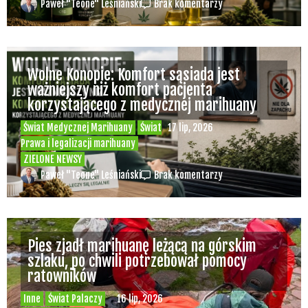
Paweł "Teone" Leśniański
Brak komentarzy
Wolne Konopie: Komfort sąsiada jest
ważniejszy niż komfort pacjenta
korzystającego z medycznej marihuany
Świat Medycznej Marihuany
Świat
17 lip, 2026
Prawa i legalizacji marihuany
ZIELONE NEWSY
Paweł "Teone" Leśniański
Brak komentarzy
Pies zjadł marihuanę leżącą na górskim
szlaku, po chwili potrzebował pomocy
ratowników
Inne
Świat Palaczy
16 lip, 2026