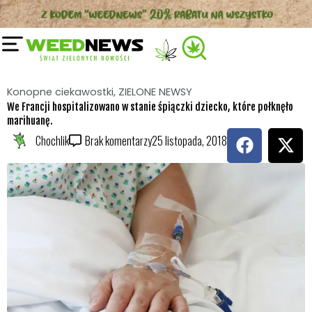
Przejdź
do
treści
Konopne ciekawostki
,
ZIELONE NEWSY
We Francji hospitalizowano w stanie śpiączki dziecko, które połknęło
marihuanę.
F
X
Chochlik
Brak komentarzy
25 listopada, 2018
a
-
c
t
e
w
b
i
o
t
o
t
k
e
r