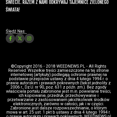
Prawa i legalizacji marihuany
ZIELONE NEWSY
Paweł "Teone" Leśniański
3 komentarzy
Depenalizacji marihuany nie będzie – opinia
Biura Ekspertyz i Oceny Skutków Regulacji
nie pozostawia na projekcie suchej nitki, a
to nie jedyny problem
Świat Palaczy
Świat Prawa i
07 lip, 2026
legalizacji marihuany
ZIELONE
NEWSY
Paweł "Teone" Leśniański
10 komentarzy
Rozmowa WeedNews – Produkcja