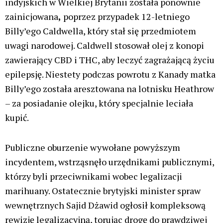
indyjskich w Wielkiej Brytanii została ponownie
zainicjowana
,
poprzez przypadek 12-letniego
Billy’ego Caldwella, który stał się przedmiotem
uwagi narodowej. Caldwell stosował olej z konopi
zawierający CBD i THC, aby leczyć zagrażającą życiu
epilepsję. Niestety podczas powrotu z Kanady matka
Billy’ego została aresztowana na lotnisku Heathrow
– za posiadanie olejku, który specjalnie leciała
kupić.
Publiczne oburzenie wywołane powyższym
incydentem, wstrząsnęło urzędnikami publicznymi,
którzy byli przeciwnikami wobec legalizacji
marihuany. Ostatecznie brytyjski minister spraw
wewnętrznych Sajid Dżawid ogłosił kompleksową
rewizję legalizacyjną, torując drogę do prawdziwej