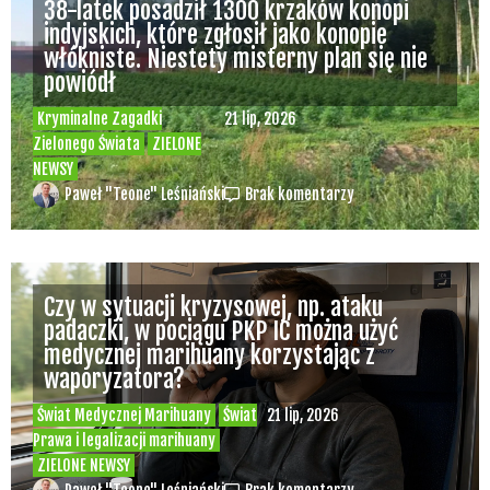
38-latek posadził 1300 krzaków konopi
indyjskich, które zgłosił jako konopie
włókniste. Niestety misterny plan się nie
powiódł
Kryminalne Zagadki
21 lip, 2026
Zielonego Świata
ZIELONE
NEWSY
Paweł "Teone" Leśniański
Brak komentarzy
Czy w sytuacji kryzysowej, np. ataku
padaczki, w pociągu PKP IC można użyć
medycznej marihuany korzystając z
waporyzatora?
Świat Medycznej Marihuany
Świat
21 lip, 2026
Prawa i legalizacji marihuany
ZIELONE NEWSY