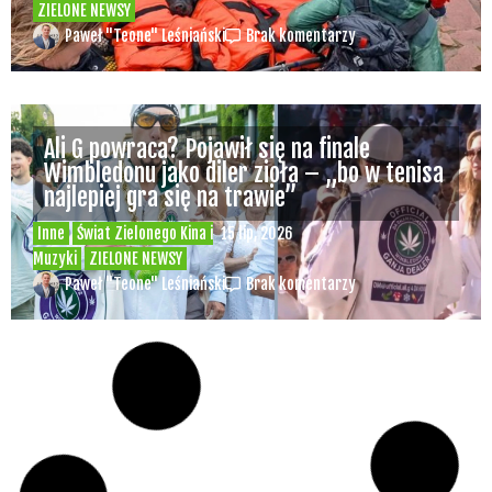
ZIELONE NEWSY
Paweł "Teone" Leśniański
Brak komentarzy
Ali G powraca? Pojawił się na finale
Wimbledonu jako diler zioła – „bo w tenisa
najlepiej gra się na trawie”
Inne
Świat Zielonego Kina i
15 lip, 2026
Muzyki
ZIELONE NEWSY
Paweł "Teone" Leśniański
Brak komentarzy
Czy w pociągach PKP IC można używać
medycznej marihuany? Mamy odpowiedź
spółki
Świat Medycznej
14 lip, 2026