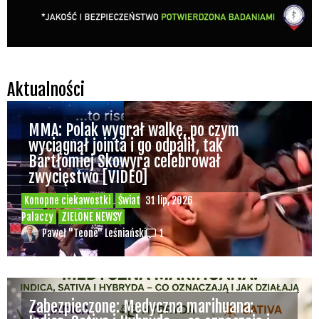
Aktualności
MMA: Polak wygrał walkę, po czym
wyciągnął jointa i go odpalił, tak
Bartłomiej Skowyra celebrował
zwycięstwo [VIDEO]
Konopne ciekawostki
Świat
31 lip, 2026
Palaczy
ZIELONE NEWSY
Paweł "Teone" Leśniański
1
Zabezpieczone: Medyczna marihuana: