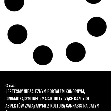
Marihuany
ZIELONE NEWSY
Paweł "Teone" Leśniański
Brak komentarzy
Badania wykazały, że medyczna marihuana
łagodzi objawy „zespołu niespokojnych
nóg”
Badania
Odmiany Medycznej
13 lip, 2026
Marihuany
ZIELONE NEWSY
Paweł "Teone" Leśniański
Brak komentarzy
Recepty na medyczną marihuanę –
Ministerstwo Zdrowia zapowiada kolejne
zmiany
Świat Medycznej Marihuany
Świat
12 lip, 2026