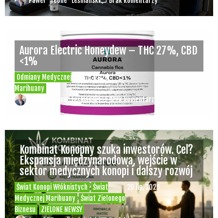
Paweł "Teone" Leśniański
Brak komentarzy
Aurora Electric Honeydew – THC 27%, CBD
<1%
Odmiany Medycznej
20 lip, 2026
Marihuany
Paweł "Teone" Leśniański
Brak komentarzy
Kombinat Konopny szuka inwestorów. Cel?
Ekspansja międzynarodowa, wejście w
sektor medycznych konopi i dalszy rozwój
Świat Konopi Włóknistych
Świat
20 lip, 2026
Medycznej Marihuany
Świat Zielonego
Biznesu
ZIELONE NEWSY