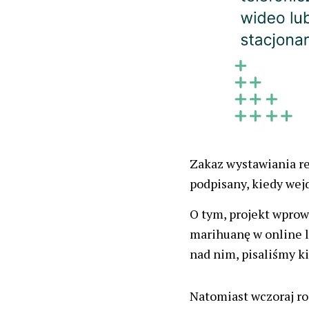
Zakaz wystawiania r
podpisany, kiedy wej
O tym, projekt wpro
marihuanę w online l
nad nim, pisaliśmy k
Natomiast wczoraj ro