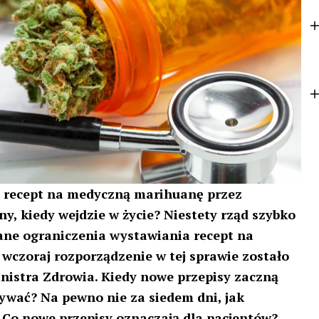
o
t
k
e
r
 recept na medyczną marihuanę przez
y, kiedy wejdzie w życie? Niestety rząd szybko
ane ograniczenia wystawiania recept na
wczoraj rozporządzenie w tej sprawie zostało
nistra Zdrowia. Kiedy nowe przepisy zaczną
ywać? Na pewno nie za siedem dni, jak
. Co nowe przepisy oznaczają dla pacjentów?