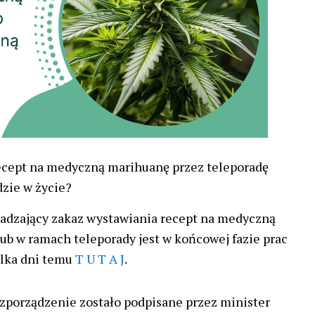
ecept na medyczną marihuanę przez teleporadę
dzie w życie?
wadzający zakaz wystawiania recept na medyczną
ub w ramach teleporady jest w końcowej fazie prac
ilka dni temu
T U T A J
.
zporządzenie zostało podpisane przez minister