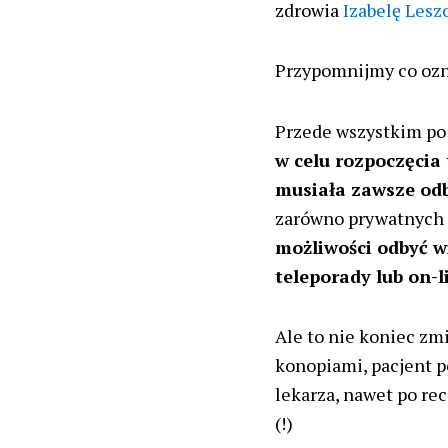
zdrowia
Izabelę Lesz
Przypomnijmy co ozn
Przede wszystkim po 
w celu rozpoczęcia 
musiała zawsze odb
zarówno prywatnych 
możliwości odbyć w
teleporady lub on-l
Ale to nie koniec zm
konopiami, pacjent p
lekarza, nawet po rec
(!)