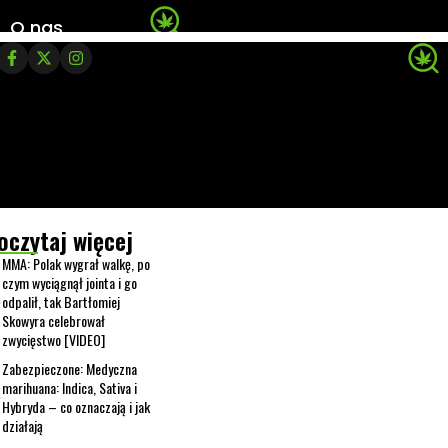
O nas
oczytaj więcej
MMA: Polak wygrał walkę, po
czym wyciągnął jointa i go
odpalił, tak Bartłomiej
Skowyra celebrował
zwycięstwo [VIDEO]
Zabezpieczone: Medyczna
marihuana: Indica, Sativa i
Hybryda – co oznaczają i jak
działają