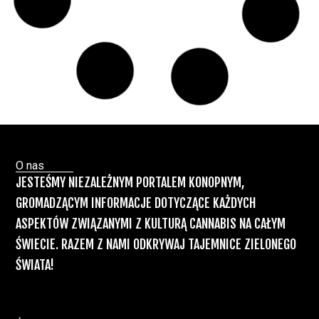
Badania wykazały, że medyczna marihuana
łagodzi objawy „zespołu niespokojnych
nóg”
Badania
Odmiany Medycznej
13 lip, 2026
Marihuany
ZIELONE NEWSY
Paweł "Teone" Leśniański
Brak komentarzy
Recepty na medyczną marihuanę –
Ministerstwo Zdrowia zapowiada kolejne
zmiany
Świat Medycznej Marihuany
Świat
12 lip, 2026
Prawa i legalizacji marihuany
ZIELONE NEWSY
Paweł "Teone" Leśniański
3 komentarzy