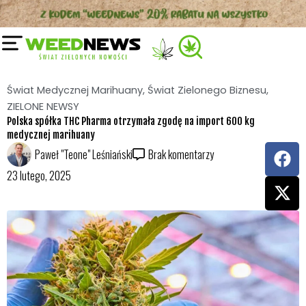
Przejdź
do
treści
Świat Medycznej Marihuany
,
Świat Zielonego Biznesu
,
ZIELONE NEWSY
Polska spółka THC Pharma otrzymała zgodę na import 600 kg
medycznej marihuany
F
X
Paweł "Teone" Leśniański
Brak komentarzy
a
-
23 lutego, 2025
c
t
e
w
b
i
o
t
o
t
k
e
r