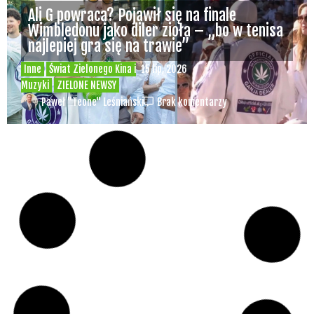
Ali G powraca? Pojawił się na finale
Wimbledonu jako diler zioła – „bo w tenisa
najlepiej gra się na trawie”
Inne
Świat Zielonego Kina i
15 lip, 2026
Muzyki
ZIELONE NEWSY
Paweł "Teone" Leśniański
Brak komentarzy
Czy w pociągach PKP IC można używać
medycznej marihuany? Mamy odpowiedź
spółki
Świat Medycznej
14 lip, 2026
Marihuany
ZIELONE NEWSY
Paweł "Teone" Leśniański
Brak komentarzy