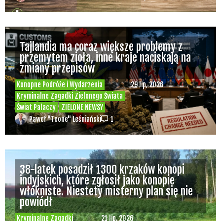
Tajlandia ma coraz większe problemy z
przemytem zioła, inne kraje naciskają na
zmiany przepisów
Konopne Podróże i Wydarzenia
29 lip, 2026
Kryminalne Zagadki Zielonego Świata
Świat Palaczy
ZIELONE NEWSY
Paweł "Teone" Leśniański
1
38-latek posadził 1300 krzaków konopi
indyjskich, które zgłosił jako konopie
włókniste. Niestety misterny plan się nie
powiódł
Kryminalne Zagadki
21 lip, 2026