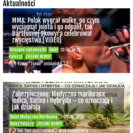
Aktualności
MMA: Polak wygrał walkę, po czym
wyciągnął jointa i go odpalił, tak
Bartłomiej Skowyra celebrował
zwycięstwo [VIDEO]
Konopne ciekawostki
Świat
31 lip, 2026
Palaczy
ZIELONE NEWSY
Paweł "Teone" Leśniański
1
Zabezpieczone: Medyczna marihuana:
Indica, Sativa i Hybryda – co oznaczają i
jak działają
Świat Medycznej Marihuany
30 lip, 2026
Świat Palaczy
ZIELONE NEWSY
lek. Ewa Jastrzebska
Brak komentarzy