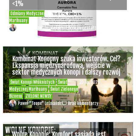
<1%
Odmiany Medycznej
20 lip, 2026
Marihuany
Paweł "Teone" Leśniański
Brak komentarzy
Kombinat Konopny szuka inwestorów. Cel?
Ekspansja międzynarodowa, wejście w
sektor medycznych konopi i dalszy rozwój
Świat Konopi Włóknistych
Świat
20 lip, 2026
Medycznej Marihuany
Świat Zielonego
Biznesu
ZIELONE NEWSY
Paweł "Teone" Leśniański
Brak komentarzy
Wolne Konopie: Komfort sąsiada jest