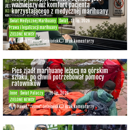
ważniejszy niż komfort pacjenta
korzystającego z medycznej marihuany
Świat Medycznej Marihuany
Świat
17 lip, 2026
Prawa i legalizacji marihuany
ZIELONE NEWSY
Paweł "Teone" Leśniański
Brak komentarzy
Pies zjadł marihuanę leżącą na górskim
szlaku, po chwili potrzebował pomocy
ratowników
Inne
Świat Palaczy
16 lip, 2026
ZIELONE NEWSY
Paweł "Teone" Leśniański
Brak komentarzy