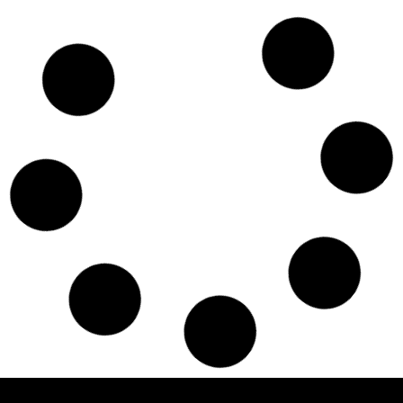
Czy w pociągach PKP IC można używać
medycznej marihuany? Mamy odpowiedź
spółki
Świat Medycznej
14 lip, 2026
Marihuany
ZIELONE
NEWSY
Paweł "Teone" Leśniański
Brak komentarzy
Badania wykazały, że medyczna marihuana
łagodzi objawy „zespołu niespokojnych
nóg”
Badania
Odmiany Medycznej
13 lip, 2026
Marihuany
ZIELONE NEWSY
Paweł "Teone" Leśniański
Brak komentarzy