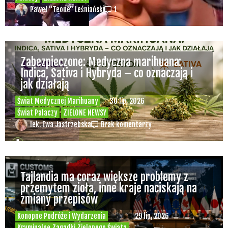
Paweł "Teone" Leśniański
1
Zabezpieczone: Medyczna marihuana:
Indica, Sativa i Hybryda – co oznaczają i
jak działają
Świat Medycznej Marihuany
30 lip, 2026
Świat Palaczy
ZIELONE NEWSY
lek. Ewa Jastrzebska
Brak komentarzy
Tajlandia ma coraz większe problemy z
przemytem zioła, inne kraje naciskają na
zmiany przepisów
Konopne Podróże i Wydarzenia
29 lip, 2026
Kryminalne Zagadki Zielonego Świata