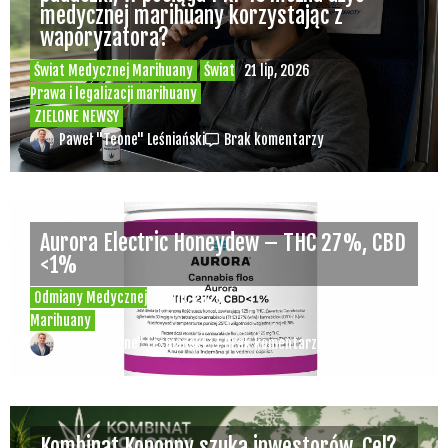
medycznej marihuany korzystając z
waporyzatora?
Świat Medycznej Marihuany
Świat
21 lip, 2026
Prawa i legalizacji marihuany
ZIELONE NEWSY
Paweł "Teone" Leśniański
Brak komentarzy
Aurora Electric Honeydew – THC 27%, CBD
<1%
Odmiany Medycznej
20 lip, 2026
Marihuany
Paweł "Teone" Leśniański
Brak komentarzy
Kombinat Konopny szuka inwestorów. Cel?