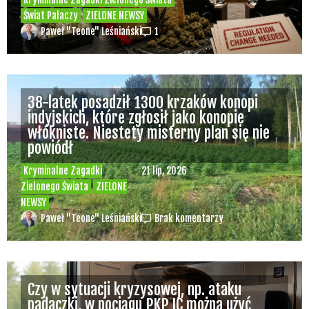
Świat Palaczy
ZIELONE NEWSY
Paweł "Teone" Leśniański
1
38-latek posadził 1300 krzaków konopi
indyjskich, które zgłosił jako konopie
włókniste. Niestety misterny plan się nie
powiódł
Kryminalne Zagadki
21 lip, 2026
Zielonego Świata
ZIELONE
NEWSY
Paweł "Teone" Leśniański
Brak komentarzy
Czy w sytuacji kryzysowej, np. ataku
padaczki, w pociągu PKP IC można użyć