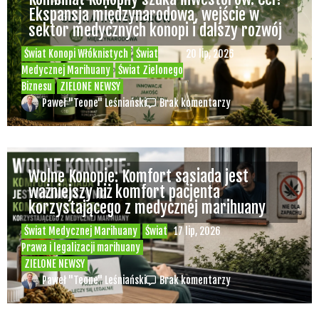
Ekspansja międzynarodowa, wejście w
sektor medycznych konopi i dalszy rozwój
Świat Konopi Włóknistych
Świat
20 lip, 2026
Medycznej Marihuany
Świat Zielonego
Biznesu
ZIELONE NEWSY
Paweł "Teone" Leśniański
Brak komentarzy
Wolne Konopie: Komfort sąsiada jest
ważniejszy niż komfort pacjenta
korzystającego z medycznej marihuany
Świat Medycznej Marihuany
Świat
17 lip, 2026
Prawa i legalizacji marihuany
ZIELONE NEWSY
Paweł "Teone" Leśniański
Brak komentarzy