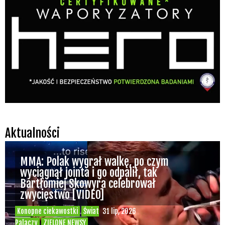
Aktualności
MMA: Polak wygrał walkę, po czym
wyciągnął jointa i go odpalił, tak
Bartłomiej Skowyra celebrował
zwycięstwo [VIDEO]
Konopne ciekawostki
Świat
31 lip, 2026
Palaczy
ZIELONE NEWSY