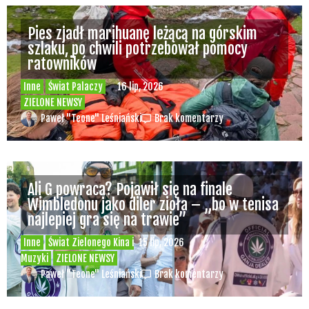
Pies zjadł marihuanę leżącą na górskim
szlaku, po chwili potrzebował pomocy
ratowników
Inne
Świat Palaczy
16 lip, 2026
ZIELONE NEWSY
Paweł "Teone" Leśniański
Brak komentarzy
Ali G powraca? Pojawił się na finale
Wimbledonu jako diler zioła – „bo w tenisa
najlepiej gra się na trawie”
Inne
Świat Zielonego Kina i
15 lip, 2026
Muzyki
ZIELONE NEWSY
Paweł "Teone" Leśniański
Brak komentarzy