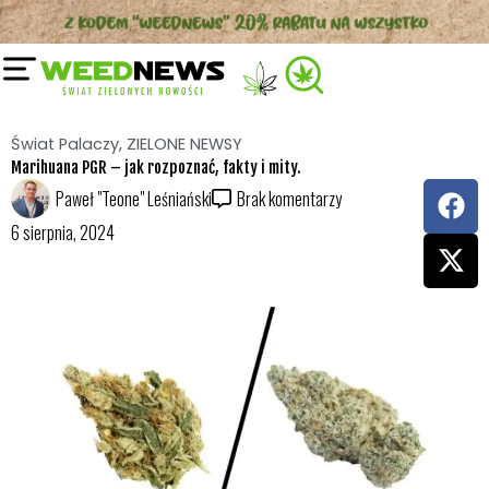
Przejdź
do
treści
Świat Palaczy
,
ZIELONE NEWSY
Marihuana PGR – jak rozpoznać, fakty i mity.
F
X
Paweł "Teone" Leśniański
Brak komentarzy
a
-
6 sierpnia, 2024
c
t
e
w
b
i
o
t
o
t
k
e
r