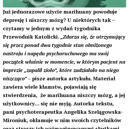
lepszym wyborem niż alkohol jest zwykłym
kłamstwem, do tego szkodliwym.
Oczywistym jest, że jeżeli np. na imprezach
sporadycznie zapalisz marihuanę to dla twojego
zdrowia i bezpieczeństwa, będzie to znacznie lepszy
wybór niż alkohol. Jednak pani Angelika
Szelągowska-Mironiuk twierdzi inaczej, a z jej
tekstu jasno wynika, że jak już mamy wybierać to…
lepiej spożywać etanol. Wiadomo, wódeczka
sporadycznie na imprezach? Nic się nie stanie, ale
marihuana? Nawet stosowana sporadycznie? W
żadnym wypadku!
Autorka tekstu twierdzi, że już nawet