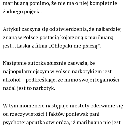
zadziałało na niego niszcząco.
To jest wręcz ciężko skomentować. Oczywiście
autorka nie wyjaśnia mechanizmów, które miały by
odpowiadać za dwutygodniowy stan obniżonego
nastroju czy problemów psychoruchowych, zapewne
dlatego, że to wszystko kłamstwo.
Następnie czytamy kolejne kłamstwa, tym razem o
zespole amotywacyjnym, który rzekomo powodują
konopie.