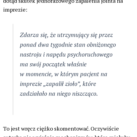
Tu wprost wynika, że są osoby, u których
kilkurazowe zapalenie marihuany będzie skutkować
zniszczonym mózgiem i głęboką depresją.
To jest potężne kłamstwo oraz dowód na kompletny
brak jakichkolwiek zdolności dziennikarskich pani
Angeliki Szelągowskiej-Mironiuk.
Marihuana działa na mózg neuroprotekcyjnie,
reguluje jego pracę poprzez ECS, a nie go niszczy!
Oczywistym dla psychoterapeuty powinno być to, że
jednorazowe spożycie
jakiejkolwiek używki nie