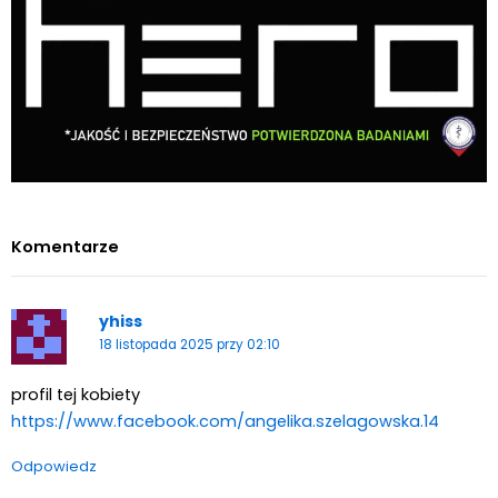
Kombinat Konopny szuka inwestorów. Cel?
Ekspansja międzynarodowa, wejście w
sektor medycznych konopi i dalszy rozwój
Świat Konopi Włóknistych
Świat
20 lip, 2026
Medycznej Marihuany
Świat Zielonego
Biznesu
ZIELONE NEWSY
Paweł "Teone" Leśniański
Brak komentarzy
Wolne Konopie: Komfort sąsiada jest
ważniejszy niż komfort pacjenta
korzystającego z medycznej marihuany
Świat Medycznej Marihuany
Świat
17 lip, 2026
Prawa i legalizacji marihuany
ZIELONE NEWSY