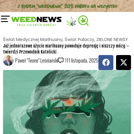
czysta trucizna, każda jej dawka jest szkodliwa i ma
swój negatywny wpływ na użytkownika, alkohol
można śmiertelnie przedawkować, po alkoholu
można doznać poważnych urazów.
Marihuana natomiast nie jest trucizną, aktywuje
nasz
układ endokannabinoidowy ECS
co pozytywnie
działa na organizm, marihuana działa na mózg
neuroprotekcyjnie i zamiast go niszczyć – pomaga
mu się regenerować. Konopie nie powodują agresji,
nie dochodzi po nich do poważnych urazów jak po
alkoholu i nie można jej śmiertelnie przedawkować
tak jak etanolu, długo można by tak wymieniać.
Dlatego stwierdzenie, że marihuana nie jest