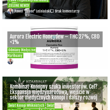
Wiz Khalifa nie przyjedzie do Europy bo dwa
lata temu zapalił jointa na scenie i teraz
grozi mu więzienie
Świat Palaczy
Świat Zielonego
25 cze, 2026
Kina i Muzyki
ZIELONE NEWSY
Paweł "Teone" Leśniański
Brak komentarzy
Branża konopna w Polsce dziś i jutro –
debata online już w tę sobotę o 11.00 –
udział jest bezpłatny
Konopne Podróże i Wydarzenia
Świat Prawa i
24 cze, 2026
legalizacji marihuany
Świat Zielonego
Biznesu
Świat Zielonych Wydarzeń i Eventów
ZIELONE NEWSY
Paweł "Teone" Leśniański
Brak komentarzy