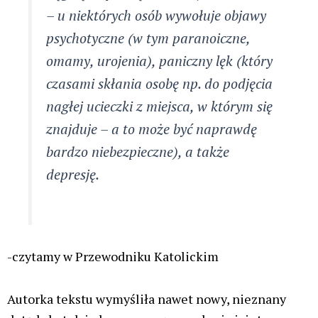
na studiach – sięgnął po THC, będzie
miał zniszczony mózg i głęboką
depresję. Problem polega na tym, że
nie jesteśmy w stanie przewidzieć, jaki
wpływ będą miały konopie na
konkretną osobę. Nikt z nas nie wie
też, jakie ma tendencje do chorób i
zaburzeń psychicznych – mogą one
pozostać „uśpione” przez całe życie
albo w pewnym momencie zostać
aktywowane przez jakiś czynnik.
Jednym z nich może być właśnie
kontakt z marihuaną.