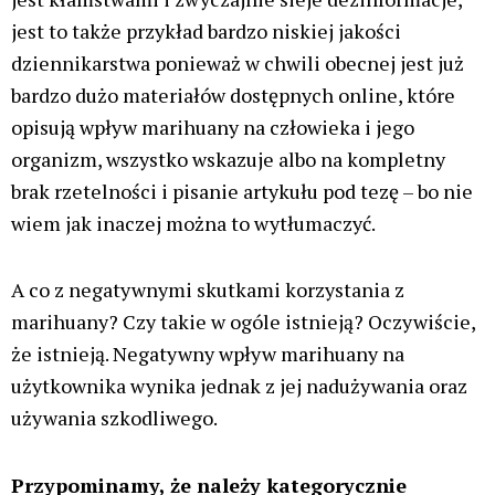
zwycięstwo [VIDEO]
Konopne ciekawostki
Świat
31 lip, 2026
Palaczy
ZIELONE NEWSY
Paweł "Teone" Leśniański
1
Zabezpieczone: Medyczna marihuana:
Indica, Sativa i Hybryda – co oznaczają i
jak działają
Świat Medycznej Marihuany
30 lip, 2026
Świat Palaczy
ZIELONE NEWSY
lek. Ewa Jastrzebska
Brak komentarzy
Tajlandia ma coraz większe problemy z
przemytem zioła, inne kraje naciskają na