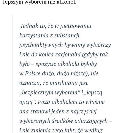
U części osób korzystających z THC
nawet sporadycznie mogą się pojawić
lub nasilić zaburzenia lękowe oraz
tzw. zespół amotywacyjny. Istnienie
i natura tego zjawiska wciąż jest
przedmiotem dyskusji naukowców.
Jego mianem określa się stan,
w którym osobie przestaje zależeć na
tym, co wcześniej było dla niej ważne:
od osiągnięć zawodowych po
podstawową higienę osobistą
. Część
badaczy sądzi, że zespół ten jest
w istocie jedną z oznak rozwijającej
się depresji, a nie osobnym