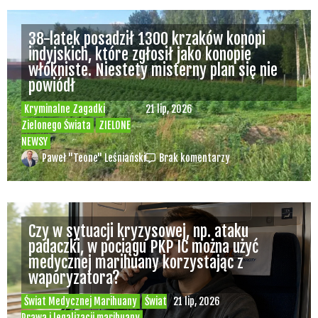
Służby udaremniły przemyt 1,2 tony
marihuany z Tajlandii do Polski [VIDEO]
Kryminalne Zagadki
03 lip, 2026
Zielonego Świata
ZIELONE
NEWSY
Paweł "Teone" Leśniański
Brak komentarzy
Mundial przeciwny marihuanie
jednocześnie promuje sprzedaż alkoholu na
meczach
Świat Palaczy
Świat Prawa i
26 cze, 2026
legalizacji marihuany
Świat Zielonego
Biznesu
ZIELONE NEWSY
Paweł "Teone" Leśniański
Brak komentarzy