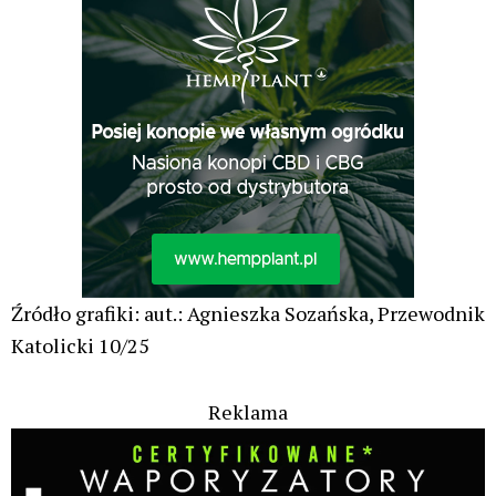
Czy w sytuacji kryzysowej, np. ataku
padaczki, w pociągu PKP IC można użyć
medycznej marihuany korzystając z
waporyzatora?
Świat Medycznej Marihuany
Świat
21 lip, 2026
Prawa i legalizacji marihuany
ZIELONE NEWSY
Paweł "Teone" Leśniański
Brak komentarzy
Aurora Electric Honeydew – THC 27%, CBD
<1%
Odmiany Medycznej
20 lip, 2026
Marihuany
Paweł "Teone" Leśniański
Brak komentarzy