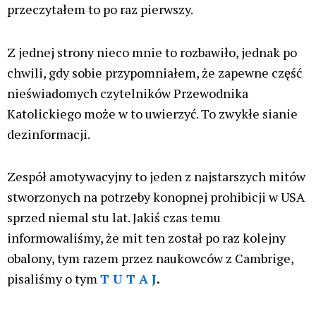
oddechowych. To, że jest to ta sama roślina, ta sama
substancja – nie ma wg autorki materiału znaczenia.
Podsumowując – artykuł opublikowany w
Przewodniku Katolickim nr 10/25 nafaszerowany
jest kłamstwami i zwyczajnie sieje dezinformacje,
jest to także przykład bardzo niskiej jakości
dziennikarstwa ponieważ w chwili obecnej jest już
bardzo dużo materiałów dostępnych online, które
opisują wpływ marihuany na człowieka i jego
organizm, wszystko wskazuje albo na kompletny
brak rzetelności i pisanie artykułu pod tezę – bo nie
wiem jak inaczej można to wytłumaczyć.
A co z negatywnymi skutkami korzystania z