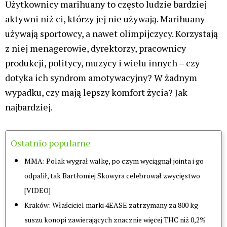
marihuany? Czy takie w ogóle istnieją? Oczywiście,
że istnieją. Negatywny wpływ marihuany na
użytkownika wynika jednak z jej nadużywania oraz
używania szkodliwego.
Przypominamy, że należy kategorycznie
podkreślić, iż nie właściwe używanie marihuany
może nieść za sobą negatywne konsekwencje.
Szczególnie używanie szkodliwe czyli
nadużywanie i stawianie konopi przed innymi
aktywnościami i obowiązkami. Ważne, aby
marihuana nie była jedyną przyjemnością w
życiu. Relacje, pasje, aktywność fizyczna,
obowiązki – to powinno zawsze stać przed
ziołem. Nazywa się to ŚWIADOMYM
UŻYWANIEM.