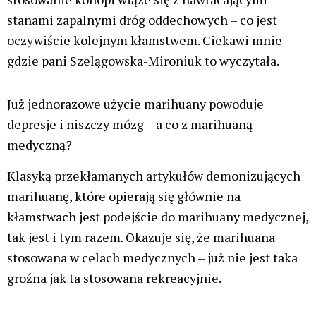
Nazwa*
E-
mail*
Witryna
internetowa
Zapamiętaj moje dane w tej przeglądarce podczas
pisania kolejnych komentarzy.
Ta strona używa Akismet do redukcji spamu.
Dowiedz się,