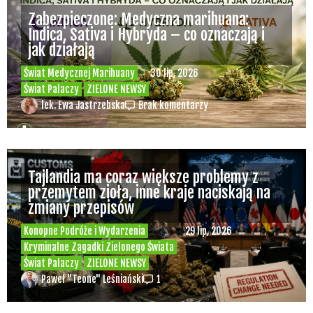
to nie jedyny problem
Świat Palaczy
Świat Prawa i
07 lip, 2026
legalizacji marihuany
ZIELONE
NEWSY
Paweł "Teone" Leśniański
10 komentarzy
Rozmowa WeedNews – Produkcja
medycznej marihuany w Polsce – Konrad
Palka, prezes Panaceum Cannmed [VIDEO]
Świat Medycznej Marihuany
Świat
03 lip, 2026
Prawa i legalizacji marihuany
Świat
Zielonego Biznesu
ZIELONE NEWSY
Paweł "Teone" Leśniański
3 komentarzy