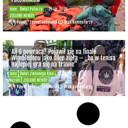
O nas
JESTEŚMY NIEZALEŻNYM PORTALEM KONOPNYM,
GROMADZĄCYM INFORMACJE DOTYCZĄCE KAŻDYCH
ASPEKTÓW ZWIĄZANYMI Z KULTURĄ CANNABIS NA CAŁYM
ŚWIECIE. RAZEM Z NAMI ODKRYWAJ TAJEMNICE ZIELONEGO