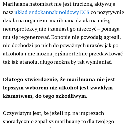
sprzed niemal stu lat. Jakiś czas temu
informowaliśmy, że mit ten został po raz kolejny
obalony, tym razem przez naukowców z Cambrige,
pisaliśmy o tym
T U T A J
.
Użytkownicy marihuany to często ludzie bardziej
aktywni niż ci, którzy jej nie używają. Marihuany
używają sportowcy, a nawet olimpijczycy. Korzystają
z niej menagerowie, dyrektorzy, pracownicy
produkcji, politycy, muzycy i wielu innych – czy
dotyka ich syndrom amotywacyjny? W żadnym
wypadku, czy mają lepszy komfort życia? Jak
najbardziej.
Ostatnio popularne