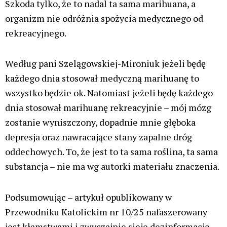
w jaki sposób przetwarzane są dane Twoich komentarzy.
Aktualności
MMA: Polak wygrał walkę, po czym
wyciągnął jointa i go odpalił, tak
Bartłomiej Skowyra celebrował