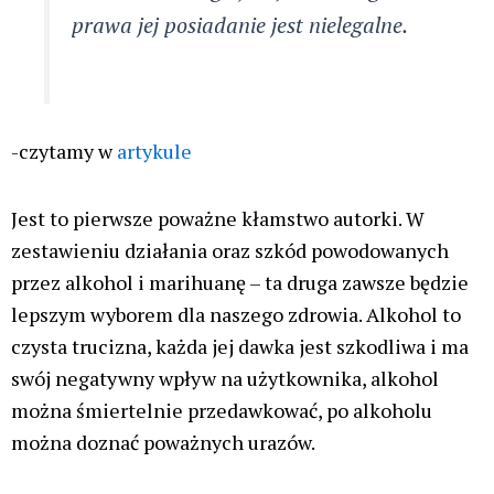
zaburzeniem
Czy pani psychoterapeutka napisała, że użytkownicy
marihuany się nie myją? – pomyślałem gdy
przeczytałem to po raz pierwszy.
Z jednej strony nieco mnie to rozbawiło, jednak po
chwili, gdy sobie przypomniałem, że zapewne część
nieświadomych czytelników Przewodnika
Katolickiego może w to uwierzyć. To zwykłe sianie
dezinformacji.
Zespół amotywacyjny to jeden z najstarszych mitów
stworzonych na potrzeby konopnej prohibicji w USA