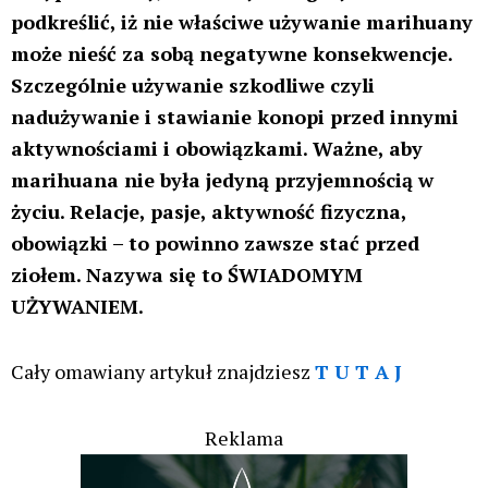
zmiany przepisów
Konopne Podróże i Wydarzenia
29 lip, 2026
Kryminalne Zagadki Zielonego Świata
Świat Palaczy
ZIELONE NEWSY
Paweł "Teone" Leśniański
1
38-latek posadził 1300 krzaków konopi
indyjskich, które zgłosił jako konopie
włókniste. Niestety misterny plan się nie
powiódł
Kryminalne Zagadki
21 lip, 2026
Zielonego Świata
ZIELONE
NEWSY
Paweł "Teone" Leśniański
Brak komentarzy