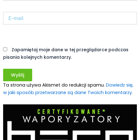
Paweł "Teone" Leśniański
Brak komentarzy
Czy w pociągach PKP IC można używać
medycznej marihuany? Mamy odpowiedź
spółki
Świat Medycznej
14 lip, 2026
Marihuany
ZIELONE
NEWSY
Paweł "Teone" Leśniański
Brak komentarzy
Badania wykazały, że medyczna marihuana
łagodzi objawy „zespołu niespokojnych
nóg”
Badania
Odmiany Medycznej
13 lip, 2026