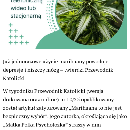
-czytamy w Przewodniku Katolickim
Autorka tekstu wymyśliła nawet nowy, nieznany
dotąd skutek jednorazowego zapalenia jointa na
imprezie:
Zdarza się, że utrzymujący się przez
ponad dwa tygodnie stan obniżonego
nastroju i napędu psychoruchowego
ma swój początek właśnie
w momencie, w którym pacjent na
imprezie „zapalił zioło”, które