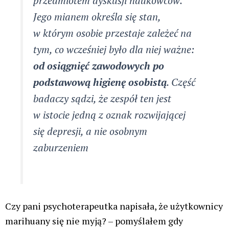
kłamstwach jest podejście do marihuany medycznej,
tak jest i tym razem. Okazuje się, że marihuana
stosowana w celach medycznych – już nie jest taka
groźna jak ta stosowana rekreacyjnie.
Szkoda tylko, że to nadal ta sama marihuana, a
organizm nie odróżnia spożycia medycznego od
rekreacyjnego.
Według pani Szelągowskiej-Mironiuk jeżeli będę
każdego dnia stosował medyczną marihuanę to
wszystko będzie ok. Natomiast jeżeli będę każdego
dnia stosował marihuanę rekreacyjnie – mój mózg
zostanie wyniszczony, dopadnie mnie głęboka
depresja oraz nawracające stany zapalne dróg