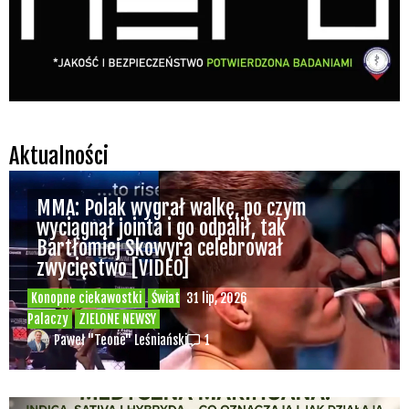
Marihuany
ZIELONE NEWSY
Paweł "Teone" Leśniański
Brak komentarzy
Recepty na medyczną marihuanę –
Ministerstwo Zdrowia zapowiada kolejne
zmiany
Świat Medycznej Marihuany
Świat
12 lip, 2026
Prawa i legalizacji marihuany
ZIELONE NEWSY
Paweł "Teone" Leśniański
3 komentarzy
Depenalizacji marihuany nie będzie – opinia
Biura Ekspertyz i Oceny Skutków Regulacji
nie pozostawia na projekcie suchej nitki, a