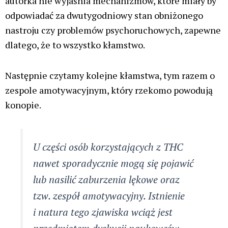
doprowadzi samo w sobie do, jak to opisała autorka,
„ciężkiej depresji”, ciężko to się takie bzdury
komentuje.
W artykule możemy też przeczytać, iż regularne
stosowanie konopi wiąże się z nawracającymi
stanami zapalnymi dróg oddechowych – co jest
oczywiście kolejnym kłamstwem. Ciekawi mnie
gdzie pani Szelągowska-Mironiuk to wyczytała.
Już jednorazowe użycie marihuany powoduje
depresje i niszczy mózg – a co z marihuaną
medyczną?
Klasyką przekłamanych artykułów demonizujących
marihuanę, które opierają się głównie na