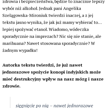
MMA: Polak wygrał walkę, po czym wyciągnął jointa i go
odpalił, tak Bartłomiej Skowyra celebrował zwycięstwo
[VIDEO]
Kraków: Właściciel marki 4EASE zatrzymany za 800 kg
suszu konopi zawierających znacznie więcej THC niż 0,2%
Aurora Electric Honeydew 27% i 29% – wyjaśniamy skąd
podwójna rejestracja i co to oznacza dla pacjentów
Tajlandia ma coraz większe problemy z przemytem zioła,
inne kraje naciskają na zmiany przepisów
Medyczna marihuana – Vape Pen z ekstraktem 80% THC –
recenzja (WIDEO)
Dalej w artykule katolickiego tygodnika czytamy:
Nie każdy, kto parę razy w życiu – np.