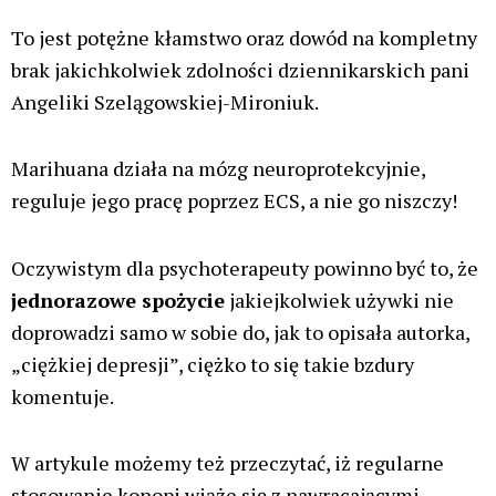
yhiss
18 listopada 2025 przy 02:10
profil tej kobiety
https://www.facebook.com/angelika.szelagowska.14
Odpowiedz
Zostaw komentarz
Twój adres email nie zostanie opublikowany.
Wymagane
pola są oznaczone
*
Wpisz
tutaj..