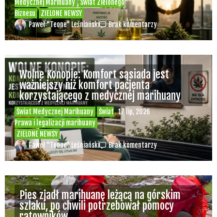
Polska spółka Bliss Pharma wprowadza do
aptek dwie odmiany medycznej marihuany
– OG Kush i Strawberry OG
Świat Medycznej
24 cze, 2026
Marihuany
ZIELONE
NEWSY
Paweł "Teone" Leśniański
Brak komentarzy