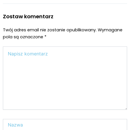
Paweł "Teone" Leśniański
Brak komentarzy
Pies zjadł marihuanę leżącą na górskim
szlaku, po chwili potrzebował pomocy
ratowników
Inne
Świat Palaczy
16 lip, 2026
ZIELONE NEWSY
Paweł "Teone" Leśniański
Brak komentarzy
Ali G powraca? Pojawił się na finale
Wimbledonu jako diler zioła – „bo w tenisa
najlepiej gra się na trawie”
Inne
Świat Zielonego Kina i
15 lip, 2026
Muzyki
ZIELONE NEWSY