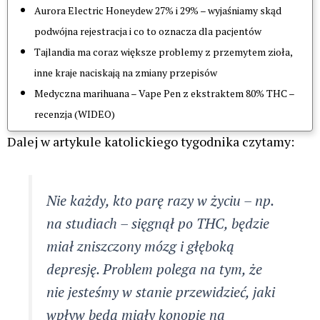
Cały omawiany artykuł znajdziesz
T U T A J
Reklama
Źródło grafiki: aut.: Agnieszka Sozańska, Przewodnik