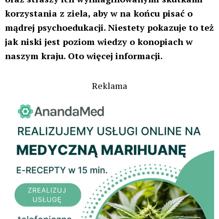
jednorazowe spożycie konopi indyjskich może
mieć destrukcyjny wpływ na nasz mózg i nasze
zdrowie.
sięgnięcie po nią – nawet jednorazowe
– u niektórych osób wywołuje objawy
psychotyczne (w tym paranoiczne,
omamy, urojenia), paniczny lęk (który
czasami skłania osobę np. do podjęcia
nagłej ucieczki z miejsca, w którym się
znajduje – a to może być naprawdę
bardzo niebezpieczne), a także
depresję.