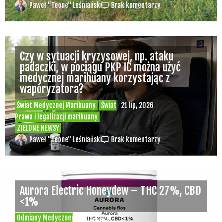
Paweł "Teone" Leśniański
Brak komentarzy
Czy w sytuacji kryzysowej, np. ataku
padaczki, w pociągu PKP IC można użyć
medycznej marihuany korzystając z
waporyzatora?
Świat Medycznej Marihuany
Świat
21 lip, 2026
Prawa i legalizacji marihuany
ZIELONE NEWSY
Paweł "Teone" Leśniański
Brak komentarzy
Aurora Electric Honeydew – THC 27%, CBD
<1%
Odmiany Medycznej
20 lip, 2026