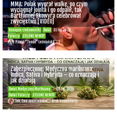
MMA: Polak wygrał walkę, po czym
wyciągnął jointa i go odpalił, tak
Bartłomiej Skowyra celebrował
zwycięstwo [VIDEO]
Konopne ciekawostki
Świat
31 lip, 2026
Palaczy
ZIELONE NEWSY
Paweł "Teone" Leśniański
1
Zabezpieczone: Medyczna marihuana:
Indica, Sativa i Hybryda – co oznaczają i
jak działają
Świat Medycznej Marihuany
30 lip, 2026
Świat Palaczy
ZIELONE NEWSY
lek. Ewa Jastrzebska
Brak komentarzy