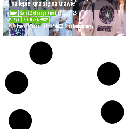
najlepiej gra się na trawie”
Inne
Świat Zielonego Kina i
15 lip, 2026
Muzyki
ZIELONE NEWSY
Paweł "Teone" Leśniański
Brak komentarzy
Czy w pociągach PKP IC można używać
medycznej marihuany? Mamy odpowiedź
spółki
Świat Medycznej
14 lip, 2026
Marihuany
ZIELONE NEWSY
Paweł "Teone" Leśniański
Brak komentarzy
Badania wykazały, że medyczna marihuana
łagodzi objawy „zespołu niespokojnych