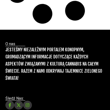
nóg”
Badania
Odmiany Medycznej
13 lip, 2026
Marihuany
ZIELONE NEWSY
Paweł "Teone" Leśniański
Brak komentarzy
Recepty na medyczną marihuanę –
Ministerstwo Zdrowia zapowiada kolejne
zmiany
Świat Medycznej Marihuany
Świat
12 lip, 2026
Prawa i legalizacji marihuany
ZIELONE NEWSY
Paweł "Teone" Leśniański
3 komentarzy
Depenalizacji marihuany nie będzie – opinia