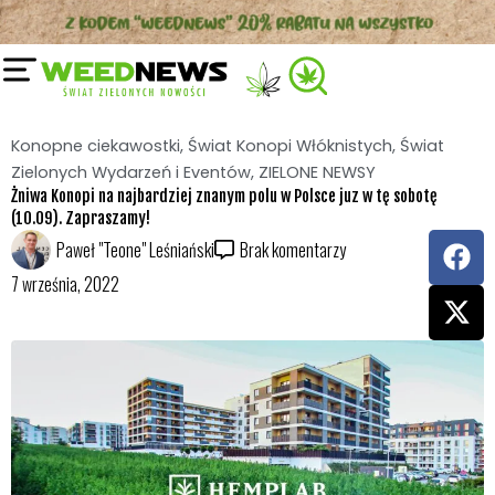
Przejdź
do
treści
Konopne ciekawostki
,
Świat Konopi Włóknistych
,
Świat
Zielonych Wydarzeń i Eventów
,
ZIELONE NEWSY
Żniwa Konopi na najbardziej znanym polu w Polsce juz w tę sobotę
(10.09). Zapraszamy!
F
X
Paweł "Teone" Leśniański
Brak komentarzy
a
-
7 września, 2022
c
t
e
w
b
i
o
t
o
t
k
e
r