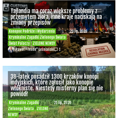
Tajlandia ma coraz większe problemy z
przemytem zioła, inne kraje naciskają na
zmiany przepisów
Konopne Podróże i Wydarzenia
29 lip, 2026
Kryminalne Zagadki Zielonego Świata
Świat Palaczy
ZIELONE NEWSY
Paweł "Teone" Leśniański
1
38-latek posadził 1300 krzaków konopi
indyjskich, które zgłosił jako konopie
włókniste. Niestety misterny plan się nie
powiódł
Kryminalne Zagadki
21 lip, 2026
Zielonego Świata
ZIELONE
NEWSY