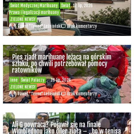
Świat Medycznej Marihuany
Świat
17 lip, 2026
Prawa i legalizacji marihuany
ZIELONE NEWSY
Paweł "Teone" Leśniański
Brak komentarzy
Pies zjadł marihuanę leżącą na górskim
szlaku, po chwili potrzebował pomocy
ratowników
Inne
Świat Palaczy
16 lip, 2026
ZIELONE NEWSY
Paweł "Teone" Leśniański
Brak komentarzy
Ali G powraca? Pojawił się na finale
Wimbledonu jako diler zioła – „bo w tenisa