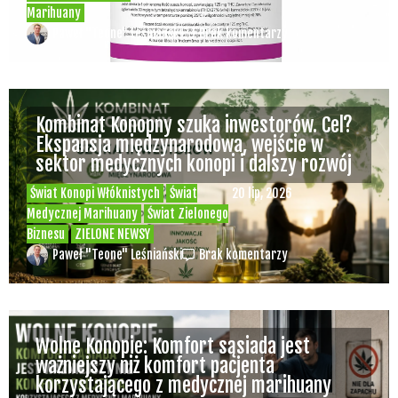
Marihuany
Paweł "Teone" Leśniański
Brak komentarzy
Kombinat Konopny szuka inwestorów. Cel?
Ekspansja międzynarodowa, wejście w
sektor medycznych konopi i dalszy rozwój
Świat Konopi Włóknistych
Świat
20 lip, 2026
Medycznej Marihuany
Świat Zielonego
Biznesu
ZIELONE NEWSY
Paweł "Teone" Leśniański
Brak komentarzy
Wolne Konopie: Komfort sąsiada jest
ważniejszy niż komfort pacjenta
korzystającego z medycznej marihuany