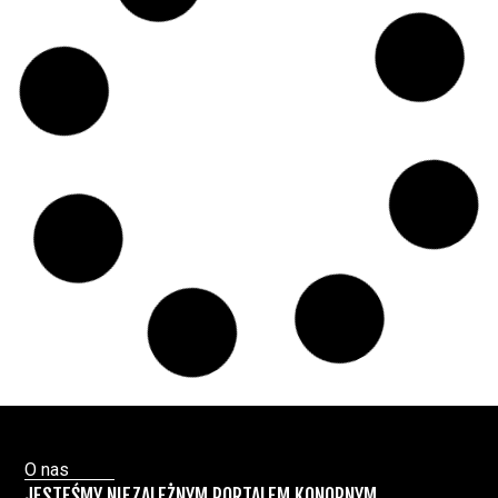
medycznej marihuany? Mamy odpowiedź
spółki
Świat Medycznej
14 lip, 2026
Marihuany
ZIELONE
NEWSY
Paweł "Teone" Leśniański
Brak komentarzy
Badania wykazały, że medyczna marihuana
łagodzi objawy „zespołu niespokojnych
nóg”
Badania
Odmiany Medycznej
13 lip, 2026
Marihuany
ZIELONE NEWSY
Paweł "Teone" Leśniański
Brak komentarzy