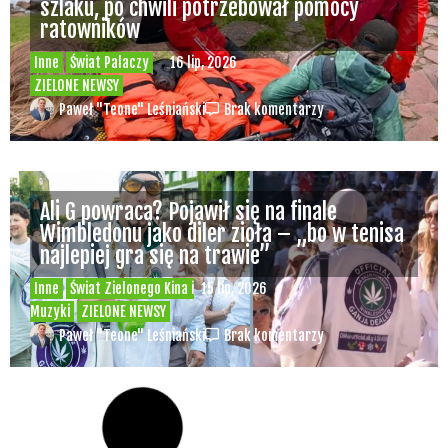
szlaku, po chwili potrzebował pomocy
ratowników
Inne
Świat Palaczy
16 lip, 2026
ZIELONE NEWSY
Paweł "Teone" Leśniański
Brak komentarzy
Ali G powraca? Pojawił się na finale
Wimbledonu jako diler zioła – „bo w tenisa
najlepiej gra się na trawie”
Inne
Świat Zielonego Kina i
15 lip, 2026
Muzyki
ZIELONE NEWSY
Paweł "Teone" Leśniański
Brak komentarzy
Czy w pociągach PKP IC można używać