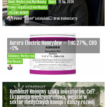
Świat Medycznej Marihuany
Świat
21 lip, 2026
Prawa i legalizacji marihuany
ZIELONE NEWSY
Paweł "Teone" Leśniański
Brak komentarzy
Aurora Electric Honeydew – THC 27%, CBD
<1%
Odmiany Medycznej
20 lip, 2026
Marihuany
Paweł "Teone" Leśniański
Brak komentarzy
Kombinat Konopny szuka inwestorów. Cel?
Ekspansja międzynarodowa, wejście w
sektor medycznych konopi i dalszy rozwój