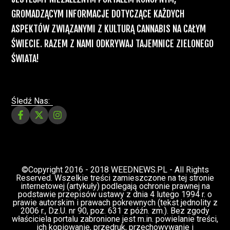
Recepty na medyczną marihuanę –
Ministerstwo Zdrowia zapowiada kolejne
zmiany
Świat Medycznej Marihuany
Świat
12 lip, 2026
Prawa i legalizacji marihuany
ZIELONE NEWSY
Paweł "Teone" Leśniański
3 komentarzy
Depenalizacji marihuany nie będzie – opinia
Biura Ekspertyz i Oceny Skutków Regulacji
nie pozostawia na projekcie suchej nitki, a
to nie jedyny problem
Świat Palaczy
Świat Prawa i
07 lip, 2026
legalizacji marihuany
ZIELONE
NEWSY
Paweł "Teone" Leśniański
10 komentarzy