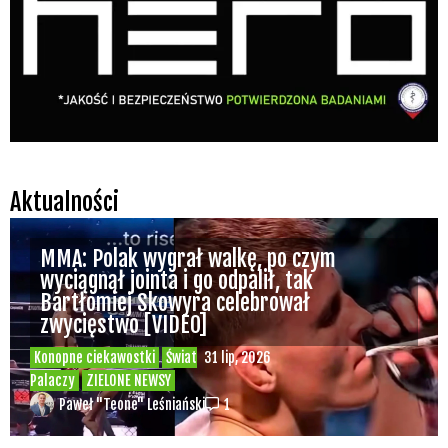
Aktualności
MMA: Polak wygrał walkę, po czym
wyciągnął jointa i go odpalił, tak
Bartłomiej Skowyra celebrował
zwycięstwo [VIDEO]
Konopne ciekawostki
Świat
31 lip, 2026
Palaczy
ZIELONE NEWSY
Paweł "Teone" Leśniański
1