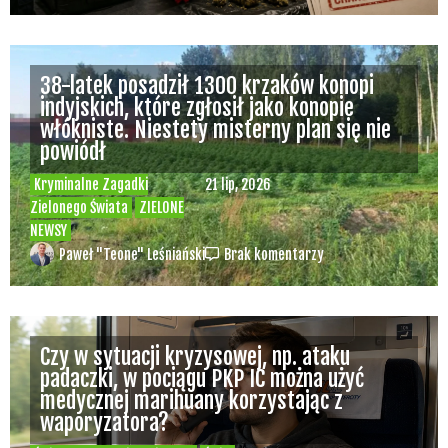
38-latek posadził 1300 krzaków konopi
indyjskich, które zgłosił jako konopie
włókniste. Niestety misterny plan się nie
powiódł
Kryminalne Zagadki
21 lip, 2026
Zielonego Świata
ZIELONE
NEWSY
Paweł "Teone" Leśniański
Brak komentarzy
Czy w sytuacji kryzysowej, np. ataku
padaczki, w pociągu PKP IC można użyć
medycznej marihuany korzystając z
waporyzatora?