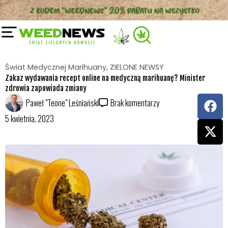
Przejdź
do
treści
Świat Medycznej Marihuany
,
ZIELONE NEWSY
Zakaz wydawania recept online na medyczną marihuanę? Minister
zdrowia zapowiada zmiany
F
X
Paweł "Teone" Leśniański
Brak komentarzy
a
-
5 kwietnia, 2023
c
t
e
w
b
i
o
t
o
t
k
e
r