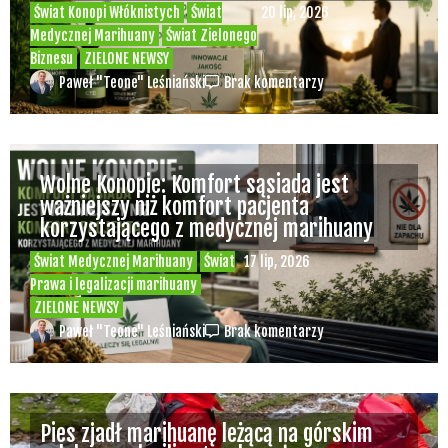
Świat Konopi Włóknistych
Świat
20 lip, 2026
Medycznej Marihuany
Świat Zielonego
Biznesu
ZIELONE NEWSY
Paweł "Teone" Leśniański
Brak komentarzy
Wolne Konopie: Komfort sąsiada jest
ważniejszy niż komfort pacjenta
korzystającego z medycznej marihuany
Świat Medycznej Marihuany
Świat
17 lip, 2026
Prawa i legalizacji marihuany
ZIELONE NEWSY
Paweł "Teone" Leśniański
Brak komentarzy
Pies zjadł marihuanę leżącą na górskim