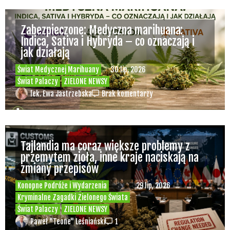
Zabezpieczone: Medyczna marihuana:
Indica, Sativa i Hybryda – co oznaczają i
jak działają
Świat Medycznej Marihuany
30 lip, 2026
Świat Palaczy
ZIELONE NEWSY
lek. Ewa Jastrzebska
Brak komentarzy
Tajlandia ma coraz większe problemy z
przemytem zioła, inne kraje naciskają na
zmiany przepisów
Konopne Podróże i Wydarzenia
29 lip, 2026
Kryminalne Zagadki Zielonego Świata
Świat Palaczy
ZIELONE NEWSY
Paweł "Teone" Leśniański
1