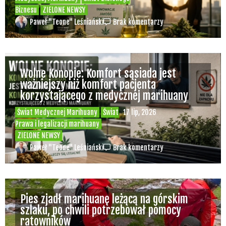
Biznesu
ZIELONE NEWSY
Paweł "Teone" Leśniański
Brak komentarzy
Wolne Konopie: Komfort sąsiada jest
ważniejszy niż komfort pacjenta
korzystającego z medycznej marihuany
Świat Medycznej Marihuany
Świat
17 lip, 2026
Prawa i legalizacji marihuany
ZIELONE NEWSY
Paweł "Teone" Leśniański
Brak komentarzy
Pies zjadł marihuanę leżącą na górskim
szlaku, po chwili potrzebował pomocy
ratowników