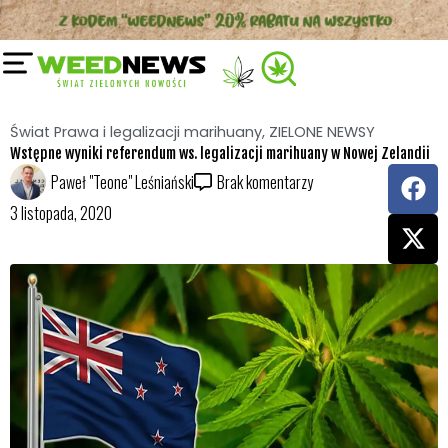
Przejdź
do
treści
Świat Prawa i legalizacji marihuany
,
ZIELONE NEWSY
Wstępne wyniki referendum ws. legalizacji marihuany w Nowej Zelandii
F
X
Paweł "Teone" Leśniański
Brak komentarzy
a
-
3 listopada, 2020
c
t
e
w
b
i
o
t
o
t
k
e
r