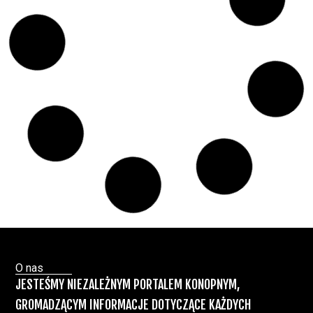
Świat Medycznej
14 lip, 2026
Marihuany
ZIELONE NEWSY
Paweł "Teone" Leśniański
Brak komentarzy
Badania wykazały, że medyczna marihuana
łagodzi objawy „zespołu niespokojnych
nóg”
Badania
Odmiany Medycznej
13 lip, 2026
Marihuany
ZIELONE NEWSY
Paweł "Teone" Leśniański
Brak komentarzy
Recepty na medyczną marihuanę –
Ministerstwo Zdrowia zapowiada kolejne
zmiany