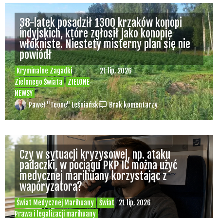
38-latek posadził 1300 krzaków konopi
indyjskich, które zgłosił jako konopie
włókniste. Niestety misterny plan się nie
powiódł
Kryminalne Zagadki
21 lip, 2026
Zielonego Świata
ZIELONE
NEWSY
Paweł "Teone" Leśniański
Brak komentarzy
Czy w sytuacji kryzysowej, np. ataku
padaczki, w pociągu PKP IC można użyć
medycznej marihuany korzystając z
waporyzatora?
Świat Medycznej Marihuany
Świat
21 lip, 2026
Prawa i legalizacji marihuany