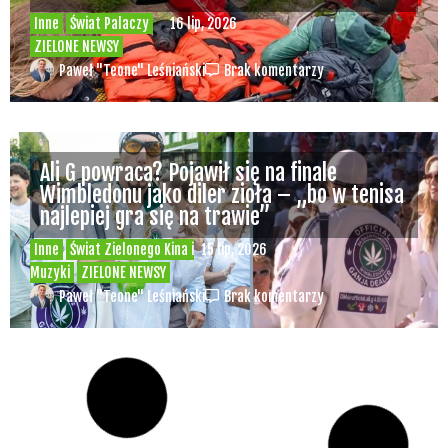
Inne
Świat Palaczy
16 lip, 2026
ZIELONE NEWSY
Paweł "Teone" Leśniański
Brak komentarzy
Ali G powraca? Pojawił się na finale
Wimbledonu jako diler zioła – „bo w tenisa
najlepiej gra się na trawie”
Inne
Świat Zielonego Kina i
15 lip, 2026
Muzyki
ZIELONE NEWSY
Paweł "Teone" Leśniański
Brak komentarzy
Czy w pociągach PKP IC można używać
medycznej marihuany? Mamy odpowiedź
spółki