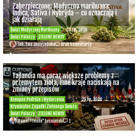
Zabezpieczone: Medyczna marihuana:
Indica, Sativa i Hybryda – co oznaczają i
jak działają
Świat Medycznej Marihuany
30 lip, 2026
Świat Palaczy
ZIELONE NEWSY
lek. Ewa Jastrzebska
Brak komentarzy
Tajlandia ma coraz większe problemy z
przemytem zioła, inne kraje naciskają na
zmiany przepisów
Konopne Podróże i Wydarzenia
29 lip, 2026
Kryminalne Zagadki Zielonego Świata
Świat Palaczy
ZIELONE NEWSY
Paweł "Teone" Leśniański
1