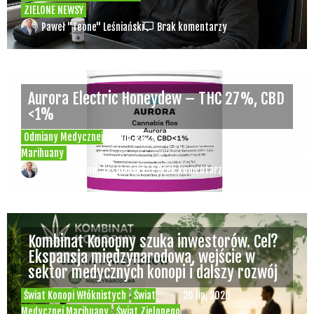
ZIELONE NEWSY
Paweł "Teone" Leśniański
Brak komentarzy
Aurora Electric Honeydew – THC 27%, CBD
<1%
Odmiany Medycznej
20 lip, 2026
Marihuany
Paweł "Teone" Leśniański
Brak komentarzy
Kombinat Konopny szuka inwestorów. Cel?
Ekspansja międzynarodowa, wejście w
sektor medycznych konopi i dalszy rozwój
Świat Konopi Włóknistych
Świat
20 lip, 2026
Medycznej Marihuany
Świat Zielonego