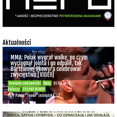
Aktualności
MMA: Polak wygrał walkę, po czym
wyciągnął jointa i go odpalił, tak
Bartłomiej Skowyra celebrował
zwycięstwo [VIDEO]
Konopne ciekawostki
Świat
31 lip, 2026
Palaczy
ZIELONE NEWSY
Paweł "Teone" Leśniański
1