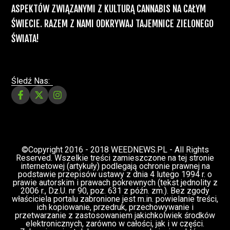
Świat Medycznej Marihuany
Świat
12 lip, 2026
Prawa i legalizacji marihuany
ZIELONE NEWSY
Paweł "Teone" Leśniański
3 komentarzy
Depenalizacji marihuany nie będzie – opinia
Biura Ekspertyz i Oceny Skutków Regulacji
nie pozostawia na projekcie suchej nitki, a
to nie jedyny problem
Świat Palaczy
Świat Prawa i
07 lip, 2026
legalizacji marihuany
ZIELONE
NEWSY
Paweł "Teone" Leśniański
10 komentarzy