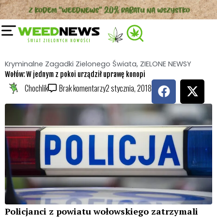
Przejdź
do
treści
Kryminalne Zagadki Zielonego Świata
,
ZIELONE NEWSY
Wołów: W jednym z pokoi urządził uprawę konopi
F
X
Chochlik
Brak komentarzy
2 stycznia, 2018
a
-
c
t
e
w
b
i
o
t
o
t
k
e
r
Policjanci z powiatu wołowskiego zatrzymali