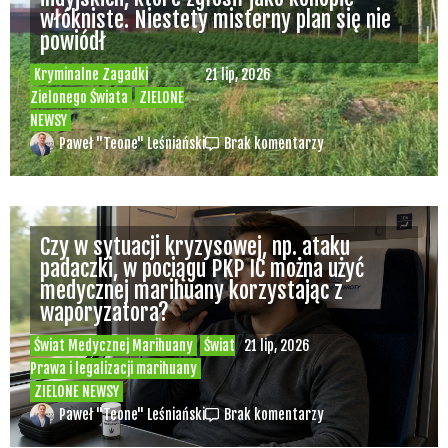
włókniste. Niestety misterny plan się nie
powiódł
Kryminalne Zagadki
21 lip, 2026
Zielonego Świata
ZIELONE
NEWSY
Paweł "Teone" Leśniański
Brak komentarzy
Czy w sytuacji kryzysowej, np. ataku
padaczki, w pociągu PKP IC można użyć
medycznej marihuany korzystając z
waporyzatora?
Świat Medycznej Marihuany
Świat
21 lip, 2026
Prawa i legalizacji marihuany
ZIELONE NEWSY
Paweł "Teone" Leśniański
Brak komentarzy