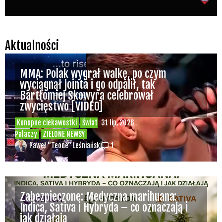
Aktualności
MMA: Polak wygrał walkę, po czym
wyciągnął jointa i go odpalił, tak
Bartłomiej Skowyra celebrował
zwycięstwo [VIDEO]
Konopne ciekawostki
Świat
31 lip, 2026
Palaczy
ZIELONE NEWSY
Paweł "Teone" Leśniański
1
Zabezpieczone: Medyczna marihuana:
Indica, Sativa i Hybryda – co oznaczają i
jak działają