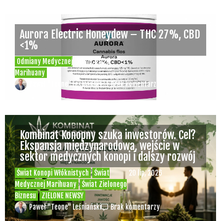
Aurora Electric Honeydew – THC 27%, CBD
<1%
Odmiany Medycznej
20 lip, 2026
Marihuany
Paweł "Teone" Leśniański
Brak komentarzy
Kombinat Konopny szuka inwestorów. Cel?
Ekspansja międzynarodowa, wejście w
sektor medycznych konopi i dalszy rozwój
Świat Konopi Włóknistych
Świat
20 lip, 2026
Medycznej Marihuany
Świat Zielonego
Biznesu
ZIELONE NEWSY
Paweł "Teone" Leśniański
Brak komentarzy