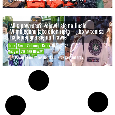
Ali G powraca? Pojawił się na finale
Wimbledonu jako diler zioła – „bo w tenisa
najlepiej gra się na trawie”
Inne
Świat Zielonego Kina i
15 lip, 2026
Muzyki
ZIELONE NEWSY
Paweł "Teone" Leśniański
Brak komentarzy
Czy w pociągach PKP IC można używać
medycznej marihuany? Mamy odpowiedź
spółki
Świat Medycznej
14 lip, 2026
Marihuany
ZIELONE NEWSY