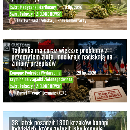
Świat Medycznej Marihuany
30 lip, 2026
Świat Palaczy
ZIELONE NEWSY
lek. Ewa Jastrzebska
Brak komentarzy
Tajlandia ma coraz większe problemy z
przemytem zioła, inne kraje naciskają na
zmiany przepisów
Konopne Podróże i Wydarzenia
29 lip, 2026
Kryminalne Zagadki Zielonego Świata
Świat Palaczy
ZIELONE NEWSY
Paweł "Teone" Leśniański
1
38-latek posadził 1300 krzaków konopi
indyjskich, które zgłosił jako konopie