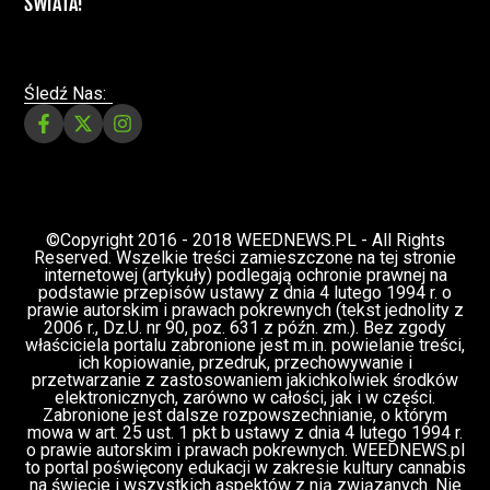
ZIELONE NEWSY
Paweł "Teone" Leśniański
3 komentarzy
Depenalizacji marihuany nie będzie – opinia
Biura Ekspertyz i Oceny Skutków Regulacji
nie pozostawia na projekcie suchej nitki, a
to nie jedyny problem
Świat Palaczy
Świat Prawa i
07 lip, 2026
legalizacji marihuany
ZIELONE
NEWSY
Paweł "Teone" Leśniański
10 komentarzy
Rozmowa WeedNews – Produkcja
medycznej marihuany w Polsce – Konrad
Palka, prezes Panaceum Cannmed [VIDEO]