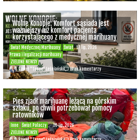
Wolne Konopie: Komfort sąsiada jest
ważniejszy niż komfort pacjenta
korzystającego z medycznej marihuany
Świat Medycznej Marihuany
Świat
17 lip, 2026
Prawa i legalizacji marihuany
ZIELONE NEWSY
Paweł "Teone" Leśniański
Brak komentarzy
Pies zjadł marihuanę leżącą na górskim
szlaku, po chwili potrzebował pomocy
ratowników
Inne
Świat Palaczy
16 lip, 2026
ZIELONE NEWSY
Paweł "Teone" Leśniański
Brak komentarzy