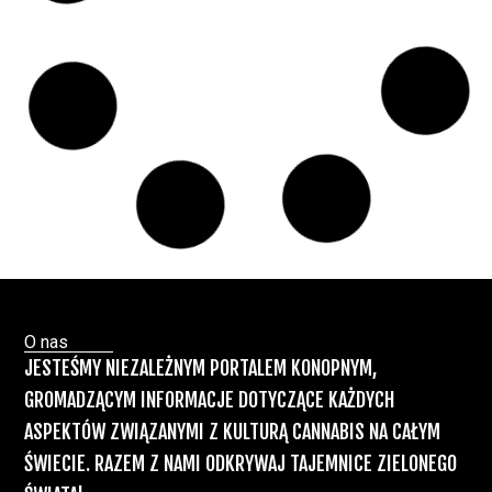
Paweł "Teone" Leśniański
Brak komentarzy
Badania wykazały, że medyczna marihuana
łagodzi objawy „zespołu niespokojnych
nóg”
Badania
Odmiany Medycznej
13 lip, 2026
Marihuany
ZIELONE NEWSY
Paweł "Teone" Leśniański
Brak komentarzy
Recepty na medyczną marihuanę –
Ministerstwo Zdrowia zapowiada kolejne
zmiany
Świat Medycznej Marihuany
Świat
12 lip, 2026
Prawa i legalizacji marihuany