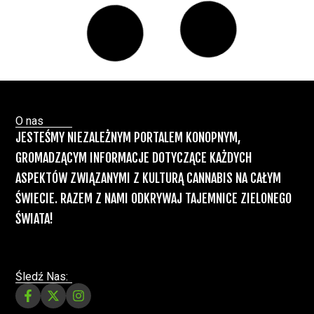
łagodzi objawy „zespołu niespokojnych
nóg”
Badania
Odmiany Medycznej
13 lip, 2026
Marihuany
ZIELONE NEWSY
Paweł "Teone" Leśniański
Brak komentarzy
Recepty na medyczną marihuanę –
Ministerstwo Zdrowia zapowiada kolejne
zmiany
Świat Medycznej Marihuany
Świat
12 lip, 2026
Prawa i legalizacji marihuany
ZIELONE NEWSY
Paweł "Teone" Leśniański
3 komentarzy