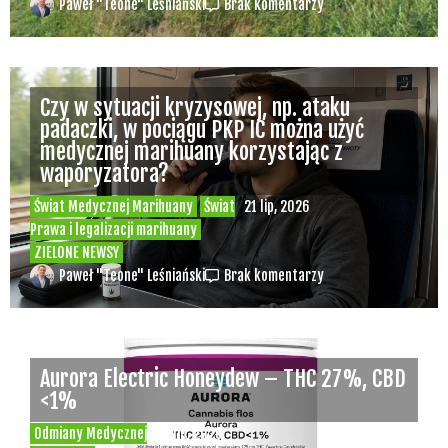
Paweł "Teone" Leśniański
Brak komentarzy
Czy w sytuacji kryzysowej, np. ataku
padaczki, w pociągu PKP IC można użyć
medycznej marihuany korzystając z
waporyzatora?
Świat Medycznej Marihuany
Świat
21 lip, 2026
Prawa i legalizacji marihuany
ZIELONE NEWSY
Paweł "Teone" Leśniański
Brak komentarzy
Aurora Electric Honeydew – THC 27%, CBD
<1%
Odmiany Medycznej
20 lip, 2026