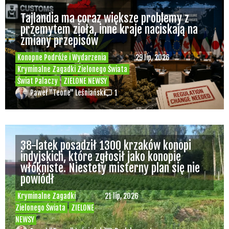
Tajlandia ma coraz większe problemy z
przemytem zioła, inne kraje naciskają na
zmiany przepisów
Konopne Podróże i Wydarzenia
29 lip, 2026
Kryminalne Zagadki Zielonego Świata
Świat Palaczy
ZIELONE NEWSY
Paweł "Teone" Leśniański
1
38-latek posadził 1300 krzaków konopi
indyjskich, które zgłosił jako konopie
włókniste. Niestety misterny plan się nie
powiódł
Kryminalne Zagadki
21 lip, 2026
Zielonego Świata
ZIELONE
NEWSY