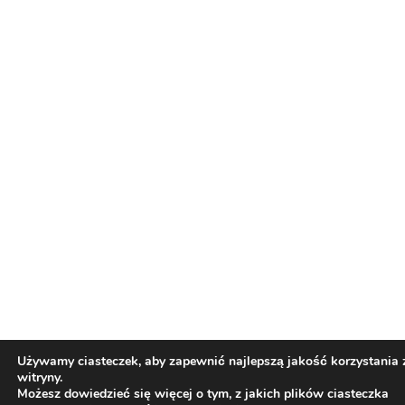
Biznesu
Świat Zielonych Wydarzeń i Eventów
ZIELONE NEWSY
Paweł "Teone" Leśniański
Brak komentarzy
Polska spółka Bliss Pharma wprowadza do
aptek dwie odmiany medycznej marihuany
– OG Kush i Strawberry OG
Świat Medycznej
24 cze, 2026
Marihuany
ZIELONE
NEWSY
Paweł "Teone" Leśniański
Brak komentarzy