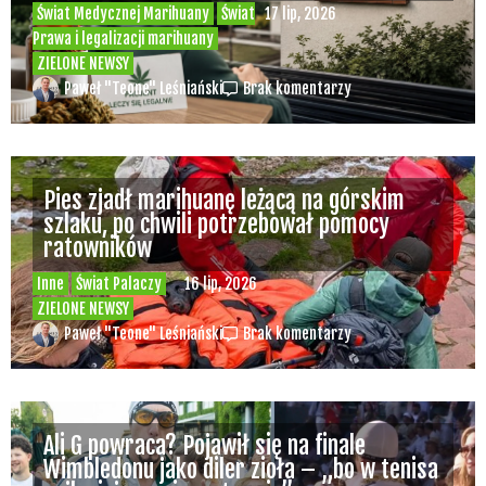
Świat Medycznej Marihuany
Świat
17 lip, 2026
Prawa i legalizacji marihuany
ZIELONE NEWSY
Paweł "Teone" Leśniański
Brak komentarzy
Pies zjadł marihuanę leżącą na górskim
szlaku, po chwili potrzebował pomocy
ratowników
Inne
Świat Palaczy
16 lip, 2026
ZIELONE NEWSY
Paweł "Teone" Leśniański
Brak komentarzy
Ali G powraca? Pojawił się na finale
Wimbledonu jako diler zioła – „bo w tenisa