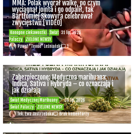
MMA: Polak wygrał walkę, po czym
wyciągnął jointa i go odpalił, tak
Bartłomiej Skowyra celebrował
zwycięstwo [VIDEO]
Konopne ciekawostki
Świat
31 lip, 2026
Palaczy
ZIELONE NEWSY
Paweł "Teone" Leśniański
1
Zabezpieczone: Medyczna marihuana:
Indica, Sativa i Hybryda – co oznaczają i
jak działają
Świat Medycznej Marihuany
30 lip, 2026
Świat Palaczy
ZIELONE NEWSY
lek. Ewa Jastrzebska
Brak komentarzy