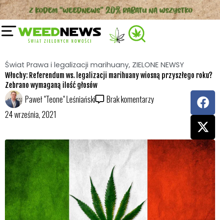
Przejdź
do
treści
Świat Prawa i legalizacji marihuany
,
ZIELONE NEWSY
Włochy: Referendum ws. legalizacji marihuany wiosną przyszłego roku?
Zebrano wymaganą ilość głosów
F
X
Paweł "Teone" Leśniański
Brak komentarzy
a
-
24 września, 2021
c
t
e
w
b
i
o
t
o
t
k
e
r