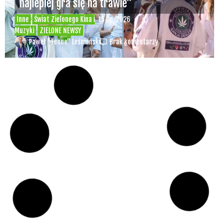
najlepiej gra się na trawie”
Inne
Świat Zielonego Kina i
15 lip, 2026
Muzyki
ZIELONE NEWSY
Paweł "Teone" Leśniański
Brak komentarzy
Czy w pociągach PKP IC można używać
medycznej marihuany? Mamy odpowiedź
spółki
Świat Medycznej
14 lip, 2026
Marihuany
ZIELONE
NEWSY
Paweł "Teone" Leśniański
Brak komentarzy
Badania wykazały, że medyczna marihuana