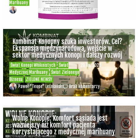
Marihuany
Paweł "Teone" Leśniański
Brak komentarzy
Kombinat Konopny szuka inwestorów. Cel?
Ekspansja międzynarodowa, wejście w
sektor medycznych konopi i dalszy rozwój
Świat Konopi Włóknistych
Świat
20 lip, 2026
Medycznej Marihuany
Świat Zielonego
Biznesu
ZIELONE NEWSY
Paweł "Teone" Leśniański
Brak komentarzy
Wolne Konopie: Komfort sąsiada jest
ważniejszy niż komfort pacjenta
korzystającego z medycznej marihuany