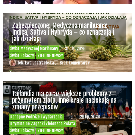
Zabezpieczone: Medyczna marihuana:
Indica, Sativa i Hybryda – co oznaczają i
jak działają
Świat Medycznej Marihuany
30 lip, 2026
Świat Palaczy
ZIELONE NEWSY
lek. Ewa Jastrzebska
Brak komentarzy
Tajlandia ma coraz większe problemy z
przemytem zioła, inne kraje naciskają na
zmiany przepisów
Konopne Podróże i Wydarzenia
29 lip, 2026
Kryminalne Zagadki Zielonego Świata
Świat Palaczy
ZIELONE NEWSY