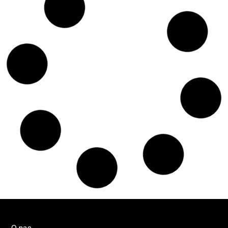
Czy w pociągach PKP IC można używać
medycznej marihuany? Mamy odpowiedź
spółki
Świat Medycznej
14 lip, 2026
Marihuany
ZIELONE NEWSY
Paweł "Teone" Leśniański
Brak komentarzy
Badania wykazały, że medyczna marihuana
łagodzi objawy „zespołu niespokojnych
nóg”
Badania
Odmiany Medycznej
13 lip, 2026
Marihuany
ZIELONE NEWSY
Paweł "Teone" Leśniański
Brak komentarzy