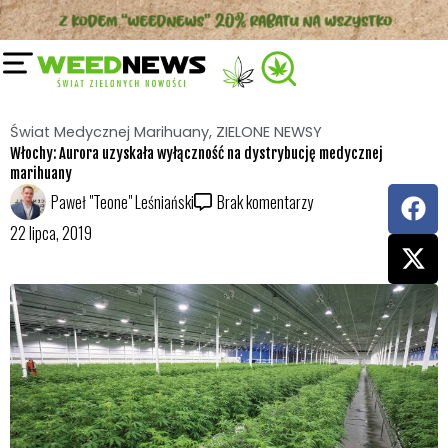
Przejdź
do
treści
Świat Medycznej Marihuany
,
ZIELONE NEWSY
Włochy: Aurora uzyskała wyłączność na dystrybucję medycznej
marihuany
F
X
Paweł "Teone" Leśniański
Brak komentarzy
a
-
22 lipca, 2019
c
t
e
w
b
i
o
t
o
t
k
e
r