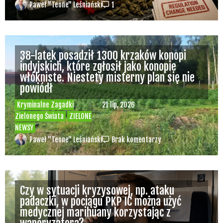
Paweł "Teone" Leśniański
1
38-latek posadził 1300 krzaków konopi
indyjskich, które zgłosił jako konopie
włókniste. Niestety misterny plan się nie
powiódł
Kryminalne Zagadki
21 lip, 2026
Zielonego Świata
ZIELONE
NEWSY
Paweł "Teone" Leśniański
Brak komentarzy
Czy w sytuacji kryzysowej, np. ataku
padaczki, w pociągu PKP IC można użyć
medycznej marihuany korzystając z