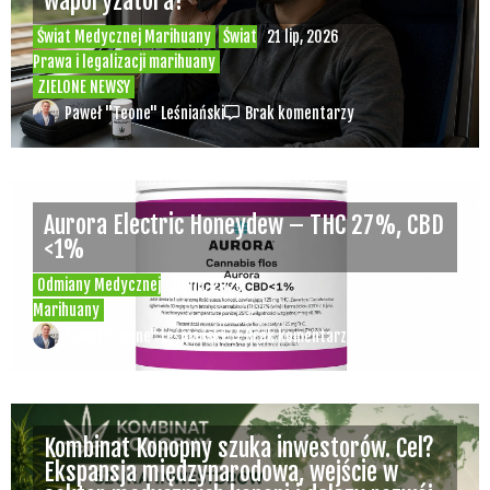
waporyzatora?
Świat Medycznej Marihuany
Świat
21 lip, 2026
Prawa i legalizacji marihuany
ZIELONE NEWSY
Paweł "Teone" Leśniański
Brak komentarzy
Aurora Electric Honeydew – THC 27%, CBD
<1%
Odmiany Medycznej
20 lip, 2026
Marihuany
Paweł "Teone" Leśniański
Brak komentarzy
Kombinat Konopny szuka inwestorów. Cel?
Ekspansja międzynarodowa, wejście w