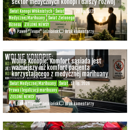
sektor medycznych konopi i dalszy rozwój
Świat Konopi Włóknistych
Świat
20 lip, 2026
Medycznej Marihuany
Świat Zielonego
Biznesu
ZIELONE NEWSY
Paweł "Teone" Leśniański
Brak komentarzy
Wolne Konopie: Komfort sąsiada jest
ważniejszy niż komfort pacjenta
korzystającego z medycznej marihuany
Świat Medycznej Marihuany
Świat
17 lip, 2026
Prawa i legalizacji marihuany
ZIELONE NEWSY
Paweł "Teone" Leśniański
Brak komentarzy