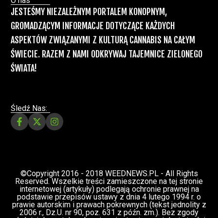
Recepty na medyczną marihuanę –
Ministerstwo Zdrowia zapowiada kolejne
zmiany
Świat Medycznej Marihuany
Świat
12 lip, 2026
Prawa i legalizacji marihuany
ZIELONE NEWSY
Paweł "Teone" Leśniański
3 komentarzy
Depenalizacji marihuany nie będzie – opinia
Biura Ekspertyz i Oceny Skutków Regulacji
nie pozostawia na projekcie suchej nitki, a
to nie jedyny problem
Świat Palaczy
Świat Prawa i
07 lip, 2026
legalizacji marihuany
ZIELONE
NEWSY
Paweł "Teone" Leśniański
10 komentarzy