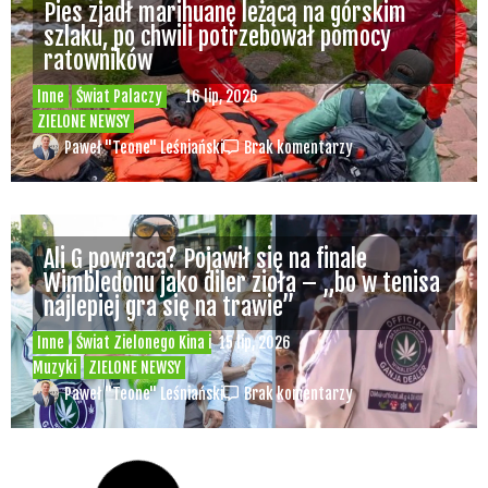
Pies zjadł marihuanę leżącą na górskim
szlaku, po chwili potrzebował pomocy
ratowników
Inne
Świat Palaczy
16 lip, 2026
ZIELONE NEWSY
Paweł "Teone" Leśniański
Brak komentarzy
Ali G powraca? Pojawił się na finale
Wimbledonu jako diler zioła – „bo w tenisa
najlepiej gra się na trawie”
Inne
Świat Zielonego Kina i
15 lip, 2026
Muzyki
ZIELONE NEWSY
Paweł "Teone" Leśniański
Brak komentarzy