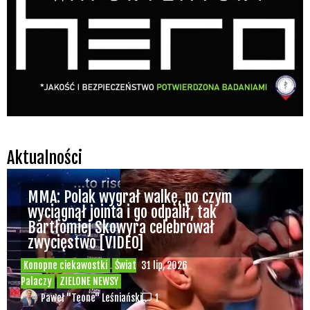
Aktualności
MMA: Polak wygrał walkę, po czym
wyciągnął jointa i go odpalił, tak
Bartłomiej Skowyra celebrował
zwycięstwo [VIDEO]
Konopne ciekawostki
Świat
31 lip, 2026
Palaczy
ZIELONE NEWSY
Paweł "Teone" Leśniański
1