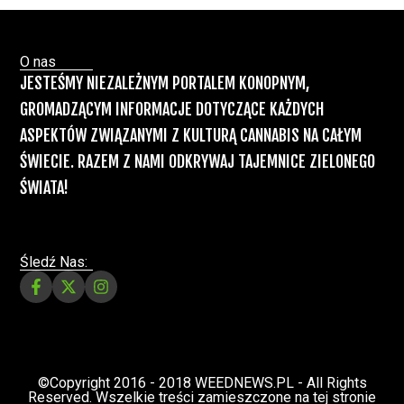
Recepty na medyczną marihuanę –
Ministerstwo Zdrowia zapowiada kolejne
zmiany
Świat Medycznej Marihuany
Świat
12 lip, 2026
Prawa i legalizacji marihuany
ZIELONE NEWSY
Paweł "Teone" Leśniański
3 komentarzy
Depenalizacji marihuany nie będzie – opinia
Biura Ekspertyz i Oceny Skutków Regulacji
nie pozostawia na projekcie suchej nitki, a
to nie jedyny problem
Świat Palaczy
Świat Prawa i
07 lip, 2026