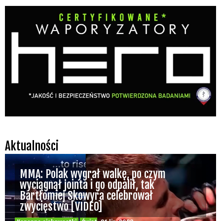
Aktualności
MMA: Polak wygrał walkę, po czym
wyciągnął jointa i go odpalił, tak
Bartłomiej Skowyra celebrował
zwycięstwo [VIDEO]