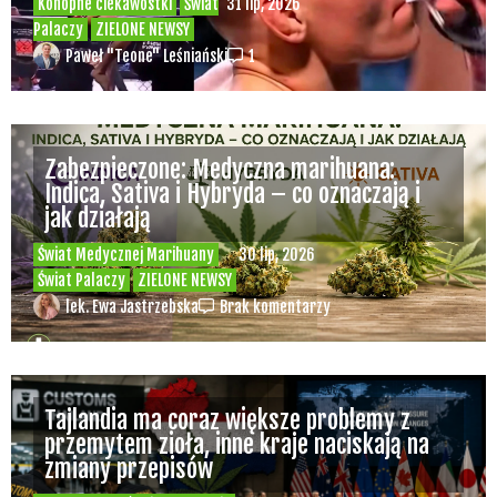
Konopne ciekawostki
Świat
31 lip, 2026
Palaczy
ZIELONE NEWSY
Paweł "Teone" Leśniański
1
Zabezpieczone: Medyczna marihuana:
Indica, Sativa i Hybryda – co oznaczają i
jak działają
Świat Medycznej Marihuany
30 lip, 2026
Świat Palaczy
ZIELONE NEWSY
lek. Ewa Jastrzebska
Brak komentarzy
Tajlandia ma coraz większe problemy z
przemytem zioła, inne kraje naciskają na
zmiany przepisów