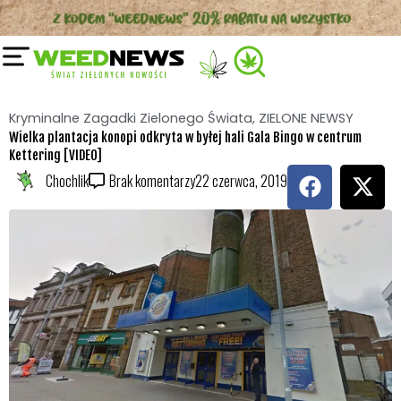
Przejdź
do
treści
Kryminalne Zagadki Zielonego Świata
,
ZIELONE NEWSY
Wielka plantacja konopi odkryta w byłej hali Gala Bingo w centrum
Kettering [VIDEO]
F
X
Chochlik
Brak komentarzy
22 czerwca, 2019
a
-
c
t
e
w
b
i
o
t
o
t
k
e
r