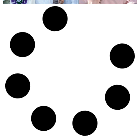
Czy w pociągach PKP IC można używać
medycznej marihuany? Mamy odpowiedź
spółki
Świat Medycznej
14 lip, 2026
Marihuany
ZIELONE NEWSY
Paweł "Teone" Leśniański
Brak komentarzy
Badania wykazały, że medyczna marihuana
łagodzi objawy „zespołu niespokojnych
nóg”
Badania
Odmiany Medycznej
13 lip, 2026
Marihuany
ZIELONE NEWSY
Paweł "Teone" Leśniański
Brak komentarzy