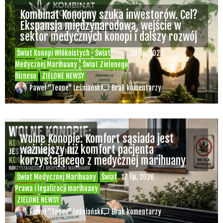
Kombinat Konopny szuka inwestorów. Cel?
Ekspansja międzynarodowa, wejście w
sektor medycznych konopi i dalszy rozwój
Świat Konopi Włóknistych
Świat
20 lip, 2026
Medycznej Marihuany
Świat Zielonego
Biznesu
ZIELONE NEWSY
Paweł "Teone" Leśniański
Brak komentarzy
Wolne Konopie: Komfort sąsiada jest
ważniejszy niż komfort pacjenta
korzystającego z medycznej marihuany
Świat Medycznej Marihuany
Świat
17 lip, 2026
Prawa i legalizacji marihuany
ZIELONE NEWSY
Paweł "Teone" Leśniański
Brak komentarzy