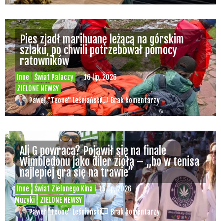
Pies zjadł marihuanę leżącą na górskim
szlaku, po chwili potrzebował pomocy
ratowników
Inne
Świat Palaczy
16 lip, 2026
ZIELONE NEWSY
Paweł "Teone" Leśniański
Brak komentarzy
Ali G powraca? Pojawił się na finale
Wimbledonu jako diler zioła – „bo w tenisa
najlepiej gra się na trawie”
Inne
Świat Zielonego Kina i
15 lip, 2026
Muzyki
ZIELONE NEWSY
Paweł "Teone" Leśniański
Brak komentarzy