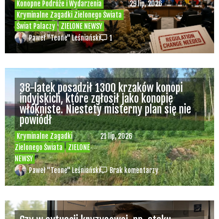
Konopne Podróże i Wydarzenia
29 lip, 2026
Kryminalne Zagadki Zielonego Świata
Świat Palaczy
ZIELONE NEWSY
Paweł "Teone" Leśniański
1
38-latek posadził 1300 krzaków konopi
indyjskich, które zgłosił jako konopie
włókniste. Niestety misterny plan się nie
powiódł
Kryminalne Zagadki
21 lip, 2026
Zielonego Świata
ZIELONE
NEWSY
Paweł "Teone" Leśniański
Brak komentarzy