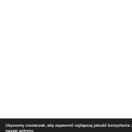
lata temu zapalił jointa na scenie i teraz
grozi mu więzienie
Świat Palaczy
Świat Zielonego
25 cze, 2026
Kina i Muzyki
ZIELONE NEWSY
Paweł "Teone" Leśniański
Brak komentarzy
Branża konopna w Polsce dziś i jutro –
debata online już w tę sobotę o 11.00 –
udział jest bezpłatny
Konopne Podróże i Wydarzenia
Świat Prawa i
24 cze, 2026
legalizacji marihuany
Świat Zielonego Biznesu
Świat Zielonych Wydarzeń i Eventów
ZIELONE
NEWSY
Paweł "Teone" Leśniański
Brak komentarzy