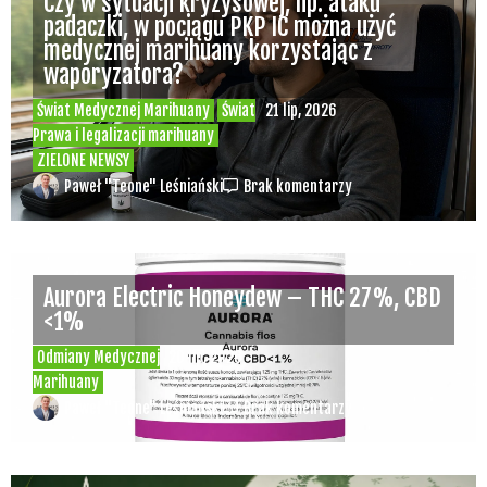
Czy w sytuacji kryzysowej, np. ataku
padaczki, w pociągu PKP IC można użyć
medycznej marihuany korzystając z
waporyzatora?
Świat Medycznej Marihuany
Świat
21 lip, 2026
Prawa i legalizacji marihuany
ZIELONE NEWSY
Paweł "Teone" Leśniański
Brak komentarzy
Aurora Electric Honeydew – THC 27%, CBD
<1%
Odmiany Medycznej
20 lip, 2026
Marihuany
Paweł "Teone" Leśniański
Brak komentarzy