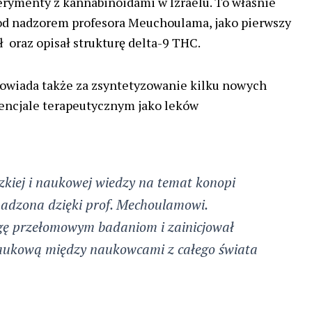
rymenty z kannabinoidami w Izraelu. To właśnie
d nadzorem profesora Meuchoulama, jako pierwszy
ł oraz opisał strukturę delta-9 THC.
owiada także za zsyntetyzowanie kilku nowych
encjale terapeutycznym jako leków
zkiej i naukowej wiedzy na temat konopi
adzona dzięki prof. Mechoulamowi.
gę przełomowym badaniom i zainicjował
aukową między naukowcami z całego świata