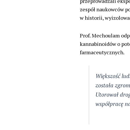
przeprowadzali ekspe
zespół naukowców po
w historii, wyizolowa
Prof. Mechoulam odp
kannabinoidów o pot
farmaceutycznych.
Większość lud
została zgrom
Utorował dro
współpracę n