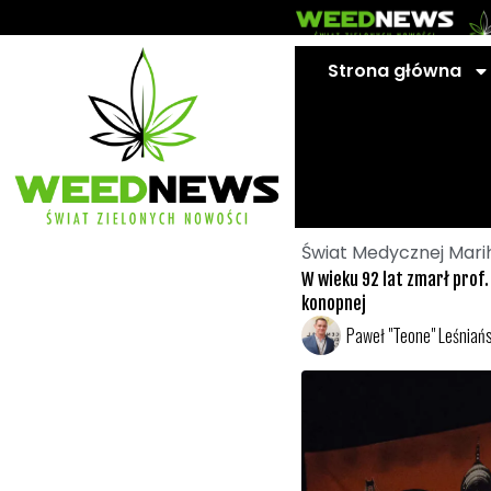
Przejdź
do
treści
Strona główna
Świat Medycznej Mari
W wieku 92 lat zmarł pro
konopnej
Paweł "Teone" Leśniańs