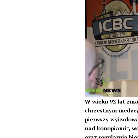
W wieku 92 lat zm
chrzestnym medycy
pierwszy wyizolow
nad konopiami”, w
oraz regularnie bi