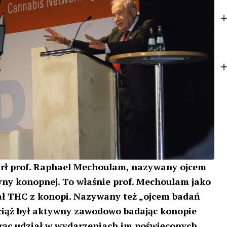
o
t
k
e
r
arł prof. Raphael Mechoulam, nazywany ojcem
ny konopnej. To właśnie prof. Mechoulam jako
ał THC z konopi. Nazywany też „ojcem badań
ciąż był aktywny zawodowo badając konopie
orąc udział w wydarzeniach im poświęconych,