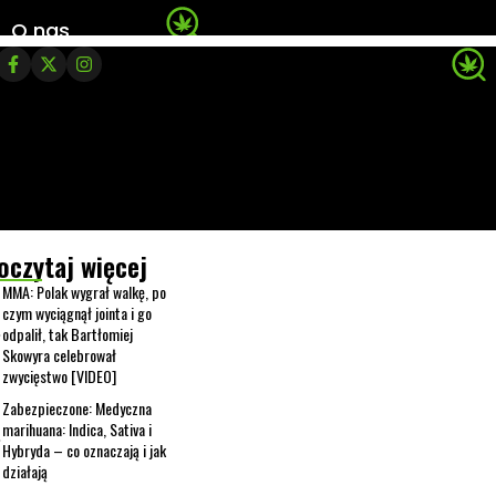
O nas
oczytaj więcej
MMA: Polak wygrał walkę, po
czym wyciągnął jointa i go
odpalił, tak Bartłomiej
Skowyra celebrował
zwycięstwo [VIDEO]
Zabezpieczone: Medyczna
marihuana: Indica, Sativa i
Hybryda – co oznaczają i jak
działają