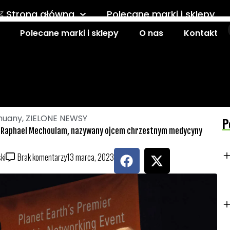
Strona główna
Polecane marki i sklepy
Polecane marki i sklepy
O nas
Kontakt
Kontakt
huany
,
ZIELONE NEWSY
P
f. Raphael Mechoulam, nazywany ojcem chrzestnym medycyny
F
X
ki
Brak komentarzy
13 marca, 2023
a
-
c
t
e
w
b
i
o
t