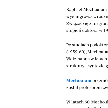
Raphael Mechoulam ur
wyemigrował z rodzin
Związał się z Insty
stopień doktora. w 19
Po studiach podoktor
(1959-60), Mechoula
Weizmanna w latach 1
struktury i syntezi
Mechoulam
przeniós
został profesorem z
W latach 60. Mechoul