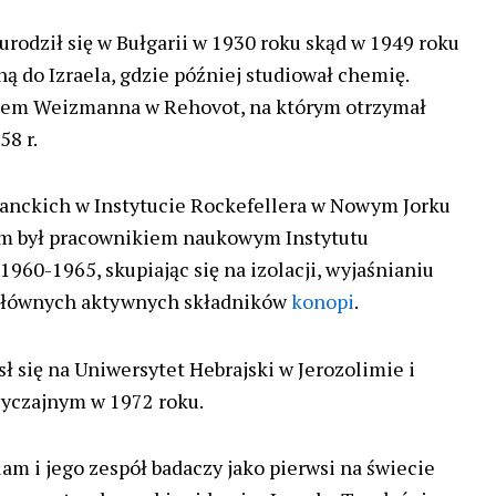
odził się w Bułgarii w 1930 roku skąd w 1949 roku
ą do Izraela, gdzie później studiował chemię.
tutem Weizmanna w Rehovot, na którym otrzymał
58 r.
anckich w Instytucie Rockefellera w Nowym Jorku
m był pracownikiem naukowym Instytutu
960-1965, skupiając się na izolacji, wyjaśnianiu
e głównych aktywnych składników
konopi
.
ł się na Uniwersytet Hebrajski w Jerozolimie i
wyczajnym w 1972 roku.
am i jego zespół badaczy jako pierwsi na świecie