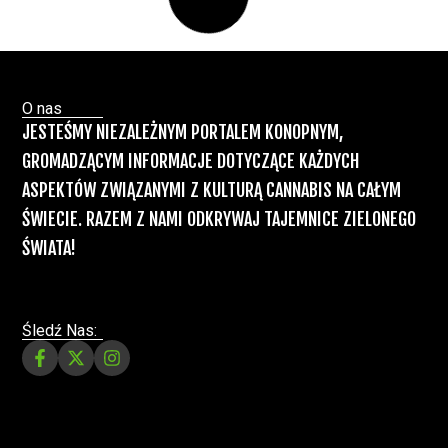
Badania
Odmiany Medycznej
13 lip, 2026
Marihuany
ZIELONE NEWSY
Paweł "Teone" Leśniański
Brak komentarzy
Recepty na medyczną marihuanę –
Ministerstwo Zdrowia zapowiada kolejne
zmiany
Świat Medycznej Marihuany
Świat
12 lip, 2026
Prawa i legalizacji marihuany
ZIELONE NEWSY
Paweł "Teone" Leśniański
3 komentarzy
Depenalizacji marihuany nie będzie – opinia
Biura Ekspertyz i Oceny Skutków Regulacji
nie pozostawia na projekcie suchej nitki, a