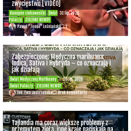
zwycięstwo [VIDEO]
Konopne ciekawostki
Świat
31 lip, 2026
Palaczy
ZIELONE NEWSY
Paweł "Teone" Leśniański
1
Zabezpieczone: Medyczna marihuana:
Indica, Sativa i Hybryda – co oznaczają i
jak działają
Świat Medycznej Marihuany
30 lip, 2026
Świat Palaczy
ZIELONE NEWSY
lek. Ewa Jastrzebska
Brak komentarzy
Tajlandia ma coraz większe problemy z
przemytem zioła, inne kraje naciskają na