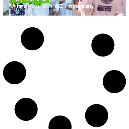
Paweł "Teone" Leśniański
Brak komentarzy
Czy w pociągach PKP IC można używać
medycznej marihuany? Mamy odpowiedź
spółki
Świat Medycznej
14 lip, 2026
Marihuany
ZIELONE
NEWSY
Paweł "Teone" Leśniański
Brak komentarzy
Badania wykazały, że medyczna marihuana
łagodzi objawy „zespołu niespokojnych
nóg”