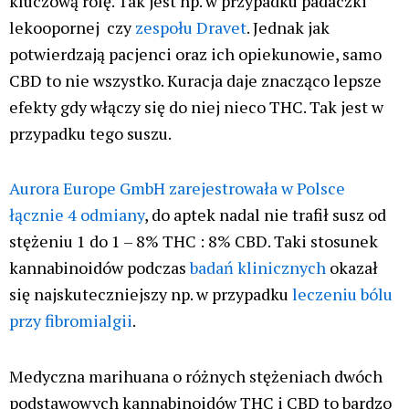
kluczową rolę. Tak jest np. w przypadku padaczki
lekoopornej czy
zespołu Dravet
. Jednak jak
potwierdzają pacjenci oraz ich opiekunowie, samo
CBD to nie wszystko. Kuracja daje znacząco lepsze
efekty gdy włączy się do niej nieco THC. Tak jest w
przypadku tego suszu.
Aurora Europe GmbH zarejestrowała w Polsce
łącznie 4 odmiany
, do aptek nadal nie trafił susz od
stężeniu 1 do 1 – 8% THC : 8% CBD. Taki stosunek
kannabinoidów podczas
badań klinicznych
okazał
się najskuteczniejszy np. w przypadku
leczeniu bólu
przy fibromialgii
.
Medyczna marihuana o różnych stężeniach dwóch
podstawowych kannabinoidów THC i CBD to bardzo