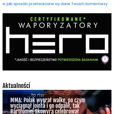
w jaki sposób przetwarzane są dane Twoich komentarzy.
Aktualności
MMA: Polak wygrał walkę, po czym
wyciągnął jointa i go odpalił, tak
Bartłomiej Skowyra celebrował