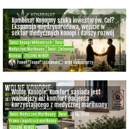
Kombinat Konopny szuka inwestorów. Cel?
Ekspansja międzynarodowa, wejście w
sektor medycznych konopi i dalszy rozwój
Świat Konopi Włóknistych
Świat
20 lip, 2026
Medycznej Marihuany
Świat Zielonego
Biznesu
ZIELONE NEWSY
Paweł "Teone" Leśniański
Brak komentarzy
Wolne Konopie: Komfort sąsiada jest
ważniejszy niż komfort pacjenta
korzystającego z medycznej marihuany
Świat Medycznej Marihuany
Świat
17 lip, 2026
Prawa i legalizacji marihuany
ZIELONE NEWSY