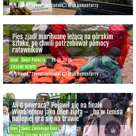
Paweł "Teone" Leśniański
Brak komentarzy
Pies zjadł marihuanę leżącą na górskim
szlaku, po chwili potrzebował pomocy
ratowników
Inne
Świat Palaczy
16 lip, 2026
ZIELONE NEWSY
Paweł "Teone" Leśniański
Brak komentarzy
Ali G powraca? Pojawił się na finale
Wimbledonu jako diler zioła – „bo w tenisa
najlepiej gra się na trawie”
Inne
Świat Zielonego Kina i
15 lip, 2026
Muzyki
ZIELONE NEWSY