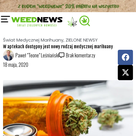
Przejdź
do
treści
Świat Medycznej Marihuany
,
ZIELONE NEWSY
W aptekach dostępny jest nowy rodzaj medycznej marihuany
F
X
Paweł "Teone" Leśniański
Brak komentarzy
a
-
18 maja, 2020
c
t
e
w
b
i
o
t
o
t
k
e
r