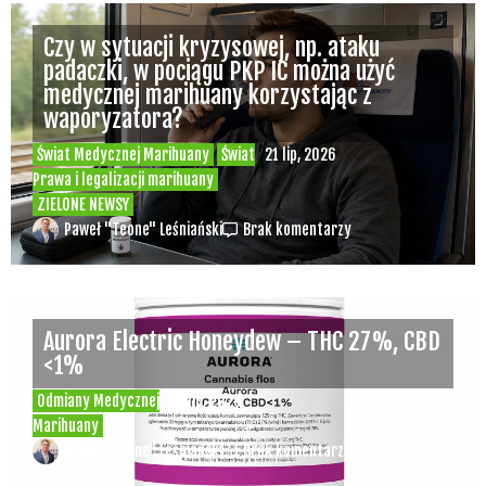
Czy w sytuacji kryzysowej, np. ataku
padaczki, w pociągu PKP IC można użyć
medycznej marihuany korzystając z
waporyzatora?
Świat Medycznej Marihuany
Świat
21 lip, 2026
Prawa i legalizacji marihuany
ZIELONE NEWSY
Paweł "Teone" Leśniański
Brak komentarzy
Aurora Electric Honeydew – THC 27%, CBD
<1%
Odmiany Medycznej
20 lip, 2026
Marihuany
Paweł "Teone" Leśniański
Brak komentarzy