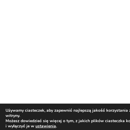
Polska spółka Bliss Pharma wprowadza do
aptek dwie odmiany medycznej marihuany
– OG Kush i Strawberry OG
Świat Medycznej
24 cze, 2026
Marihuany
ZIELONE
NEWSY
Paweł "Teone" Leśniański
Brak komentarzy