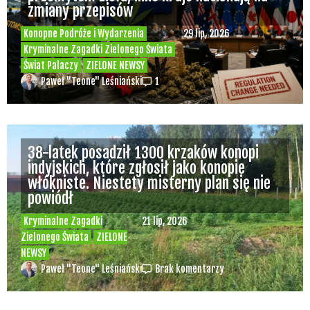
zmiany przepisów
Konopne Podróże i Wydarzenia
29 lip, 2026
Kryminalne Zagadki Zielonego Świata
Świat Palaczy
ZIELONE NEWSY
Paweł "Teone" Leśniański
1
38-latek posadził 1300 krzaków konopi
indyjskich, które zgłosił jako konopie
włókniste. Niestety misterny plan się nie
powiódł
Kryminalne Zagadki
21 lip, 2026
Zielonego Świata
ZIELONE
NEWSY
Paweł "Teone" Leśniański
Brak komentarzy