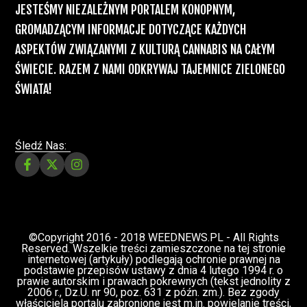
Recepty na medyczną marihuanę –
Ministerstwo Zdrowia zapowiada kolejne
zmiany
Świat Medycznej Marihuany
Świat
12 lip, 2026
Prawa i legalizacji marihuany
ZIELONE NEWSY
Paweł "Teone" Leśniański
3 komentarzy
Depenalizacji marihuany nie będzie – opinia
Biura Ekspertyz i Oceny Skutków Regulacji
nie pozostawia na projekcie suchej nitki, a
to nie jedyny problem
Świat Palaczy
Świat Prawa i
07 lip, 2026
legalizacji marihuany
ZIELONE
NEWSY
Paweł "Teone" Leśniański
10 komentarzy