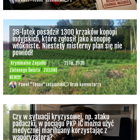
38-latek posadził 1300 krzaków konopi
indyjskich, które zgłosił jako konopie
włókniste. Niestety misterny plan się nie
powiódł
Kryminalne Zagadki
21 lip, 2026
Zielonego Świata
ZIELONE
NEWSY
Paweł "Teone" Leśniański
Brak komentarzy
Czy w sytuacji kryzysowej, np. ataku
padaczki, w pociągu PKP IC można użyć
medycznej marihuany korzystając z
waporyzatora?