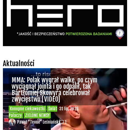
Aktualności
MMA: Polak wygrał walkę, po czym
wyciągnął jointa i go odpalił, tak
Bartłomiej Skowyra celebrował
zwycięstwo [VIDEO]
Konopne ciekawostki
Świat
31 lip, 2026
Palaczy
ZIELONE NEWSY
Paweł "Teone" Leśniański
1