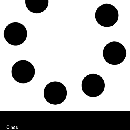
Czy w pociągach PKP IC można używać
medycznej marihuany? Mamy odpowiedź
spółki
Świat Medycznej
14 lip, 2026
Marihuany
ZIELONE NEWSY
Paweł "Teone" Leśniański
Brak komentarzy
Badania wykazały, że medyczna marihuana
łagodzi objawy „zespołu niespokojnych
nóg”
Badania
Odmiany Medycznej
13 lip, 2026
Marihuany
ZIELONE NEWSY
Paweł "Teone" Leśniański
Brak komentarzy