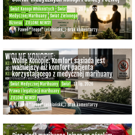
Świat Konopi Włóknistych
Świat
20 lip, 2026
Medycznej Marihuany
Świat Zielonego
Biznesu
ZIELONE NEWSY
Paweł "Teone" Leśniański
Brak komentarzy
Wolne Konopie: Komfort sąsiada jest
ważniejszy niż komfort pacjenta
korzystającego z medycznej marihuany
Świat Medycznej Marihuany
Świat
17 lip, 2026
Prawa i legalizacji marihuany
ZIELONE NEWSY
Paweł "Teone" Leśniański
Brak komentarzy