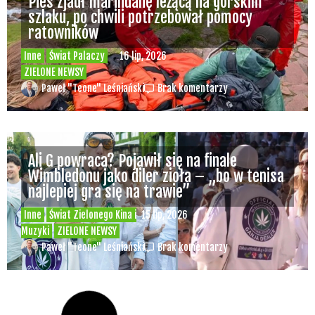
Pies zjadł marihuanę leżącą na górskim
szlaku, po chwili potrzebował pomocy
ratowników
Inne
Świat Palaczy
16 lip, 2026
ZIELONE NEWSY
Paweł "Teone" Leśniański
Brak komentarzy
Ali G powraca? Pojawił się na finale
Wimbledonu jako diler zioła – „bo w tenisa
najlepiej gra się na trawie”
Inne
Świat Zielonego Kina i
15 lip, 2026
Muzyki
ZIELONE NEWSY
Paweł "Teone" Leśniański
Brak komentarzy