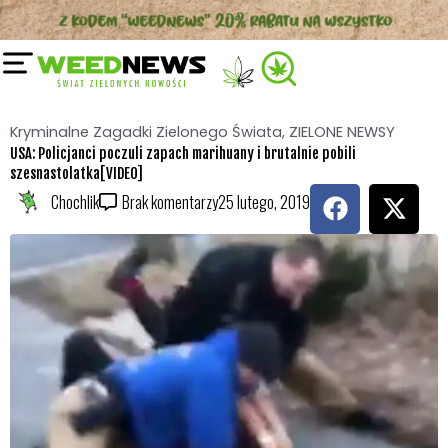
Przejdź
do
treści
Kryminalne Zagadki Zielonego Świata
,
ZIELONE NEWSY
USA: Policjanci poczuli zapach marihuany i brutalnie pobili
szesnastolatka[VIDEO]
F
X
Chochlik
Brak komentarzy
25 lutego, 2019
a
-
c
t
e
w
b
i
o
t
o
t
k
e
r