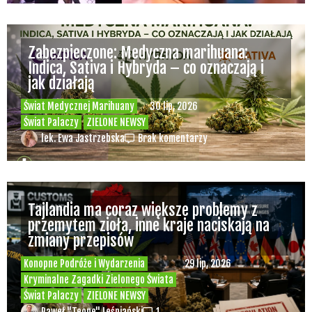
Zabezpieczone: Medyczna marihuana:
Indica, Sativa i Hybryda – co oznaczają i
jak działają
Świat Medycznej Marihuany
30 lip, 2026
Świat Palaczy
ZIELONE NEWSY
lek. Ewa Jastrzebska
Brak komentarzy
Tajlandia ma coraz większe problemy z
przemytem zioła, inne kraje naciskają na
zmiany przepisów
Konopne Podróże i Wydarzenia
29 lip, 2026
Kryminalne Zagadki Zielonego Świata
Świat Palaczy
ZIELONE NEWSY
Paweł "Teone" Leśniański
1