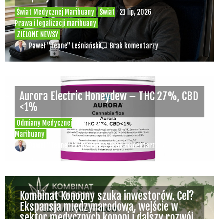
Świat Medycznej Marihuany
Świat
21 lip, 2026
Prawa i legalizacji marihuany
ZIELONE NEWSY
Paweł "Teone" Leśniański
Brak komentarzy
Aurora Electric Honeydew – THC 27%, CBD
<1%
Odmiany Medycznej
20 lip, 2026
Marihuany
Paweł "Teone" Leśniański
Brak komentarzy
Kombinat Konopny szuka inwestorów. Cel?
Ekspansja międzynarodowa, wejście w
sektor medycznych konopi i dalszy rozwój