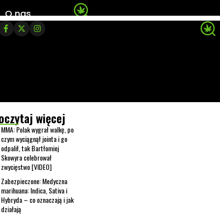
O nas
oczytaj więcej
MMA: Polak wygrał walkę, po
czym wyciągnął jointa i go
odpalił, tak Bartłomiej
Skowyra celebrował
zwycięstwo [VIDEO]
Zabezpieczone: Medyczna
marihuana: Indica, Sativa i
Hybryda – co oznaczają i jak
działają