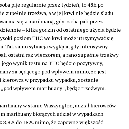
osoba pije regularnie przez tydzień, to 48h po
e zupełnie trzeźwa, a w jej krwi nie będzie śladu
awa ma się z marihuaną, gdy osoba pali przez
 dziennie – kilka godzin od ostatniego użycia będzie
wysoki poziom THC we krwi może utrzymywać się
dni. Tak samo sytuacja wygląda, gdy intensywny
ali ostatni raz wieczorem, a rano zupełnie trzeźwy
– jego wynik testu na THC będzie pozytywny,
znany za będącego pod wpływem mimo, że jest
ki kierowca w przypadku wypadku, zostanie
o „pod wpływem marihuany”, będąc trzeźwym.
marihuany w stanie Waszyngton, udział kierowców
m marihuany biorących udział w wypadkach
 z 8,8% do 18%. mimo, że zapewne większość