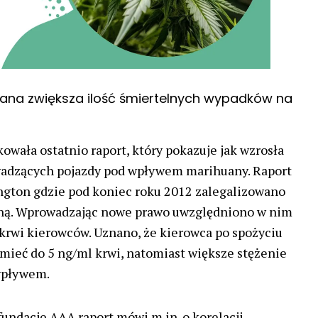
ana zwiększa ilość śmiertelnych wypadków na
kowała ostatnio raport, który pokazuje jak wzrosła
wadzących pojazdy pod wpływem marihuany. Raport
ngton gdzie pod koniec roku 2012 zalegalizowano
ną. Wprowadzając nowe prawo uwzględniono w nim
krwi kierowców. Uznano, że kierowca po spożyciu
 mieć do 5 ng/ml krwi, natomiast większe stężenie
 wpływem.
undacje AAA raport mówi m.in. o korelacji