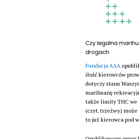
Czy legalna marihu
drogach
Fundacja AAA
opubli
ilość kierowców pro
dotyczy stanu Waszy
marihuanę rekreacyj
także limity THC we 
(czyt. trzeźwy) może
to już kierowca pod
Opublikowany przez f