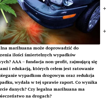
k
e
r
alna marihuana może doprowadzić do
zenia ilości śmiertelnych wypadków
ych? AAA – fundacja non-profit, zajmującą się
ami i edukacją, których celem jest ratowanie
obieganie wypadkom drogowym oraz redukcja
padku, wydała w tej sprawie raport. Co wynika
orcie danych? Czy legalna marihuana ma
pieczeństwo na drogach?