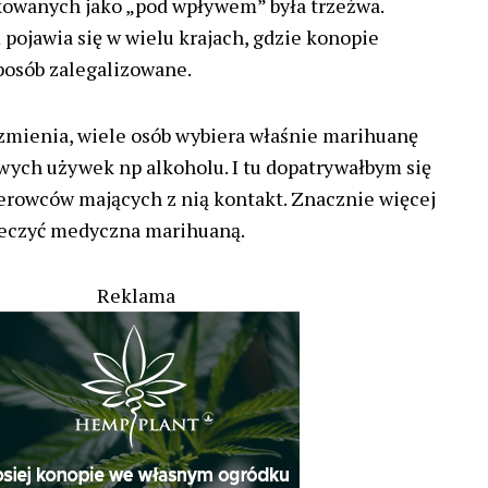
kowanych jako „pod wpływem” była trzeźwa.
 pojawia się w wielu krajach, gdzie konopie
sposób zalegalizowane.
zmienia, wiele osób wybiera właśnie marihuanę
ych używek np alkoholu. I tu dopatrywałbym się
ierowców mających z nią kontakt. Znacznie więcej
 leczyć medyczna marihuaną.
Reklama