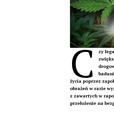
C
zy leg
zwięks
drogow
badani
życia poprzez zap
obrażeń w razie wy
z zawartych w rap
przełożenie na bez