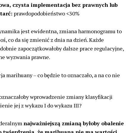
wa, czysta implementacja bez prawnych lub
tarć:
prawdopodobieństwo <30%
dynamika jest ewidentna, zmiana harmonogramu to
coś, co da się zmienić z dnia na dzień. Każde
dobnie zapoczątkowałoby dalsze prace regulacyjne,
lne wyzwania prawne.
a marihuany – co będzie to oznaczało, a na co nie
oznaczałoby wprowadzenie zmiany klasyfikacji
enie jej z wykazu I do wykazu III?
ederalnym
najważniejszą zmianą byłoby obalenie
 twierdzenia, że ​​marihuana nie ma wartości