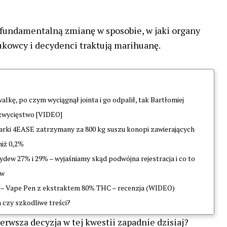
fundamentalną zmianę w sposobie, w jaki organy
aukowcy i decydenci traktują marihuanę.
kę, po czym wyciągnął jointa i go odpalił, tak Bartłomiej
zwycięstwo [VIDEO]
arki 4EASE zatrzymany za 800 kg suszu konopi zawierających
niż 0,2%
dew 27% i 29% – wyjaśniamy skąd podwójna rejestracja i co to
ów
– Vape Pen z ekstraktem 80% THC – recenzja (WIDEO)
 czy szkodliwe treści?
pierwsza decyzja w tej kwestii zapadnie dzisiaj?