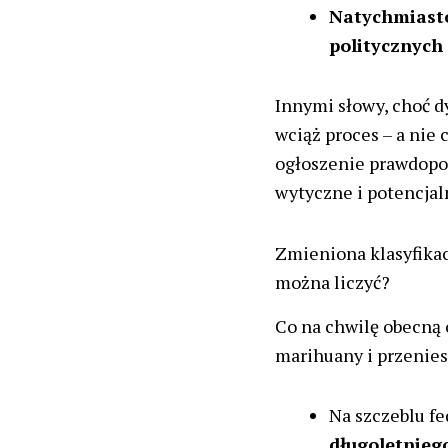
Natychmiasto
politycznych 
Innymi słowy, choć 
wciąż proces – a nie 
ogłoszenie prawdopo
wytyczne i potencja
Zmieniona klasyfikacj
można liczyć?
Co na chwilę obecną 
marihuany i przeniesi
Na szczeblu f
długoletniego