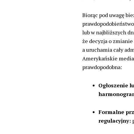
Biorąc pod uwagę bie
prawdopodobieństwo o
lub w najbliższych dn
że decyzja o zmianie
a uruchamia cały adm
Amerykańskie media p
prawdopodobna:
Ogłoszenie l
harmonogra
Formalne prze
regulacyjny:
p