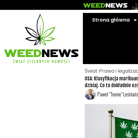
Przejdź
do
treści
Strona główna
Świat Prawa i legaliza
USA: Klasyfikacja marihua
dzisiaj. Co to dokładnie o
Paweł "Teone" Leśniańs