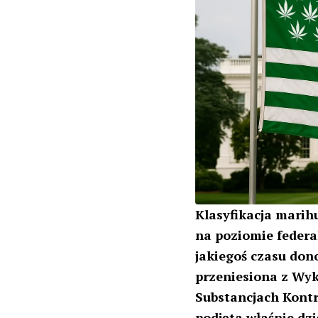
Klasyfikacja marih
na poziomie feder
jakiegoś czasu don
przeniesiona z
Wyk
Substancjach Kont
podjęta właśnie dzi