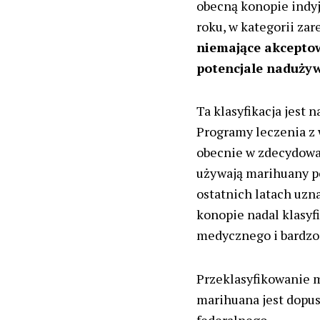
obecną konopie indyj
roku, w kategorii za
niemające akcepto
potencjale naduży
Ta klasyfikacja jest
Programy leczenia z
obecnie w zdecydowa
używają marihuany p
ostatnich latach uzn
konopie nadal klasyf
medycznego i bardzo
Przeklasyfikowanie 
marihuana jest dopu
federalnego.