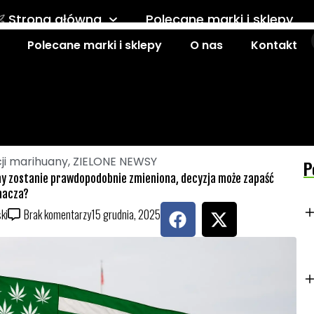
Strona główna
Polecane marki i sklepy
Polecane marki i sklepy
O nas
Kontakt
Kontakt
cji marihuany
,
ZIELONE NEWSY
P
ny zostanie prawdopodobnie zmieniona, decyzja może zapaść
znacza?
F
X
ki
Brak komentarzy
15 grudnia, 2025
a
-
c
t
e
w
b
i
o
t