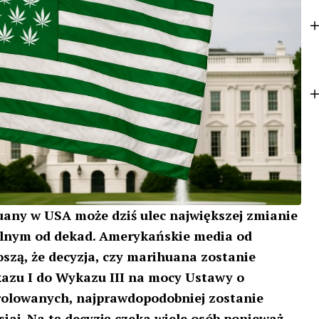
o
t
k
e
r
uany w USA może dziś ulec największej zmianie
alnym od dekad. Amerykańskie media od
oszą,
że decyzja, czy ​​marihuana zostanie
azu I do Wykazu III
na mocy Ustawy o
rolowanych, najprawdopodobniej zostanie
siaj. Na tę decyzję czeka wiele osób ponieważ