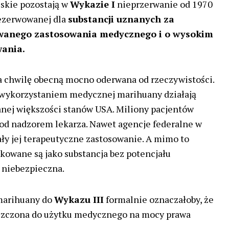
skie pozostają w
Wykazie I
nieprzerwanie od 1970
rezerwowanej dla
substancji uznanych za
wanego zastosowania medycznego i o wysokim
wania.
 na chwilę obecną mocno oderwana od rzeczywistości.
 wykorzystaniem medycznej marihuany działają
nej większości stanów USA. Miliony pacjentów
od nadzorem lekarza. Nawet agencje federalne w
ały jej terapeutyczne zastosowanie. A mimo to
ikowane są jako substancja bez potencjału
 niebezpieczna.
marihuany do
Wykazu III
formalnie oznaczałoby, że
szczona do użytku medycznego na mocy prawa