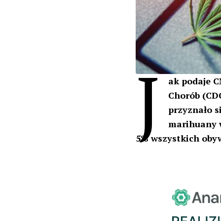
J
ak podaje C
Chorób (CDC
przyznało s
marihuany w
5% wszystkich oby