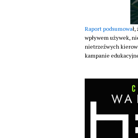
Raport podsumowa
ł,
wpływem używek, nie
nietrzeźwych kierowc
kampanie edukacyjne