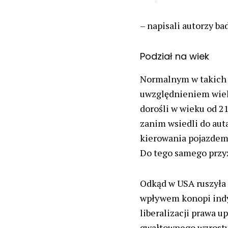
– napisali autorzy b
Podział na wiek
Normalnym w takich 
uwzględnieniem wiek
dorośli w wieku od 21
zanim wsiedli do auta
kierowania pojazdem,
Do tego samego przyz
Odkąd w USA ruszyła 
wpływem konopi indyj
liberalizacji prawa u
gwałtownego wzrostu 