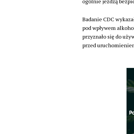
ogólnie jeżdżą bezpi
Badanie CDC wykazał
pod wpływem alkohol
przyznało się do uży
przed uruchomieniem