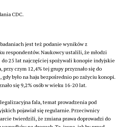
adania CDC.
badaniach jest też podanie wyników z
u respondentów. Naukowcy ustalili, że młodzi
 do 25 lat najczęściej spożywali konopie indyjskie
, przy czym 12,4% tej grupy przyznało się do
 gdy było na haju bezpośrednio po zażyciu konopi.
nało się 9,2% osób w wieku 16-20 lat.
legalizacyjna fala, temat prowadzenia pod
skich pojawiał się regularnie. Przeciwnicy
parcie twierdzili, że zmiana prawa doprowadzi do
wypadków na drogach. Ta, jasne, jak by przed