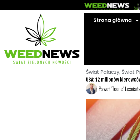
Przejdź
do
treści
Strona główna
Świat Palaczy
,
Świat P
USA: 12 milionów kierowc
Paweł "Teone" Leśniańs