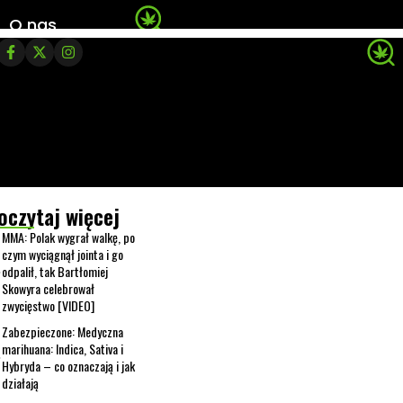
O nas
oczytaj więcej
MMA: Polak wygrał walkę, po
czym wyciągnął jointa i go
odpalił, tak Bartłomiej
Skowyra celebrował
zwycięstwo [VIDEO]
Zabezpieczone: Medyczna
marihuana: Indica, Sativa i
Hybryda – co oznaczają i jak
działają