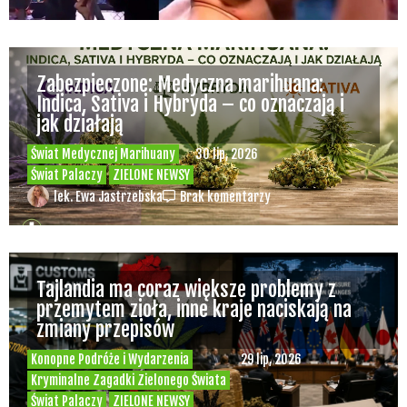
Zabezpieczone: Medyczna marihuana:
Indica, Sativa i Hybryda – co oznaczają i
jak działają
Świat Medycznej Marihuany
30 lip, 2026
Świat Palaczy
ZIELONE NEWSY
lek. Ewa Jastrzebska
Brak komentarzy
Tajlandia ma coraz większe problemy z
przemytem zioła, inne kraje naciskają na
zmiany przepisów
Konopne Podróże i Wydarzenia
29 lip, 2026
Kryminalne Zagadki Zielonego Świata
Świat Palaczy
ZIELONE NEWSY