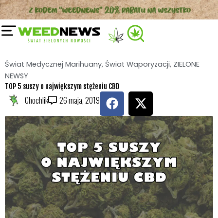
Przejdź
do
treści
Świat Medycznej Marihuany
,
Świat Waporyzacji
,
ZIELONE
NEWSY
TOP 5 suszy o największym stężeniu CBD
F
X
Chochlik
2
6 maja, 2019
a
-
c
t
e
w
b
i
o
t
o
t
k
e
r