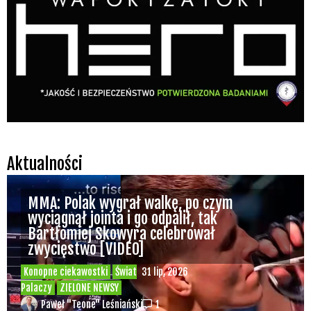
Aktualności
MMA: Polak wygrał walkę, po czym
wyciągnął jointa i go odpalił, tak
Bartłomiej Skowyra celebrował
zwycięstwo [VIDEO]
Konopne ciekawostki
Świat
31 lip, 2026
Palaczy
ZIELONE NEWSY
Paweł "Teone" Leśniański
1