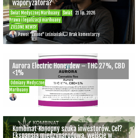
waporyzatora?
Świat Medycznej Marihuany
Świat
21 lip, 2026
Prawa i legalizacji marihuany
ZIELONE NEWSY
Paweł "Teone" Leśniański
Brak komentarzy
Aurora Electric Honeydew – THC 27%, CBD
<1%
Odmiany Medycznej
20 lip, 2026
Marihuany
Paweł "Teone" Leśniański
Brak komentarzy
Kombinat Konopny szuka inwestorów. Cel?
Ekspansja międzynarodowa, wejście w