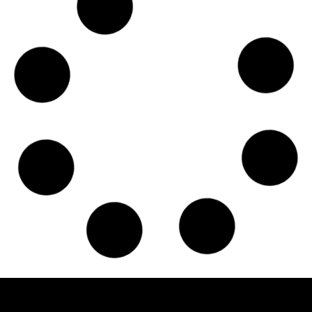
Czy w pociągach PKP IC można używać
medycznej marihuany? Mamy odpowiedź
spółki
Świat Medycznej
14 lip, 2026
Marihuany
ZIELONE
NEWSY
Paweł "Teone" Leśniański
Brak komentarzy
Badania wykazały, że medyczna marihuana
łagodzi objawy „zespołu niespokojnych
nóg”
Badania
Odmiany Medycznej
13 lip, 2026
Marihuany
ZIELONE NEWSY
Paweł "Teone" Leśniański
Brak komentarzy