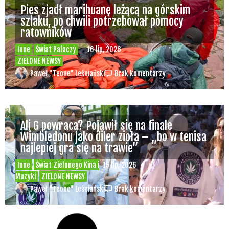
Pies zjadł marihuanę leżącą na górskim
szlaku, po chwili potrzebował pomocy
ratowników
Inne
Świat Palaczy
16 lip, 2026
ZIELONE NEWSY
Paweł "Teone" Leśniański
Brak komentarzy
Ali G powraca? Pojawił się na finale
Wimbledonu jako diler zioła – „bo w tenisa
najlepiej gra się na trawie”
Inne
Świat Zielonego Kina i
15 lip, 2026
Muzyki
ZIELONE NEWSY
Paweł "Teone" Leśniański
Brak komentarzy