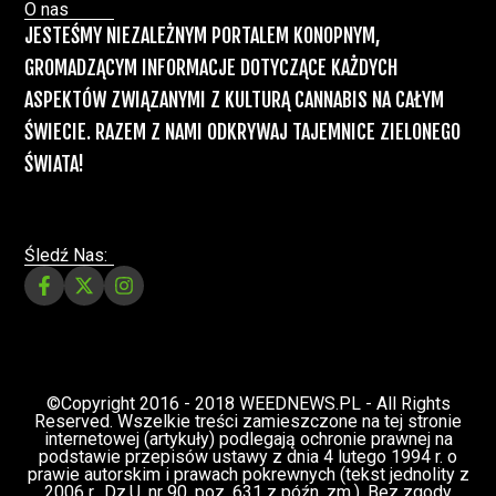
Recepty na medyczną marihuanę –
Ministerstwo Zdrowia zapowiada kolejne
zmiany
Świat Medycznej Marihuany
Świat
12 lip, 2026
Prawa i legalizacji marihuany
ZIELONE NEWSY
Paweł "Teone" Leśniański
3 komentarzy
Depenalizacji marihuany nie będzie – opinia
Biura Ekspertyz i Oceny Skutków Regulacji
nie pozostawia na projekcie suchej nitki, a
to nie jedyny problem
Świat Palaczy
Świat Prawa i
07 lip, 2026
legalizacji marihuany
ZIELONE
NEWSY