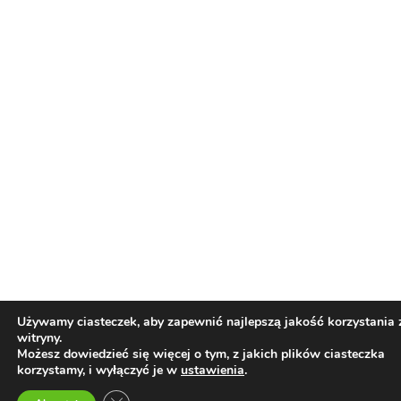
O nas
JESTEŚMY NIEZALEŻNYM PORTALEM KONOPNYM,
GROMADZĄCYM INFORMACJE DOTYCZĄCE KAŻDYCH
ASPEKTÓW ZWIĄZANYMI Z KULTURĄ CANNABIS NA CAŁYM
ŚWIECIE. RAZEM Z NAMI ODKRYWAJ TAJEMNICE ZIELONEGO
ŚWIATA!
Śledź Nas: