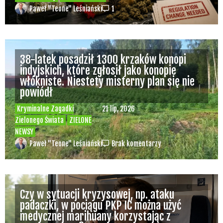
Paweł "Teone" Leśniański
1
38-latek posadził 1300 krzaków konopi
indyjskich, które zgłosił jako konopie
włókniste. Niestety misterny plan się nie
powiódł
Kryminalne Zagadki
21 lip, 2026
Zielonego Świata
ZIELONE
NEWSY
Paweł "Teone" Leśniański
Brak komentarzy
Czy w sytuacji kryzysowej, np. ataku
padaczki, w pociągu PKP IC można użyć
medycznej marihuany korzystając z