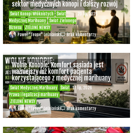
sektor medycznych konopi i dalszy rozwój
Świat Konopi Włóknistych
Świat
20 lip, 2026
Medycznej Marihuany
Świat Zielonego
Biznesu
ZIELONE NEWSY
Paweł "Teone" Leśniański
Brak komentarzy
Wolne Konopie: Komfort sąsiada jest
ważniejszy niż komfort pacjenta
korzystającego z medycznej marihuany
Świat Medycznej Marihuany
Świat
17 lip, 2026
Prawa i legalizacji marihuany
ZIELONE NEWSY
Paweł "Teone" Leśniański
Brak komentarzy