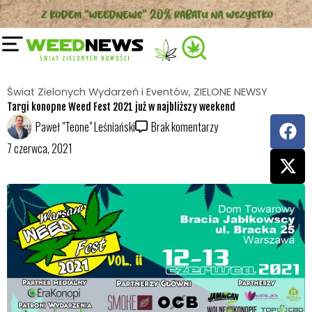
Przejdź
do
treści
Świat Zielonych Wydarzeń i Eventów
,
ZIELONE NEWSY
Targi konopne Weed Fest 2021 już w najbliższy weekend
F
X
Paweł "Teone" Leśniański
Brak komentarzy
a
-
7 czerwca, 2021
c
t
e
w
b
i
o
t
o
t
k
e
r