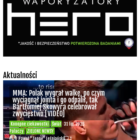
Aktualności
MMA: Polak wygrał walkę, po czym
wyciągnął jointa i go odpalił, tak
Bartłomiej Skowyra celebrował
zwycięstwo [VIDEO]
Konopne ciekawostki
Świat
31 lip, 2026
Palaczy
ZIELONE NEWSY
Paweł "Teone" Leśniański
1