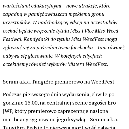
wartościami edukacyjnymi – nowe atrakcje, które
zapadną w pamięć zwłaszcza męskiemu gronu
uczestników. W nadchodzącej edycji na uczestników
czekać będzie wręczenie tytułu Miss i Vice Miss Weed
Festiwal. Kandydatki do tytułu Miss WeedFest mogą
zgłaszać się za pośrednictwem facebooka – tam również
odbywa się głosowanie. W kolejnych edycjach
oczekujemy również wyborów Mistera WeedFest.
Serum a.k.a. TangiEro premierowo na WeedFest
Podczas pierwszego dnia wydarzenia, chwile po
godzinie 15.00, na centralnej scenie zagości Ero
JWP, który premierowo zaprezentuje nasiona
marihuany sygnowane jego ksywką – Serum a.k.a.
TangiEro. Będzie to pierwsza możliwość nabycia