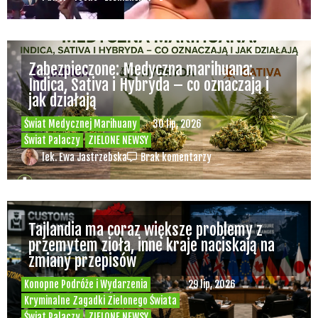
Zabezpieczone: Medyczna marihuana:
Indica, Sativa i Hybryda – co oznaczają i
jak działają
Świat Medycznej Marihuany
30 lip, 2026
Świat Palaczy
ZIELONE NEWSY
lek. Ewa Jastrzebska
Brak komentarzy
Tajlandia ma coraz większe problemy z
przemytem zioła, inne kraje naciskają na
zmiany przepisów
Konopne Podróże i Wydarzenia
29 lip, 2026
Kryminalne Zagadki Zielonego Świata
Świat Palaczy
ZIELONE NEWSY