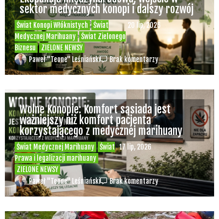
sektor medycznych konopi i dalszy rozwój
Świat Konopi Włóknistych
Świat
20 lip, 2026
Medycznej Marihuany
Świat Zielonego
Biznesu
ZIELONE NEWSY
Paweł "Teone" Leśniański
Brak komentarzy
Wolne Konopie: Komfort sąsiada jest
ważniejszy niż komfort pacjenta
korzystającego z medycznej marihuany
Świat Medycznej Marihuany
Świat
17 lip, 2026
Prawa i legalizacji marihuany
ZIELONE NEWSY
Paweł "Teone" Leśniański
Brak komentarzy