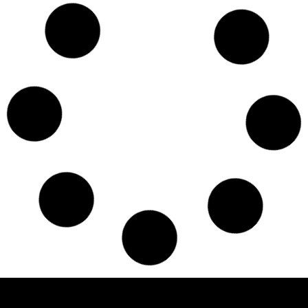
Czy w pociągach PKP IC można używać
medycznej marihuany? Mamy odpowiedź
spółki
Świat Medycznej
14 lip, 2026
Marihuany
ZIELONE NEWSY
Paweł "Teone" Leśniański
Brak komentarzy
Badania wykazały, że medyczna marihuana
łagodzi objawy „zespołu niespokojnych
nóg”
Badania
Odmiany Medycznej
13 lip, 2026
Marihuany
ZIELONE NEWSY
Paweł "Teone" Leśniański
Brak komentarzy