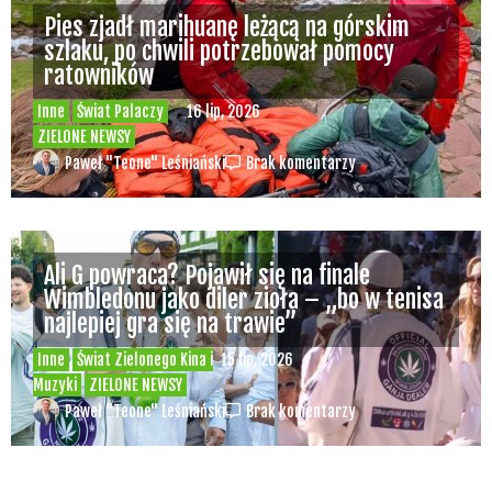
Pies zjadł marihuanę leżącą na górskim
szlaku, po chwili potrzebował pomocy
ratowników
Inne
Świat Palaczy
16 lip, 2026
ZIELONE NEWSY
Paweł "Teone" Leśniański
Brak komentarzy
Ali G powraca? Pojawił się na finale
Wimbledonu jako diler zioła – „bo w tenisa
najlepiej gra się na trawie”
Inne
Świat Zielonego Kina i
15 lip, 2026
Muzyki
ZIELONE NEWSY
Paweł "Teone" Leśniański
Brak komentarzy