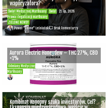
waporyzatora?
Świat Medycznej Marihuany
Świat
21 lip, 2026
Prawa i legalizacji marihuany
ZIELONE NEWSY
Paweł "Teone" Leśniański
Brak komentarzy
Aurora Electric Honeydew – THC 27%, CBD
<1%
Odmiany Medycznej
20 lip, 2026
Marihuany
Paweł "Teone" Leśniański
Brak komentarzy
Kombinat Konopny szuka inwestorów. Cel?
Ekspansja międzynarodowa, wejście w