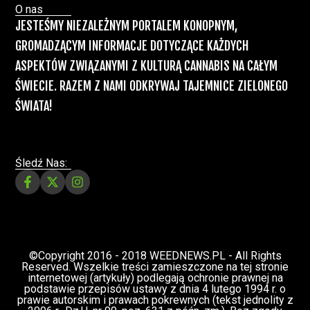
Recepty na medyczną marihuanę –
Ministerstwo Zdrowia zapowiada kolejne
zmiany
Świat Medycznej Marihuany
Świat
12 lip, 2026
Prawa i legalizacji marihuany
ZIELONE NEWSY
Paweł "Teone" Leśniański
3 komentarzy
Depenalizacji marihuany nie będzie – opinia
Biura Ekspertyz i Oceny Skutków Regulacji
nie pozostawia na projekcie suchej nitki, a
to nie jedyny problem
Świat Palaczy
Świat Prawa i
07 lip, 2026
legalizacji marihuany
ZIELONE
NEWSY
Paweł "Teone" Leśniański
10 komentarzy