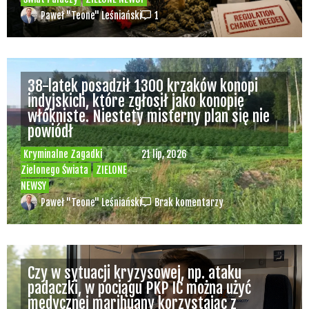
Paweł "Teone" Leśniański
1
38-latek posadził 1300 krzaków konopi
indyjskich, które zgłosił jako konopie
włókniste. Niestety misterny plan się nie
powiódł
Kryminalne Zagadki
21 lip, 2026
Zielonego Świata
ZIELONE
NEWSY
Paweł "Teone" Leśniański
Brak komentarzy
Czy w sytuacji kryzysowej, np. ataku
padaczki, w pociągu PKP IC można użyć
medycznej marihuany korzystając z