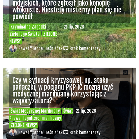
indyjskich, które zgłosił jako konopie
włókniste. Niestety misterny plan się nie
powiódł
Kryminalne Zagadki
21 lip, 2026
Zielonego Świata
ZIELONE
NEWSY
Paweł "Teone" Leśniański
Brak komentarzy
Czy w sytuacji kryzysowej, np. ataku
padaczki, w pociągu PKP IC można użyć
medycznej marihuany korzystając z
waporyzatora?
Świat Medycznej Marihuany
Świat
21 lip, 2026
Prawa i legalizacji marihuany
ZIELONE NEWSY
Paweł "Teone" Leśniański
Brak komentarzy