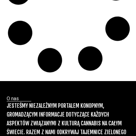
Paweł "Teone" Leśniański
Brak komentarzy
Badania wykazały, że medyczna marihuana
łagodzi objawy „zespołu niespokojnych
nóg”
Badania
Odmiany Medycznej
13 lip, 2026
Marihuany
ZIELONE NEWSY
Paweł "Teone" Leśniański
Brak komentarzy
Recepty na medyczną marihuanę –
Ministerstwo Zdrowia zapowiada kolejne
zmiany
Świat Medycznej Marihuany
Świat
12 lip, 2026
Prawa i legalizacji marihuany