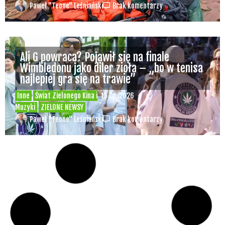
Paweł "Teone" Leśniański
Brak komentarzy
Ali G powraca? Pojawił się na finale
Wimbledonu jako diler zioła – „bo w tenisa
najlepiej gra się na trawie”
Inne
Świat Zielonego Kina i
15 lip, 2026
Muzyki
ZIELONE NEWSY
Paweł "Teone" Leśniański
Brak komentarzy
Czy w pociągach PKP IC można używać
medycznej marihuany? Mamy odpowiedź
spółki
Świat Medycznej
14 lip, 2026
Marihuany
ZIELONE NEWSY