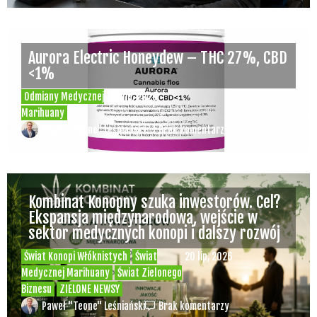
Aurora Electric Honeydew – THC 27%, CBD
<1%
Odmiany Medycznej
20 lip, 2026
Marihuany
Paweł "Teone" Leśniański
Brak komentarzy
Kombinat Konopny szuka inwestorów. Cel?
Ekspansja międzynarodowa, wejście w
sektor medycznych konopi i dalszy rozwój
Świat Konopi Włóknistych
Świat
20 lip, 2026
Medycznej Marihuany
Świat Zielonego
Biznesu
ZIELONE NEWSY
Paweł "Teone" Leśniański
Brak komentarzy