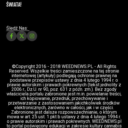
ZIELONE NEWSY
Paweł "Teone" Leśniański
3 komentarzy
Depenalizacji marihuany nie będzie – opinia
Biura Ekspertyz i Oceny Skutków Regulacji
nie pozostawia na projekcie suchej nitki, a
to nie jedyny problem
Świat Palaczy
Świat Prawa i
07 lip, 2026
legalizacji marihuany
ZIELONE
NEWSY
Paweł "Teone" Leśniański
10 komentarzy
Rozmowa WeedNews – Produkcja
medycznej marihuany w Polsce – Konrad