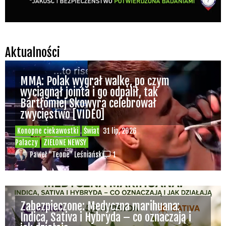
Aktualności
MMA: Polak wygrał walkę, po czym
wyciągnął jointa i go odpalił, tak
Bartłomiej Skowyra celebrował
zwycięstwo [VIDEO]
Konopne ciekawostki
Świat
31 lip, 2026
Palaczy
ZIELONE NEWSY
Paweł "Teone" Leśniański
1
Zabezpieczone: Medyczna marihuana:
Indica, Sativa i Hybryda – co oznaczają i