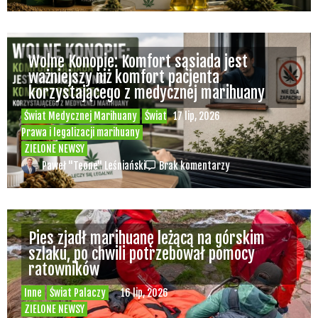
Wolne Konopie: Komfort sąsiada jest
ważniejszy niż komfort pacjenta
korzystającego z medycznej marihuany
Świat Medycznej Marihuany
Świat
17 lip, 2026
Prawa i legalizacji marihuany
ZIELONE NEWSY
Paweł "Teone" Leśniański
Brak komentarzy
Pies zjadł marihuanę leżącą na górskim
szlaku, po chwili potrzebował pomocy
ratowników
Inne
Świat Palaczy
16 lip, 2026
ZIELONE NEWSY