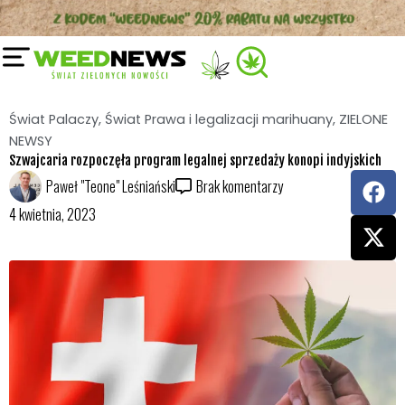
Przejdź
do
treści
Świat Palaczy
,
Świat Prawa i legalizacji marihuany
,
ZIELONE
NEWSY
Szwajcaria rozpoczęła program legalnej sprzedaży konopi indyjskich
F
X
Paweł "Teone" Leśniański
Brak komentarzy
a
-
4 kwietnia, 2023
c
t
e
w
b
i
o
t
o
t
k
e
r