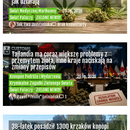
jak działają
Świat Medycznej Marihuany
30 lip, 2026
Świat Palaczy
ZIELONE NEWSY
lek. Ewa Jastrzebska
Brak komentarzy
Tajlandia ma coraz większe problemy z
przemytem zioła, inne kraje naciskają na
zmiany przepisów
Konopne Podróże i Wydarzenia
29 lip, 2026
Kryminalne Zagadki Zielonego Świata
Świat Palaczy
ZIELONE NEWSY
Paweł "Teone" Leśniański
1
38-latek posadził 1300 krzaków konopi