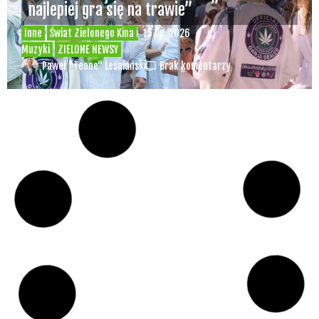
najlepiej gra się na trawie”
Inne
Świat Zielonego Kina i
15 lip, 2026
Muzyki
ZIELONE NEWSY
Paweł "Teone" Leśniański
Brak komentarzy
Czy w pociągach PKP IC można używać
medycznej marihuany? Mamy odpowiedź
spółki
Świat Medycznej
14 lip, 2026
Marihuany
ZIELONE NEWSY
Paweł "Teone" Leśniański
Brak komentarzy
Badania wykazały, że medyczna marihuana
łagodzi objawy „zespołu niespokojnych