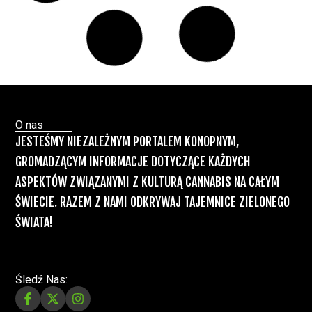
nóg”
Badania
Odmiany Medycznej
13 lip, 2026
Marihuany
ZIELONE NEWSY
Paweł "Teone" Leśniański
Brak komentarzy
Recepty na medyczną marihuanę –
Ministerstwo Zdrowia zapowiada kolejne
zmiany
Świat Medycznej Marihuany
Świat
12 lip, 2026
Prawa i legalizacji marihuany
ZIELONE NEWSY
Paweł "Teone" Leśniański
3 komentarzy
Depenalizacji marihuany nie będzie – opinia