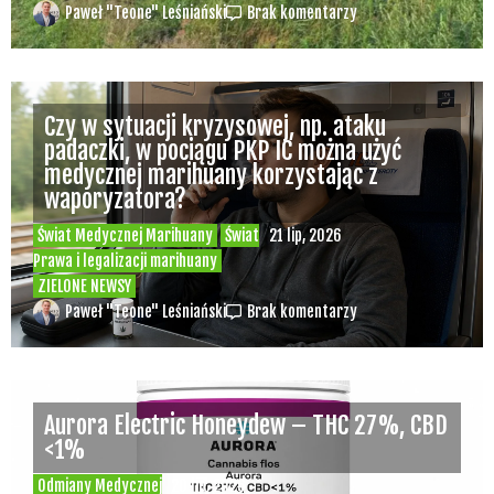
Paweł "Teone" Leśniański
Brak komentarzy
Czy w sytuacji kryzysowej, np. ataku
padaczki, w pociągu PKP IC można użyć
medycznej marihuany korzystając z
waporyzatora?
Świat Medycznej Marihuany
Świat
21 lip, 2026
Prawa i legalizacji marihuany
ZIELONE NEWSY
Paweł "Teone" Leśniański
Brak komentarzy
Aurora Electric Honeydew – THC 27%, CBD
<1%
Odmiany Medycznej
20 lip, 2026