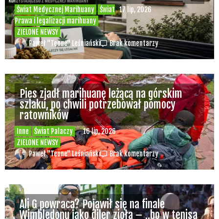
Świat Medycznej Marihuany
Świat
17 lip, 2026
Prawa i legalizacji marihuany
ZIELONE NEWSY
Paweł "Teone" Leśniański
Brak komentarzy
Pies zjadł marihuanę leżącą na górskim
szlaku, po chwili potrzebował pomocy
ratowników
Inne
Świat Palaczy
16 lip, 2026
ZIELONE NEWSY
Paweł "Teone" Leśniański
Brak komentarzy
Ali G powraca? Pojawił się na finale
Wimbledonu jako diler zioła – „bo w tenisa