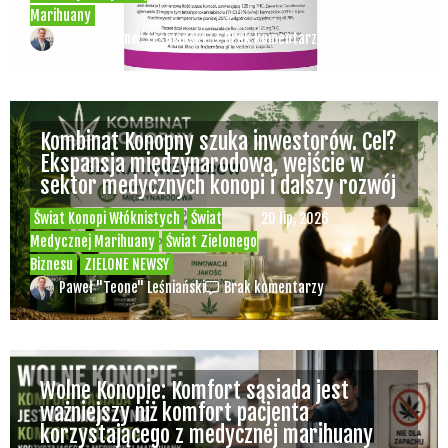
Marihuany
Paweł "Teone" Leśniański
Brak komentarzy
Kombinat Konopny szuka inwestorów. Cel?
Ekspansja międzynarodowa, wejście w
sektor medycznych konopi i dalszy rozwój
Świat Konopi Włóknistych
Świat
20 lip, 2026
Medycznej Marihuany
Świat Zielonego
Biznesu
ZIELONE NEWSY
Paweł "Teone" Leśniański
Brak komentarzy
Wolne Konopie: Komfort sąsiada jest
ważniejszy niż komfort pacjenta
korzystającego z medycznej marihuany