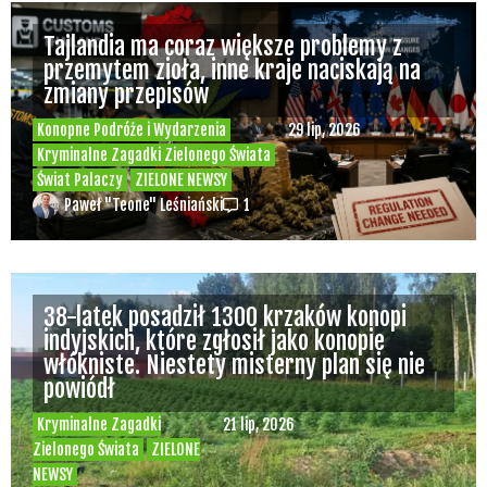
Tajlandia ma coraz większe problemy z
przemytem zioła, inne kraje naciskają na
zmiany przepisów
Konopne Podróże i Wydarzenia
29 lip, 2026
Kryminalne Zagadki Zielonego Świata
Świat Palaczy
ZIELONE NEWSY
Paweł "Teone" Leśniański
1
38-latek posadził 1300 krzaków konopi
indyjskich, które zgłosił jako konopie
włókniste. Niestety misterny plan się nie
powiódł
Kryminalne Zagadki
21 lip, 2026
Zielonego Świata
ZIELONE
NEWSY