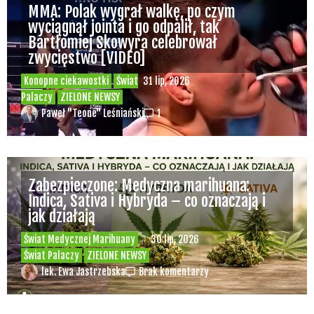
MMA: Polak wygrał walkę, po czym
wyciągnął jointa i go odpalił, tak
Bartłomiej Skowyra celebrował
zwycięstwo [VIDEO]
Konopne ciekawostki
Świat
31 lip, 2026
Palaczy
ZIELONE NEWSY
Paweł "Teone" Leśniański
1
Zabezpieczone: Medyczna marihuana:
Indica, Sativa i Hybryda – co oznaczają i
jak działają
Świat Medycznej Marihuany
30 lip, 2026
Świat Palaczy
ZIELONE NEWSY
lek. Ewa Jastrzebska
Brak komentarzy