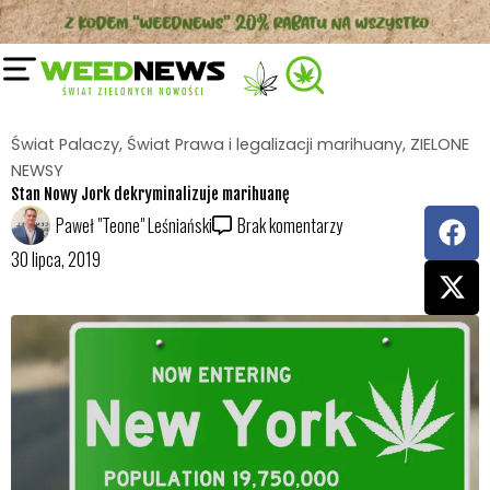
Przejdź
do
treści
Świat Palaczy
,
Świat Prawa i legalizacji marihuany
,
ZIELONE
NEWSY
Stan Nowy Jork dekryminalizuje marihuanę
F
X
Paweł "Teone" Leśniański
Brak komentarzy
a
-
30 lipca, 2019
c
t
e
w
b
i
o
t
o
t
k
e
r