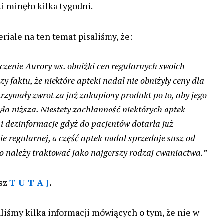
 minęło kilka tygodni.
iale na ten temat pisaliśmy, że:
zenie Aurory ws. obniżki cen regularnych swoich
y faktu, że niektóre apteki nadal nie obniżyły ceny dla
rzymały zwrot za już zakupiony produkt po to, aby jego
ła niższa. Niestety zachłanność niektórych aptek
i dezinformacje gdyż do pacjentów dotarła już
ie regularnej, a część aptek nadal sprzedaje susz od
co należy traktować jako najgorszy rodzaj cwaniactwa.”
esz
T U T A J
.
aliśmy kilka informacji mówiących o tym, że nie w