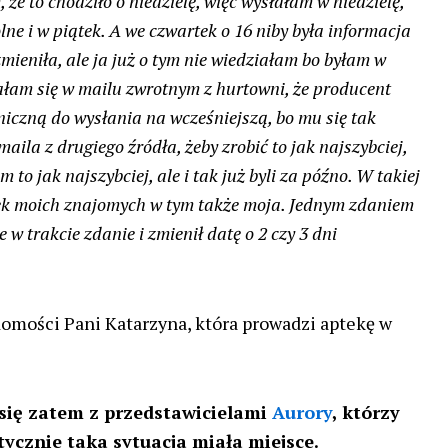
że to chodziło o niedzielę, więc wysłałam w niedzielę,
ne i w piątek. A we czwartek o 16 niby była informacja
zmieniła, ale ja już o tym nie wiedziałam bo byłam w
łam się w mailu zwrotnym z hurtowni, że producent
niczną do wysłania na wcześniejszą, bo mu się tak
aila z drugiego źródła, żeby zrobić to jak najszybciej,
m to jak najszybciej, ale i tak już byli za późno. W takiej
tek moich znajomych w tym także moja. Jednym zdaniem
 w trakcie zdanie i zmienił datę o 2 czy 3 dni
omości Pani Katarzyna, która prowadzi aptekę w
się zatem z przedstawicielami
Aurory
, którzy
ktycznie taka sytuacja miała miejsce.