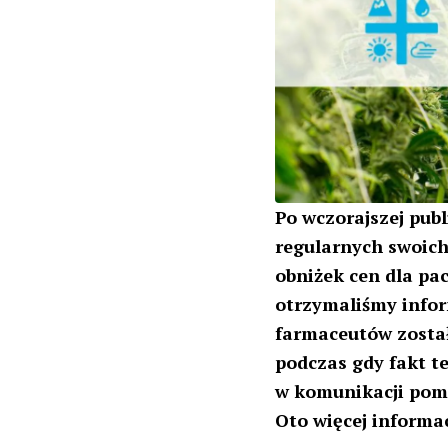
Po wczorajszej publ
regularnych swoich
obniżek cen dla pa
otrzymaliśmy inform
farmaceutów został
podczas gdy fakt t
w komunikacji pom
Oto więcej informac