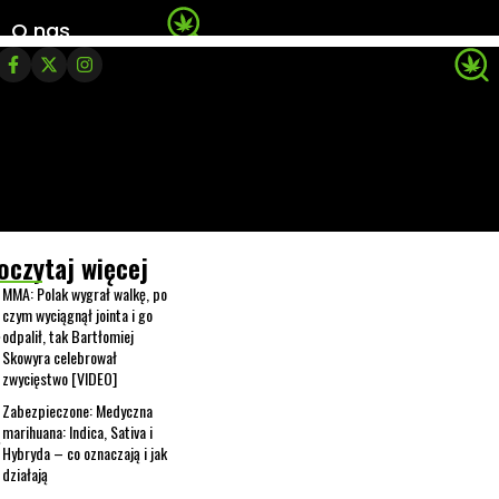
O nas
oczytaj więcej
MMA: Polak wygrał walkę, po
czym wyciągnął jointa i go
odpalił, tak Bartłomiej
Skowyra celebrował
zwycięstwo [VIDEO]
Zabezpieczone: Medyczna
marihuana: Indica, Sativa i
Hybryda – co oznaczają i jak
działają