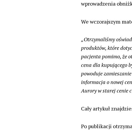
wprowadzenia obniżki
We wczorajszym mater
„Otrzymaliśmy oświadc
produktów, które dotycz
pacjenta pomimo, że ot
cena dla kupującego by
powoduje zamieszanie 
informacja o nowej cen
Aurory w starej cenie 
Cały artykuł znajdzi
Po publikacji otrzym