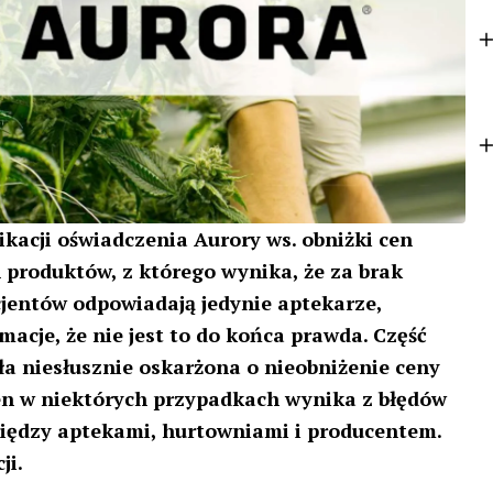
k
e
r
ikacji oświadczenia Aurory ws. obniżki cen
 produktów, z którego wynika, że za brak
cjentów odpowiadają jedynie aptekarze,
acje, że nie jest to do końca prawda. Część
a niesłusznie oskarżona o nieobniżenie ceny
en w niektórych przypadkach wynika z błędów
iędzy aptekami, hurtowniami i producentem.
ji.