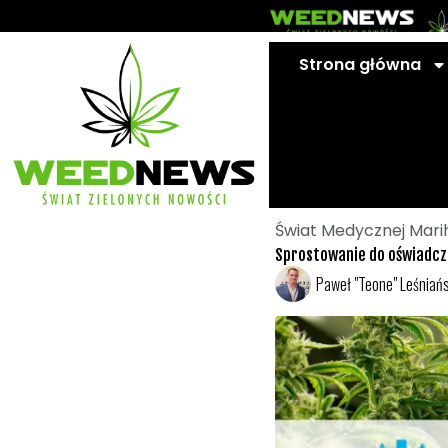
Przejdź
do
treści
Strona główna
Świat Medycznej Mari
Sprostowanie do oświadcze
Paweł "Teone" Leśniańs