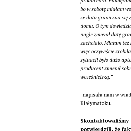
producenta. Pamiętam, 
bo w sobotę miałam wol
ze data graniczna się 
domu. O tym dowiedzia
nagle zmienił datę gra
zachciało. Miałam też m
więc oczywiście zrobiła
sytuacji było dużo ap
producent zmienił sobie
wcześniejszą.”
-napisała nam w wiad
Białymstoku.
Skontaktowaliśmy 
potwierdzili, że fa