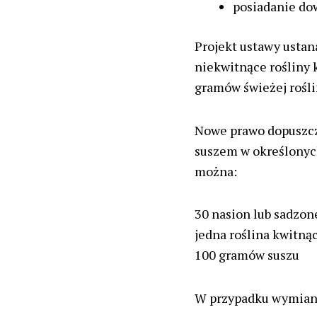
posiadanie dow
Projekt ustawy ustan
niekwitnące rośliny k
gramów świeżej rośl
Nowe prawo dopuszcza
suszem w określonyc
można:
30 nasion lub sadzon
jedna roślina kwitną
100 gramów suszu
W przypadku wymiany