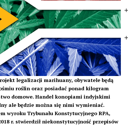
k
e
r
rojekt legalizacji marihuany, obywatele będą
ośmiu roślin oraz posiadać ponad kilogram
stwo domowe. Handel konopiami indyjskimi
lny ale będzie można się nimi wymieniać.
iem wyroku Trybunału Konstytucyjnego RPA,
018 r. stwierdził niekonstytucyjność przepisów