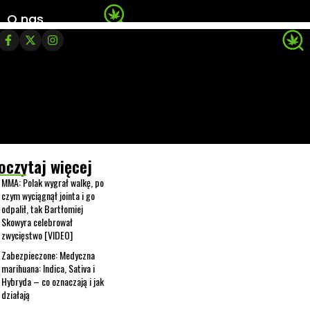
O nas
oczytaj więcej
MMA: Polak wygrał walkę, po
czym wyciągnął jointa i go
odpalił, tak Bartłomiej
Skowyra celebrował
zwycięstwo [VIDEO]
Zabezpieczone: Medyczna
marihuana: Indica, Sativa i
Hybryda – co oznaczają i jak
działają