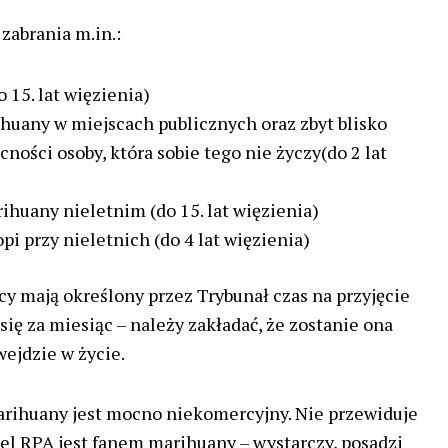
zabrania m.in.:
 15. lat więzienia)
huany w miejscach publicznych oraz zbyt blisko
cności osoby, która sobie tego nie życzy(do 2 lat
ihuany nieletnim (do 15. lat więzienia)
i przy nieletnich (do 4 lat więzienia)
 mają określony przez Trybunał czas na przyjęcie
się za miesiąc – należy zakładać, że zostanie ona
wejdzie w życie.
marihuany jest mocno niekomercyjny. Nie przewiduje
tel RPA jest fanem marihuany – wystarczy, posadzi