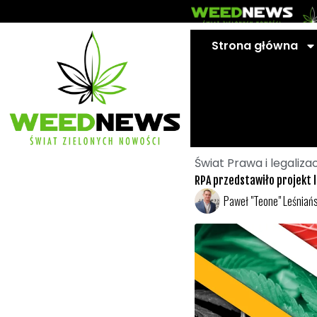
Przejdź
do
treści
Strona główna
Świat Prawa i legaliza
RPA przedstawiło projekt 
Paweł "Teone" Leśniańs