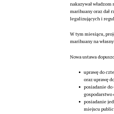
nakazywał władzom n
marihuany oraz dał r
legalizujących i reg
W tym miesiącu, proj
marihuany na własny 
Nowa ustawa dopuszc
uprawę do czte
oraz uprawę d
posiadanie do
gospodarstwo
posiadanie jed
miejscu publi