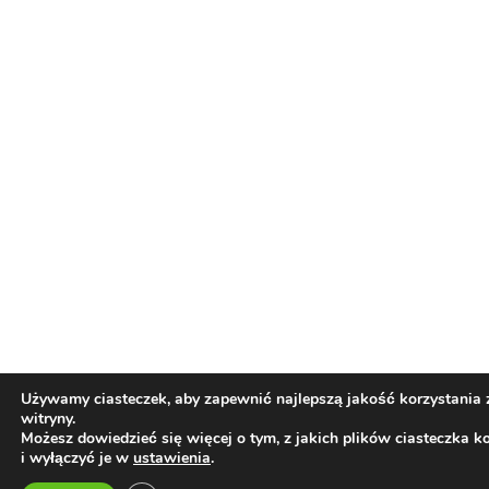
O nas
JESTEŚMY NIEZALEŻNYM PORTALEM KONOPNYM,
GROMADZĄCYM INFORMACJE DOTYCZĄCE KAŻDYCH
ASPEKTÓW ZWIĄZANYMI Z KULTURĄ CANNABIS NA CAŁYM