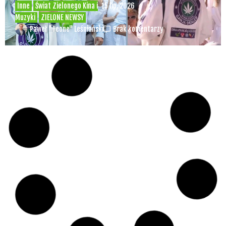
Inne
Świat Zielonego Kina i
15 lip, 2026
Muzyki
ZIELONE NEWSY
Paweł "Teone" Leśniański
Brak komentarzy
Czy w pociągach PKP IC można używać
medycznej marihuany? Mamy odpowiedź
spółki
Świat Medycznej
14 lip, 2026
Marihuany
ZIELONE
NEWSY
Paweł "Teone" Leśniański
Brak komentarzy
Badania wykazały, że medyczna marihuana
łagodzi objawy „zespołu niespokojnych