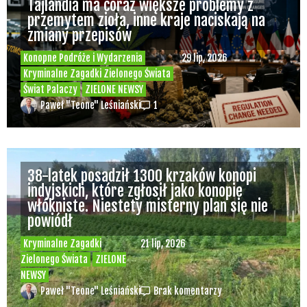
Tajlandia ma coraz większe problemy z
przemytem zioła, inne kraje naciskają na
zmiany przepisów
Konopne Podróże i Wydarzenia
29 lip, 2026
Kryminalne Zagadki Zielonego Świata
Świat Palaczy
ZIELONE NEWSY
Paweł "Teone" Leśniański
1
38-latek posadził 1300 krzaków konopi
indyjskich, które zgłosił jako konopie
włókniste. Niestety misterny plan się nie
powiódł
Kryminalne Zagadki
21 lip, 2026
Zielonego Świata
ZIELONE
NEWSY
Paweł "Teone" Leśniański
Brak komentarzy