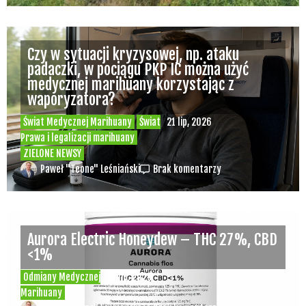
Czy w sytuacji kryzysowej, np. ataku
padaczki, w pociągu PKP IC można użyć
medycznej marihuany korzystając z
waporyzatora?
Świat Medycznej Marihuany
Świat
21 lip, 2026
Prawa i legalizacji marihuany
ZIELONE NEWSY
Paweł "Teone" Leśniański
Brak komentarzy
Aurora Electric Honeydew – THC 27%, CBD
<1%
Odmiany Medycznej
20 lip, 2026
Marihuany