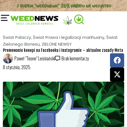
Przejdź
do
treści
Świat Palaczy
,
Świat Prawa i legalizacji marihuany
,
Świat
Zielonego Biznesu
,
ZIELONE NEWSY
Promowanie konopi na Facebooku i Instagramie – aktualne zasady Meta
F
X
Paweł "Teone" Leśniański
Brak komentarzy
a
-
8 stycznia, 2025
c
t
e
w
b
i
o
t
o
t
k
e
r