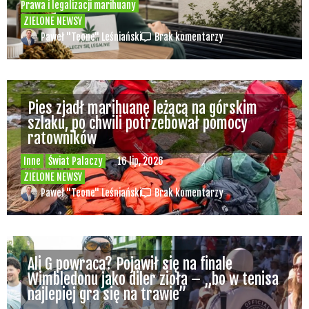
Prawa i legalizacji marihuany
ZIELONE NEWSY
Paweł "Teone" Leśniański
Brak komentarzy
Pies zjadł marihuanę leżącą na górskim
szlaku, po chwili potrzebował pomocy
ratowników
Inne
Świat Palaczy
16 lip, 2026
ZIELONE NEWSY
Paweł "Teone" Leśniański
Brak komentarzy
Ali G powraca? Pojawił się na finale
Wimbledonu jako diler zioła – „bo w tenisa
najlepiej gra się na trawie”