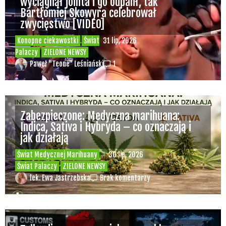
wyciągnął jointa i go odpalił, tak
Bartłomiej Skowyra celebrował
zwycięstwo [VIDEO]
Konopne ciekawostki
Świat
31 lip, 2026
Palaczy
ZIELONE NEWSY
Paweł "Teone" Leśniański
1
Zabezpieczone: Medyczna marihuana:
Indica, Sativa i Hybryda – co oznaczają i
jak działają
Świat Medycznej Marihuany
30 lip, 2026
Świat Palaczy
ZIELONE NEWSY
lek. Ewa Jastrzebska
Brak komentarzy