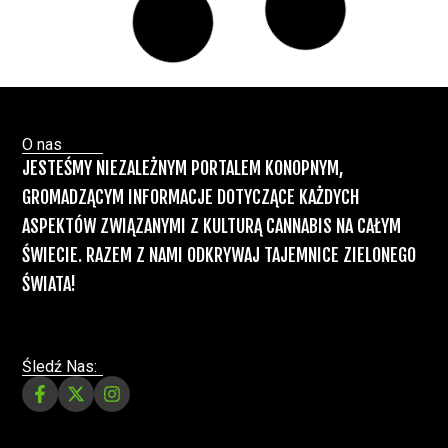
nóg”
Badania
Odmiany Medycznej
13 lip, 2026
Marihuany
ZIELONE NEWSY
Paweł "Teone" Leśniański
Brak komentarzy
Recepty na medyczną marihuanę –
Ministerstwo Zdrowia zapowiada kolejne
zmiany
Świat Medycznej Marihuany
Świat
12 lip, 2026
Prawa i legalizacji marihuany
ZIELONE NEWSY
Paweł "Teone" Leśniański
3 komentarzy
Depenalizacji marihuany nie będzie – opinia