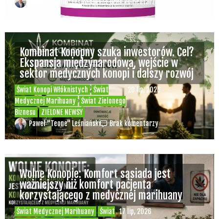
Paweł "Teone" Leśniański
Brak komentarzy
Kombinat Konopny szuka inwestorów. Cel?
Ekspansja międzynarodowa, wejście w
sektor medycznych konopi i dalszy rozwój
Świat Konopi Włóknistych
Świat
20 lip, 2026
Medycznej Marihuany
Świat Zielonego
Biznesu
ZIELONE NEWSY
Paweł "Teone" Leśniański
Brak komentarzy
Wolne Konopie: Komfort sąsiada jest
ważniejszy niż komfort pacjenta
korzystającego z medycznej marihuany
Świat Medycznej Marihuany
Świat
17 lip, 2026