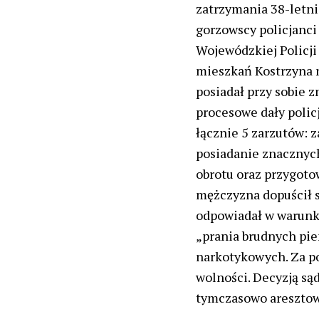
zatrzymania 38-letni
gorzowscy policjanci
Wojewódzkiej Policj
mieszkań Kostrzyna 
posiadał przy sobie 
procesowe dały poli
łącznie 5 zarzutów: 
posiadanie znacznych
obrotu oraz przygot
mężczyzna dopuścił si
odpowiadał w warunka
„prania brudnych pi
narkotykowych. Za p
wolności. Decyzją są
tymczasowo aresztow