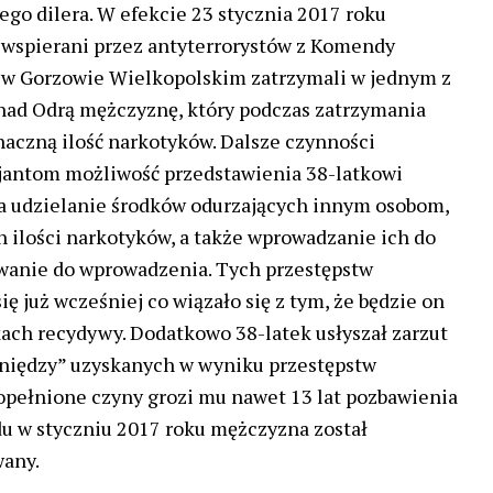
ego dilera. W efekcie 23 stycznia 2017 roku
 wspierani przez antyterrorystów z Komendy
i w Gorzowie Wielkopolskim zatrzymali w jednym z
nad Odrą mężczyznę, który podczas zatrzymania
znaczną ilość narkotyków. Dalsze czynności
cjantom możliwość przedstawienia 38-latkowi
za udzielanie środków odurzających innym osobom,
 ilości narkotyków, a także wprowadzanie ich do
owanie do wprowadzenia. Tych przestępstw
ę już wcześniej co wiązało się z tym, że będzie on
ch recydywy. Dodatkowo 38-latek usłyszał zarzut
eniędzy” uzyskanych w wyniku przestępstw
opełnione czyny grozi mu nawet 13 lat pozbawienia
du w styczniu 2017 roku mężczyzna został
any.