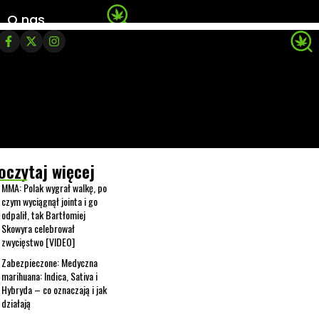
O nas
oczytaj więcej
MMA: Polak wygrał walkę, po
czym wyciągnął jointa i go
odpalił, tak Bartłomiej
Skowyra celebrował
zwycięstwo [VIDEO]
Zabezpieczone: Medyczna
marihuana: Indica, Sativa i
Hybryda – co oznaczają i jak
działają