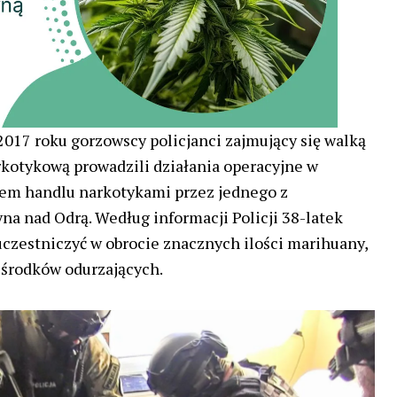
2017 roku gorzowscy policjanci zajmujący się walką
rkotykową prowadzili działania operacyjne w
iem handlu narkotykami przez jednego z
a nad Odrą. Według informacji Policji 38-latek
uczestniczyć w obrocie znacznych ilości marihuany,
 środków odurzających.