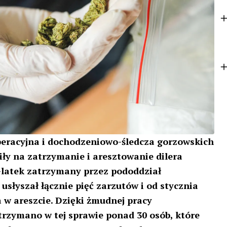
k
e
r
eracyjna i dochodzeniowo-śledcza gorzowskich
iły na zatrzymanie i aresztowanie dilera
-latek zatrzymany przez pododdział
usłyszał łącznie pięć zarzutów i od stycznia
 w areszcie. Dzięki żmudnej pracy
trzymano w tej sprawie ponad 30 osób, które