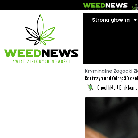
Przejdź
do
treści
Strona główna
Kryminalne Zagadki Z
Kostrzyn nad Odrą: 30 osó
Chochlik
Brak kome