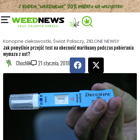
Przejdź
do
treści
Konopne ciekawostki
,
Świat Palaczy
,
ZIELONE NEWSY
Jak pomyślnie przejść test na obecność marihuany podczas pobierania
wymazu z ust?
F
X
Chochlik
2
1 stycznia, 2018
a
-
c
t
e
w
b
i
o
t
o
t
k
e
r