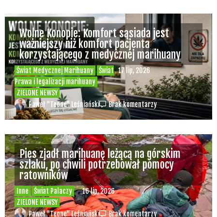
Wolne Konopie: Komfort sąsiada jest
ważniejszy niż komfort pacjenta
korzystającego z medycznej marihuany
Świat Medycznej Marihuany
Świat
17 lip, 2026
Prawa i legalizacji marihuany
ZIELONE NEWSY
Paweł "Teone" Leśniański
Brak komentarzy
Pies zjadł marihuanę leżącą na górskim
szlaku, po chwili potrzebował pomocy
ratowników
Inne
Świat Palaczy
16 lip, 2026
ZIELONE NEWSY
Paweł "Teone" Leśniański
Brak komentarzy