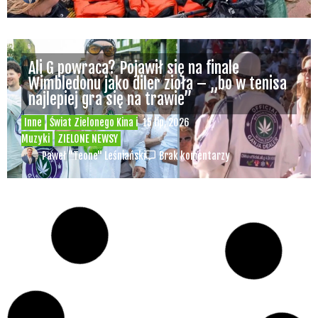
Ali G powraca? Pojawił się na finale
Wimbledonu jako diler zioła – „bo w tenisa
najlepiej gra się na trawie”
Inne
Świat Zielonego Kina i
15 lip, 2026
Muzyki
ZIELONE NEWSY
Paweł "Teone" Leśniański
Brak komentarzy
Czy w pociągach PKP IC można używać
medycznej marihuany? Mamy odpowiedź
spółki
Świat Medycznej
14 lip, 2026
Marihuany
ZIELONE
NEWSY