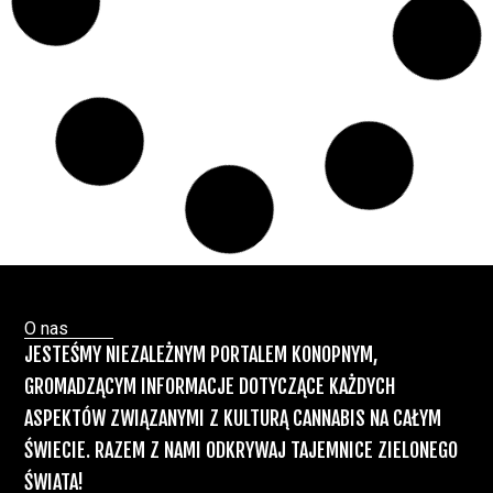
Paweł "Teone" Leśniański
Brak komentarzy
Badania wykazały, że medyczna marihuana
łagodzi objawy „zespołu niespokojnych
nóg”
Badania
Odmiany Medycznej
13 lip, 2026
Marihuany
ZIELONE NEWSY
Paweł "Teone" Leśniański
Brak komentarzy
Recepty na medyczną marihuanę –
Ministerstwo Zdrowia zapowiada kolejne
zmiany
Świat Medycznej Marihuany
Świat
12 lip, 2026
Prawa i legalizacji marihuany