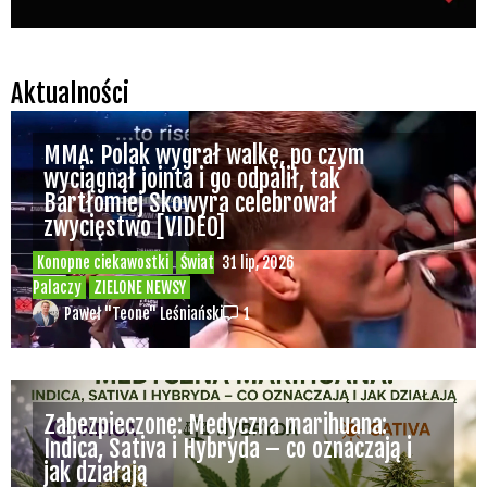
Aktualności
MMA: Polak wygrał walkę, po czym
wyciągnął jointa i go odpalił, tak
Bartłomiej Skowyra celebrował
zwycięstwo [VIDEO]
Konopne ciekawostki
Świat
31 lip, 2026
Palaczy
ZIELONE NEWSY
Paweł "Teone" Leśniański
1
Zabezpieczone: Medyczna marihuana:
Indica, Sativa i Hybryda – co oznaczają i
jak działają