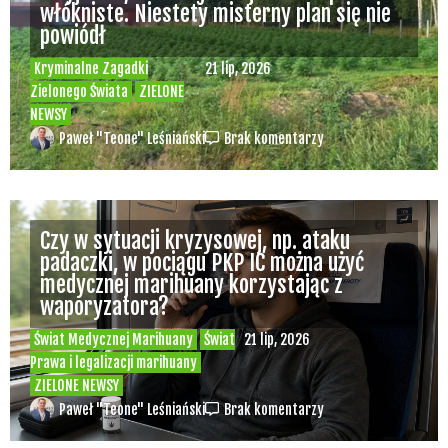
włókniste. Niestety misterny plan się nie
powiódł
Kryminalne Zagadki
21 lip, 2026
Zielonego Świata
ZIELONE
NEWSY
Paweł "Teone" Leśniański
Brak komentarzy
Czy w sytuacji kryzysowej, np. ataku
padaczki, w pociągu PKP IC można użyć
medycznej marihuany korzystając z
waporyzatora?
Świat Medycznej Marihuany
Świat
21 lip, 2026
Prawa i legalizacji marihuany
ZIELONE NEWSY
Paweł "Teone" Leśniański
Brak komentarzy