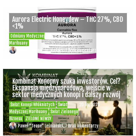
Aurora Electric Honeydew – THC 27%, CBD
<1%
Odmiany Medycznej
20 lip, 2026
Marihuany
Paweł "Teone" Leśniański
Brak komentarzy
Kombinat Konopny szuka inwestorów. Cel?
Ekspansja międzynarodowa, wejście w
sektor medycznych konopi i dalszy rozwój
Świat Konopi Włóknistych
Świat
20 lip, 2026
Medycznej Marihuany
Świat Zielonego
Biznesu
ZIELONE NEWSY
Paweł "Teone" Leśniański
Brak komentarzy