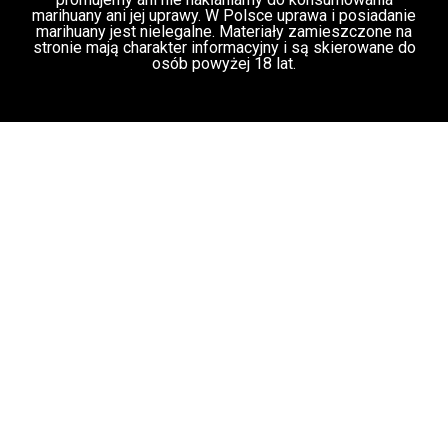
Palka, prezes Panaceum Cannmed [VIDEO]
Świat Medycznej Marihuany
Świat
03 lip, 2026
Prawa i legalizacji marihuany
Świat
Zielonego Biznesu
ZIELONE NEWSY
Paweł "Teone" Leśniański
3 komentarzy
Służby udaremniły przemyt 1,2 tony
marihuany z Tajlandii do Polski [VIDEO]
Kryminalne Zagadki
03 lip, 2026
Zielonego Świata
ZIELONE
NEWSY
Paweł "Teone" Leśniański
Brak komentarzy
Mundial przeciwny marihuanie