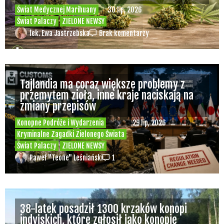
Świat Medycznej Marihuany
30 lip, 2026
Świat Palaczy
ZIELONE NEWSY
lek. Ewa Jastrzebska
Brak komentarzy
Tajlandia ma coraz większe problemy z
przemytem zioła, inne kraje naciskają na
zmiany przepisów
Konopne Podróże i Wydarzenia
29 lip, 2026
Kryminalne Zagadki Zielonego Świata
Świat Palaczy
ZIELONE NEWSY
Paweł "Teone" Leśniański
1
38-latek posadził 1300 krzaków konopi
indyjskich, które zgłosił jako konopie