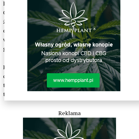
która umieszczała małe paczuszki w gumie do żucia.
Czyli wystarczy otworzyć opakowanie gumy do
żucia. Podobne działanie mają płyny do płukania ust,
chociaż domyślamy się, że trudno jest dyskretnie
wypłukać usta płynem do płukania w samochodzie,
gdy masz za chwilę zrobić test.
Pamiętaj, że rozcieńczenie śliny zapewni Ci
czystość tylko przez pół godziny. Ale ponieważ jest
to rozwiązanie na ostatnią chwilę, mam nadzieję, że
to wszystko, czego potrzebujesz.
Reklama