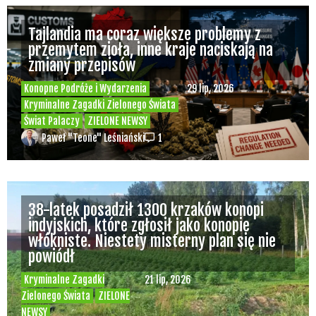
Tajlandia ma coraz większe problemy z
przemytem zioła, inne kraje naciskają na
zmiany przepisów
Konopne Podróże i Wydarzenia
29 lip, 2026
Kryminalne Zagadki Zielonego Świata
Świat Palaczy
ZIELONE NEWSY
Paweł "Teone" Leśniański
1
38-latek posadził 1300 krzaków konopi
indyjskich, które zgłosił jako konopie
włókniste. Niestety misterny plan się nie
powiódł
Kryminalne Zagadki
21 lip, 2026
Zielonego Świata
ZIELONE
NEWSY