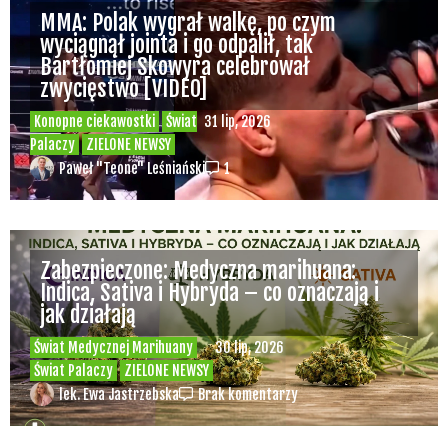
MMA: Polak wygrał walkę, po czym
wyciągnął jointa i go odpalił, tak
Bartłomiej Skowyra celebrował
zwycięstwo [VIDEO]
Konopne ciekawostki
Świat
31 lip, 2026
Palaczy
ZIELONE NEWSY
Paweł "Teone" Leśniański
1
Zabezpieczone: Medyczna marihuana:
Indica, Sativa i Hybryda – co oznaczają i
jak działają
Świat Medycznej Marihuany
30 lip, 2026
Świat Palaczy
ZIELONE NEWSY
lek. Ewa Jastrzebska
Brak komentarzy