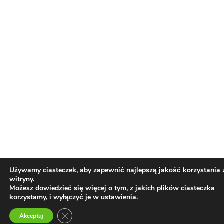
NEWSY
Paweł "Teone" Leśniański
Brak komentarzy
Polska spółka Bliss Pharma wprowadza do
aptek dwie odmiany medycznej marihuany
– OG Kush i Strawberry OG
Świat Medycznej
24 cze, 2026
Marihuany
ZIELONE NEWSY
Paweł "Teone" Leśniański
Brak komentarzy