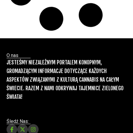
łagodzi objawy „zespołu niespokojnych
nóg”
Badania
Odmiany Medycznej
13 lip, 2026
Marihuany
ZIELONE NEWSY
Paweł "Teone" Leśniański
Brak komentarzy
Recepty na medyczną marihuanę –
Ministerstwo Zdrowia zapowiada kolejne
zmiany
Świat Medycznej Marihuany
Świat
12 lip, 2026
Prawa i legalizacji marihuany
ZIELONE NEWSY
Paweł "Teone" Leśniański
3 komentarzy