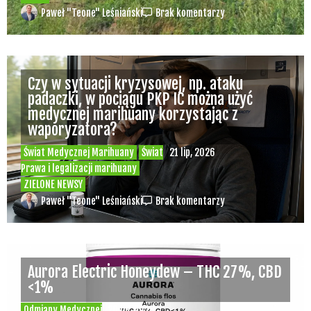
Paweł "Teone" Leśniański
Brak komentarzy
Czy w sytuacji kryzysowej, np. ataku
padaczki, w pociągu PKP IC można użyć
medycznej marihuany korzystając z
waporyzatora?
Świat Medycznej Marihuany
Świat
21 lip, 2026
Prawa i legalizacji marihuany
ZIELONE NEWSY
Paweł "Teone" Leśniański
Brak komentarzy
Aurora Electric Honeydew – THC 27%, CBD
<1%
Odmiany Medycznej
20 lip, 2026