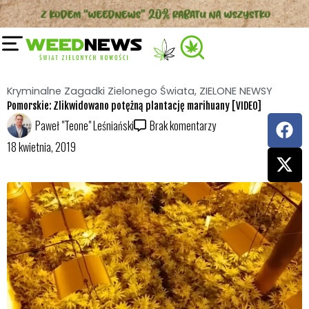
Przejdź
do
treści
Kryminalne Zagadki Zielonego Świata
,
ZIELONE NEWSY
Pomorskie: Zlikwidowano potężną plantację marihuany [VIDEO]
F
X
Paweł "Teone" Leśniański
Brak komentarzy
a
-
18 kwietnia, 2019
c
t
e
w
b
i
o
t
o
t
k
e
r