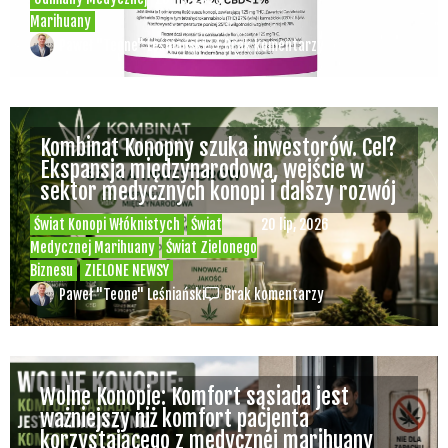
Marihuany
Paweł "Teone" Leśniański
Brak komentarzy
Kombinat Konopny szuka inwestorów. Cel?
Ekspansja międzynarodowa, wejście w
sektor medycznych konopi i dalszy rozwój
Świat Konopi Włóknistych
Świat
20 lip, 2026
Medycznej Marihuany
Świat Zielonego
Biznesu
ZIELONE NEWSY
Paweł "Teone" Leśniański
Brak komentarzy
Wolne Konopie: Komfort sąsiada jest
ważniejszy niż komfort pacjenta
korzystającego z medycznej marihuany