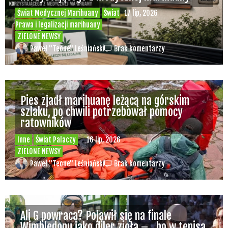
Świat Medycznej Marihuany
Świat
17 lip, 2026
Prawa i legalizacji marihuany
ZIELONE NEWSY
Paweł "Teone" Leśniański
Brak komentarzy
Pies zjadł marihuanę leżącą na górskim
szlaku, po chwili potrzebował pomocy
ratowników
Inne
Świat Palaczy
16 lip, 2026
ZIELONE NEWSY
Paweł "Teone" Leśniański
Brak komentarzy
Ali G powraca? Pojawił się na finale
Wimbledonu jako diler zioła – „bo w tenisa