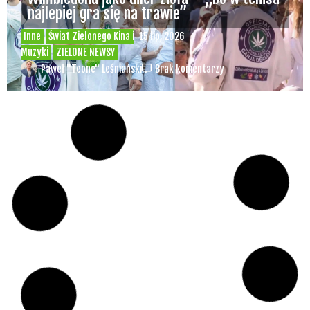
najlepiej gra się na trawie”
Inne
Świat Zielonego Kina i
15 lip, 2026
Muzyki
ZIELONE NEWSY
Paweł "Teone" Leśniański
Brak komentarzy
Czy w pociągach PKP IC można używać
medycznej marihuany? Mamy odpowiedź
spółki
Świat Medycznej
14 lip, 2026
Marihuany
ZIELONE NEWSY
Paweł "Teone" Leśniański
Brak komentarzy
Badania wykazały, że medyczna marihuana