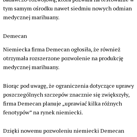
-oznajmiła dyrektor ds. strategii i szefowa działu
międzynarodowego firmy Tilray, Denise Faltischek
Reklama