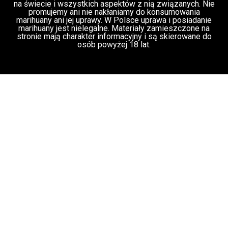
©Copyright 2016 - 2018 WEEDNEWS.PL - All Rights
Reserved. Wszelkie treści zamieszczone na tej stronie
internetowej (artykuły) podlegają ochronie prawnej na
podstawie przepisów ustawy z dnia 4 lutego 1994 r. o
prawie autorskim i prawach pokrewnych (tekst jednolity z
2006 r., Dz.U. nr 90, poz. 631 z późn. zm.). Bez zgody
właściciela portalu zabronione jest m.in. powielanie treści,
ich kopiowanie, przedruk, przechowywanie i
przetwarzanie z zastosowaniem jakichkolwiek środków
elektronicznych, zarówno w całości, jak i w części.
Zabronione jest dalsze rozpowszechnianie, o którym
mowa w art. 25 ust. 1 pkt b ustawy z dnia 4 lutego 1994 r.
o prawie autorskim i prawach pokrewnych. WEEDNEWS.pl
to portal poświęcony edukacji w zakresie kultury cannabis
na świecie i wszystkich aspektów z nią związanych. Nie
promujemy ani nie nakłaniamy do konsumowania
marihuany ani jej uprawy. W Polsce uprawa i posiadanie
marihuany jest nielegalne. Materiały zamieszczone na
stronie mają charakter informacyjny i są skierowane do
osób powyżej 18 lat.