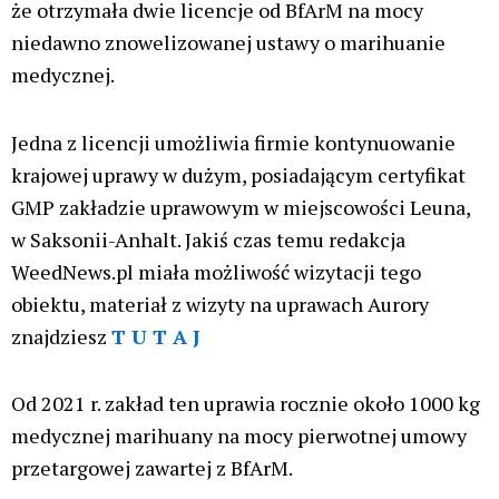
krajową produkcję medycznej marihuany.
Początkowa licencja Aphria RX była najbardziej
kompleksowa i pozwalała na uprawę trzech
szczepów marihuany medycznej zatwierdzonych
przez BfArM.
Dzięki uzyskaniu nowej licencji Aphria RX będzie
mogła uprawiać aż 31 zatwierdzonych szczepów i
spodziewa się pięciokrotnego zwiększenia
produkcji.
„Jesteśmy zachwyceni otrzymaniem tej licencji,
ponieważ zapewni nam ona większy dostęp do
najwyższej jakości medycznej marihuany produkowanej