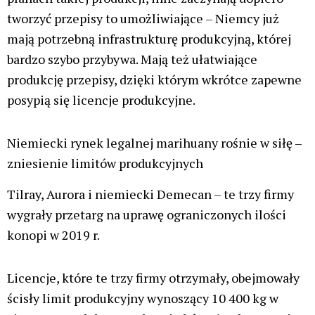
Aurora otrzymała też nową licencję na działalność
badawczo-rozwojową, która pozwala na testowanie w
tym samym ośrodku nawet siedmiu nowych odmian
medycznej marihuany.
Demecan
Niemiecka firma Demecan ogłosiła, że ​​również
otrzymała rozszerzone pozwolenie na produkcję
medycznej marihuany.
Biorąc pod uwagę, że ograniczenia dotyczące uprawy
poszczególnych szczepów znacznie się zwiększyły,
firma Demecan planuje „uprawiać kilka różnych
fenotypów” na rynek niemiecki.