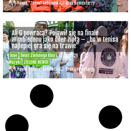
Paweł "Teone" Leśniański
Brak komentarzy
Branża konopna w Polsce dziś i jutro –
debata online już w tę sobotę o 11.00 –
udział jest bezpłatny
Konopne Podróże i Wydarzenia
Świat Prawa i
24 cze, 2026
legalizacji marihuany
Świat Zielonego
Biznesu
Świat Zielonych Wydarzeń i Eventów
ZIELONE NEWSY
Paweł "Teone" Leśniański
Brak komentarzy
Polska spółka Bliss Pharma wprowadza do
aptek dwie odmiany medycznej marihuany
– OG Kush i Strawberry OG