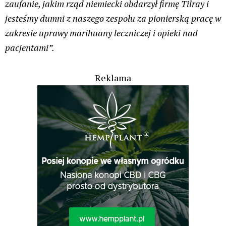
Zabezpieczone: Medyczna marihuana:
Indica, Sativa i Hybryda – co oznaczają i
jak działają
Świat Medycznej Marihuany
30 lip, 2026
Świat Palaczy
ZIELONE NEWSY
lek. Ewa Jastrzebska
Brak komentarzy
Tajlandia ma coraz większe problemy z
przemytem zioła, inne kraje naciskają na
zmiany przepisów
Konopne Podróże i Wydarzenia
29 lip, 2026
Kryminalne Zagadki Zielonego Świata
Świat Palaczy
ZIELONE NEWSY
Paweł "Teone" Leśniański
1