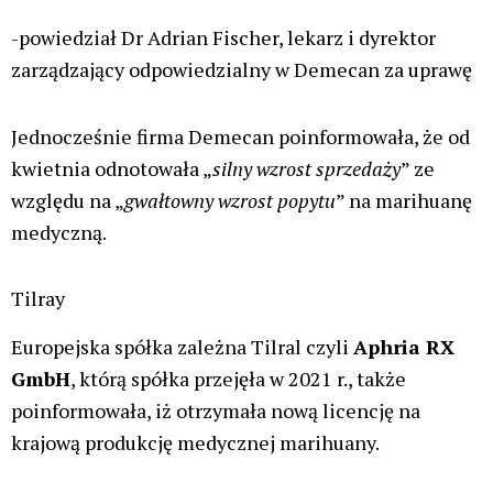
E-
mail*
Witryna
internetowa
Zapamiętaj moje dane w tej przeglądarce podczas
pisania kolejnych komentarzy.
Ta strona używa Akismet do redukcji spamu.
Dowiedz się,
w jaki sposób przetwarzane są dane Twoich komentarzy.