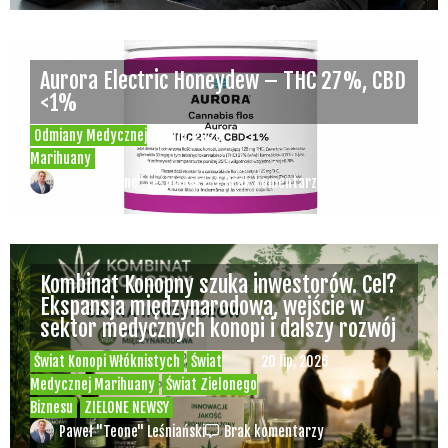
Rozmowa WeedNews – Produkcja
medycznej marihuany w Polsce – Konrad
Palka, prezes Panaceum Cannmed [VIDEO]
Świat Medycznej Marihuany
Świat
03 lip, 2026
Prawa i legalizacji marihuany
Świat
Zielonego Biznesu
ZIELONE NEWSY
Paweł "Teone" Leśniański
3 komentarzy
Służby udaremniły przemyt 1,2 tony
marihuany z Tajlandii do Polski [VIDEO]
Kryminalne Zagadki
03 lip, 2026
Zielonego Świata
ZIELONE
NEWSY
Paweł "Teone" Leśniański
Brak komentarzy