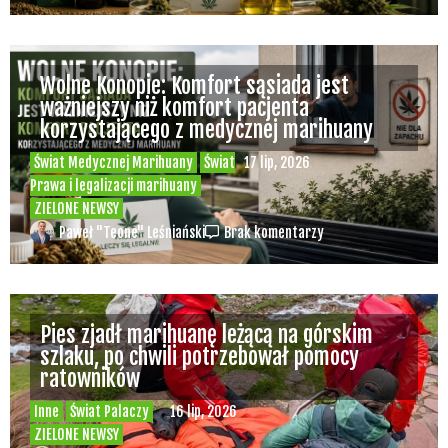
Mundial przeciwny marihuanie
jednocześnie promuje sprzedaż alkoholu na
meczach
Świat Palaczy
Świat Prawa i
26 cze, 2026
legalizacji marihuany
Świat Zielonego
Biznesu
ZIELONE NEWSY
Paweł "Teone" Leśniański
Brak komentarzy
Wiz Khalifa nie przyjedzie do Europy bo dwa
lata temu zapalił jointa na scenie i teraz
grozi mu więzienie
Świat Palaczy
Świat Zielonego
25 cze, 2026
Kina i Muzyki
ZIELONE NEWSY