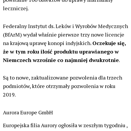
ponieważ niestety obecnie istnieje wiele wąskich gardeł
w opiece nad pacjentami”.
-powiedział Dr Adrian Fischer, lekarz i dyrektor
zarządzający odpowiedzialny w Demecan za uprawę
Jednocześnie firma Demecan poinformowała, że od
kwietnia odnotowała „
silny wzrost sprzedaży
” ze
względu na „
gwałtowny wzrost popytu
” na marihuanę
medyczną.
Tilray
Europejska spółka zależna Tilral czyli
Aphria RX
GmbH
, którą spółka przejęła w 2021 r., także
poinformowała, iż otrzymała nową licencję na