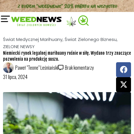
już nie tylko na niemiecki rynek ale także na
komercyjne rynki rekreacyjne.
„Oczekuje się, że więcej firm otrzyma pozwolenia na
uprawę w Niemczech, co z kolei wpłynie na
konkurencyjny rynek upraw krajowych i potencjalnie na
nowego międzynarodowego konkurenta eksportowego.”
-powiedział starszy analityk Prohibition Partners,
Alex Khourdaji, w rozmowie z portalem
Business of
Cannabis
Wszystko to sprawi zapewne, iż Niemcy staną się
wkrótce Europejskim potentatem produkcji
marihuany medycznej oraz rekreacyjnej.