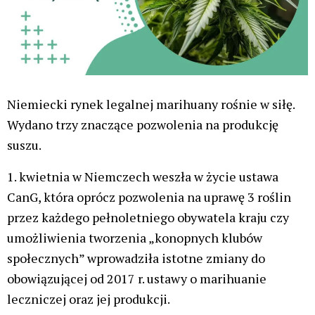
Sam rząd niemiecki spodziewa się, że w kraju
powstanie 100 obiektów do uprawy marihuany
leczniczej.
Federalny Instytut ds. Leków i Wyrobów Medycznych
(BfArM) wydał właśnie pierwsze trzy nowe licencje
na krajową uprawę konopi indyjskich.
Oczekuje się,
że w tym roku ilość produktu uprawianego w
Niemczech wzrośnie co najmniej dwukrotnie
.
Są to nowe, zaktualizowane pozwolenia dla trzech
podmiotów, które otrzymały pozwolenia w roku
2019.