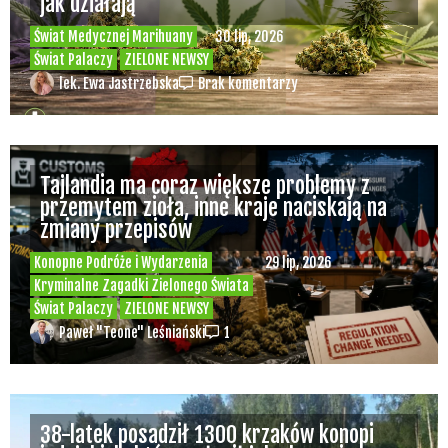
spółki
Świat Medycznej
14 lip, 2026
Marihuany
ZIELONE
NEWSY
Paweł "Teone" Leśniański
Brak komentarzy
Badania wykazały, że medyczna marihuana
łagodzi objawy „zespołu niespokojnych
nóg”
Badania
Odmiany Medycznej
13 lip, 2026
Marihuany
ZIELONE NEWSY
Paweł "Teone" Leśniański
Brak komentarzy
Recepty na medyczną marihuanę –