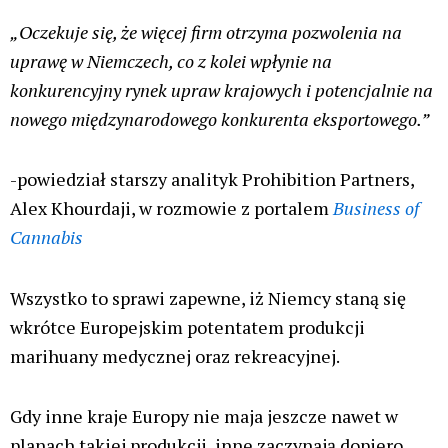
medycznej marihuany na mocy pierwotnej umowy
przetargowej zawartej z BfArM.
Teraz, gdy firma Aurora uzyskała nową licencję,
planuje wprowadzić na rynek „
dodatkowy,
zatwierdzony produkt i rozszerzyć swoją ofertę dla
szybko rosnącej bazy pacjentów w Niemczech”
.
Aurora poinformowała też, że chociaż teraz mogłaby
„
znacznie zwiększyć produkcję
”, póki co nie planuje
zwiększać produkcji w swoim zakładzie o
powierzchni 3600 metrów kwadratowych w Leunie.
Zamiast tego firma planuje testować nowe produkty,
zanim zacznie stopniowo zwiększać produkcję.