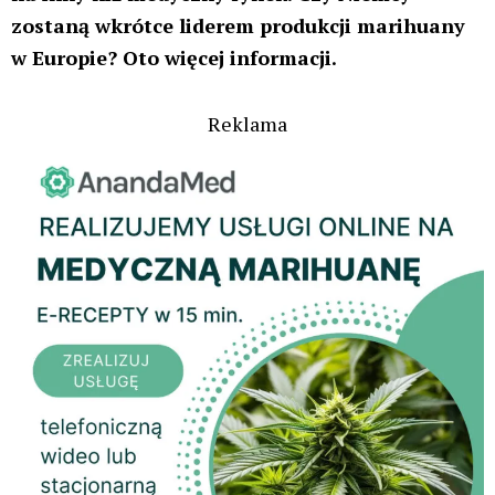
Licencje, które te trzy firmy otrzymały, obejmowały
ścisły limit produkcyjny wynoszący 10 400 kg w
ciągu czterech lat, co odpowiadało 2600 kg rocznie.
W trzecim kwartale 2023 r. wolumen krajowej
produkcji medycznej marihuany w Niemczech
wynosił około 650 kilogramów, podczas gdy
sprzedaż w aptekach osiągnęła 4895 kg.
Podczas gdy na niemieckim rynku marihuany
medycznej nadal dominują importy z innych krajów,
Rada Federalna zaapelowała o zniesienie tych
ograniczeń, „
aby odpowiednio powstrzymać
gwałtowny wzrost importu marihuany medycznej
na rzecz krajowej produkcji o odpowiedniej jakości
”.