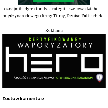
38-latek posadził 1300 krzaków konopi
indyjskich, które zgłosił jako konopie
włókniste. Niestety misterny plan się nie
powiódł
Kryminalne Zagadki
21 lip, 2026
Zielonego Świata
ZIELONE
NEWSY
Paweł "Teone" Leśniański
Brak komentarzy
Czy w sytuacji kryzysowej, np. ataku
padaczki, w pociągu PKP IC można użyć
medycznej marihuany korzystając z
waporyzatora?
Świat Medycznej Marihuany
Świat
21 lip, 2026
Prawa i legalizacji marihuany