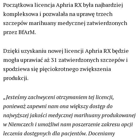
Aktualności
MMA: Polak wygrał walkę, po czym
wyciągnął jointa i go odpalił, tak
Bartłomiej Skowyra celebrował
zwycięstwo [VIDEO]
Konopne ciekawostki
Świat
31 lip, 2026
Palaczy
ZIELONE NEWSY
Paweł "Teone" Leśniański
1