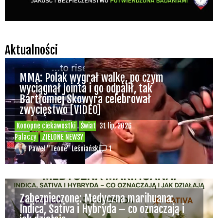
Inne
Świat Palaczy
16 lip, 2026
ZIELONE NEWSY
Paweł "Teone" Leśniański
Brak komentarzy
Ali G powraca? Pojawił się na finale
Wimbledonu jako diler zioła – „bo w tenisa
najlepiej gra się na trawie”
Inne
Świat Zielonego Kina i
15 lip, 2026
Muzyki
ZIELONE NEWSY
Paweł "Teone" Leśniański
Brak komentarzy
Czy w pociągach PKP IC można używać
medycznej marihuany? Mamy odpowiedź