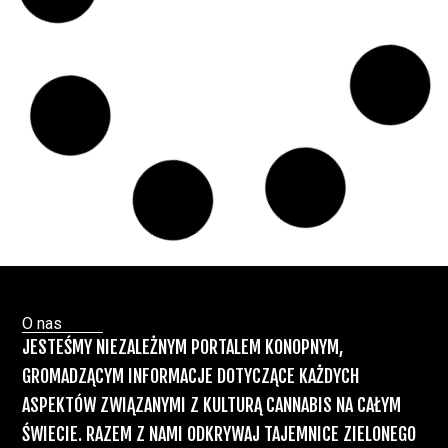
Świat Medycznej
24 cze, 2026
Marihuany
ZIELONE
NEWSY
Paweł "Teone" Leśniański
Brak komentarzy