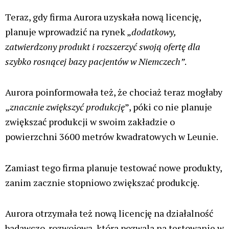
w Niemczech i umożliwi nam poszerzenie zakresu opcji
leczenia dostępnych dla pacjentów. Doceniamy
zaufanie, jakim rząd niemiecki obdarzył firmę Tilray i
jesteśmy dumni z naszego zespołu za pionierską pracę w
zakresie uprawy marihuany leczniczej i opieki nad
pacjentami”.
Reklama