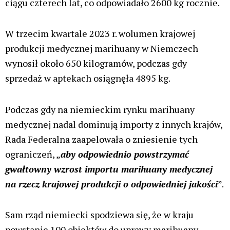
Dzięki nowemu pozwoleniu niemiecki Demecan
może teraz osiągając roczną wydajność na poziomie
około dwóch ton.
„Teraz możemy podwoić swoje zdolności produkcyjne i w
pełni wykorzystać istniejące możliwości produkcyjne”
-mówią przedstawiciele Demecan
„Jesteśmy dumni, że jesteśmy pierwszą niemiecką firmą,
która podjęła ten krok i nie możemy się doczekać, aby
wkrótce udostępnić nasze wysokiej jakości odmiany
konopi. Naszym celem jest dalsze zwiększenie produkcji,
a tym samym poprawa bezpieczeństwa dostaw,