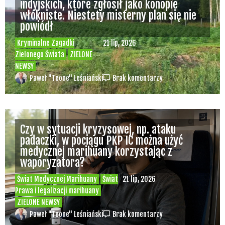
Ministerstwo Zdrowia zapowiada kolejne
zmiany
Świat Medycznej Marihuany
Świat
12 lip, 2026
Prawa i legalizacji marihuany
ZIELONE NEWSY
Paweł "Teone" Leśniański
3 komentarzy
Depenalizacji marihuany nie będzie – opinia
Biura Ekspertyz i Oceny Skutków Regulacji
nie pozostawia na projekcie suchej nitki, a
to nie jedyny problem
Świat Palaczy
Świat Prawa i
07 lip, 2026
legalizacji marihuany
ZIELONE
NEWSY
Paweł "Teone" Leśniański
10 komentarzy