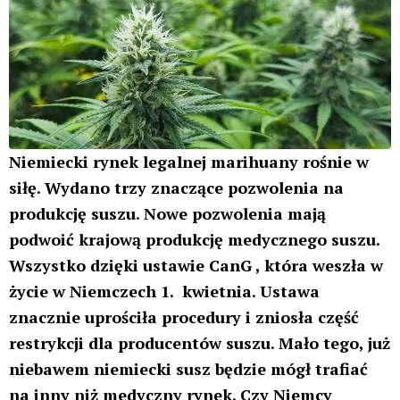
Gdy inne kraje Europy nie maja jeszcze nawet w
planach takiej produkcji, inne zaczynają dopiero
tworzyć przepisy to umożliwiające – Niemcy już
mają potrzebną infrastrukturę produkcyjną, której
bardzo szybo przybywa. Mają też ułatwiające
produkcję przepisy, dzięki którym wkrótce zapewne
posypią się licencje produkcyjne.
Niemiecki rynek legalnej marihuany rośnie w siłę –
zniesienie limitów produkcyjnych
Tilray, Aurora i niemiecki Demecan – te trzy firmy
wygrały przetarg na uprawę ograniczonych ilości
konopi w 2019 r.