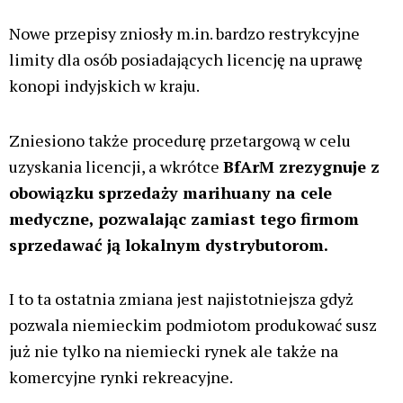
Aurora Europe GmbH
Europejska filia Aurory ogłosiła w zeszłym tygodniu ,
że otrzymała dwie licencje od BfArM na mocy
niedawno znowelizowanej ustawy o marihuanie
medycznej.
Jedna z licencji umożliwia firmie kontynuowanie
krajowej uprawy w dużym, posiadającym certyfikat
GMP zakładzie uprawowym w miejscowości Leuna,
w Saksonii-Anhalt. Jakiś czas temu redakcja
WeedNews.pl miała możliwość wizytacji tego
obiektu, materiał z wizyty na uprawach Aurory
znajdziesz
T U T A J
Od 2021 r. zakład ten uprawia rocznie około 1000 kg