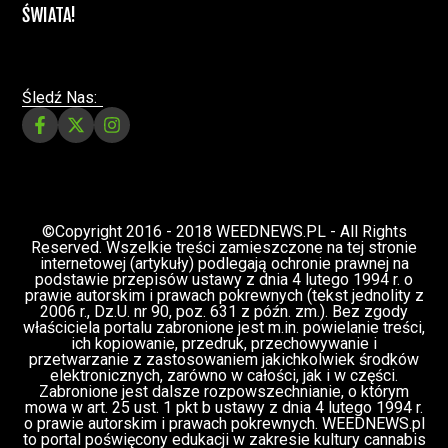
O nas
JESTEŚMY NIEZALEŻNYM PORTALEM KONOPNYM,
GROMADZĄCYM INFORMACJE DOTYCZĄCE KAŻDYCH
ASPEKTÓW ZWIĄZANYMI Z KULTURĄ CANNABIS NA CAŁYM
ŚWIECIE. RAZEM Z NAMI ODKRYWAJ TAJEMNICE ZIELONEGO
ŚWIATA!
Śledź Nas: