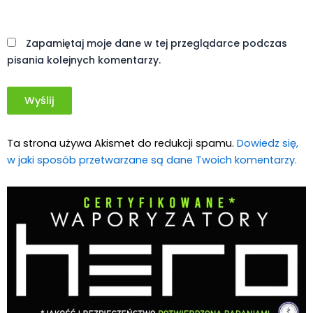
Medycznej Marihuany
Świat Zielonego
Biznesu
ZIELONE NEWSY
Paweł "Teone" Leśniański
Brak komentarzy
Wolne Konopie: Komfort sąsiada jest
ważniejszy niż komfort pacjenta
korzystającego z medycznej marihuany
Świat Medycznej Marihuany
Świat
17 lip, 2026
Prawa i legalizacji marihuany
ZIELONE NEWSY
Paweł "Teone" Leśniański
Brak komentarzy
Pies zjadł marihuanę leżącą na górskim
szlaku, po chwili potrzebował pomocy
ratowników