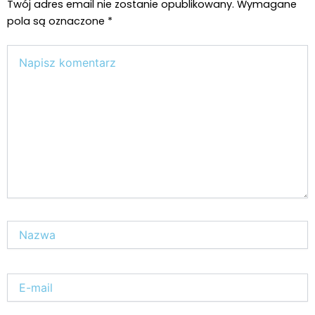
ZIELONE NEWSY
Paweł "Teone" Leśniański
Brak komentarzy
Aurora Electric Honeydew – THC 27%, CBD
<1%
Odmiany Medycznej
20 lip, 2026
Marihuany
Paweł "Teone" Leśniański
Brak komentarzy
Kombinat Konopny szuka inwestorów. Cel?
Ekspansja międzynarodowa, wejście w
sektor medycznych konopi i dalszy rozwój
Świat Konopi Włóknistych
Świat
20 lip, 2026