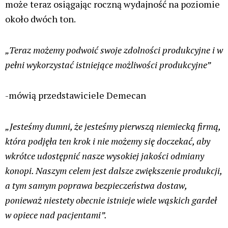
Zostaw komentarz
Twój adres email nie zostanie opublikowany.
Wymagane
pola są oznaczone
*
Wpisz
tutaj..
Nazwa*