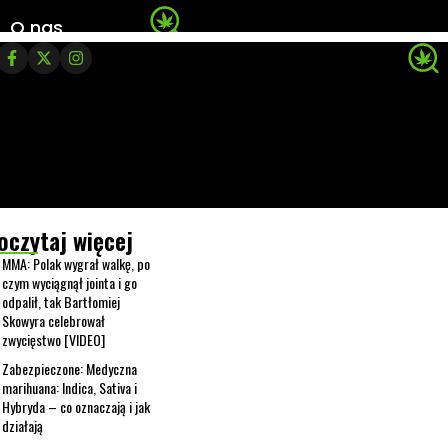
O nas
oczytaj więcej
MMA: Polak wygrał walkę, po
czym wyciągnął jointa i go
odpalił, tak Bartłomiej
Skowyra celebrował
zwycięstwo [VIDEO]
Zabezpieczone: Medyczna
marihuana: Indica, Sativa i
Hybryda – co oznaczają i jak
działają