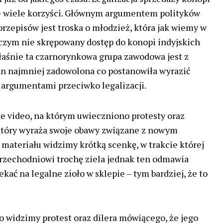
ie wiele korzyści. Głównym argumentem polityków
rzepisów jest troska o młodzież, która jak wiemy w
czym nie skrępowany dostęp do konopi indyjskich
właśnie ta czarnorynkowa grupa zawodowa jest z
 najmniej zadowolona co postanowiła wyrazić
 argumentami przeciwko legalizacji.
kie video, na którym uwieczniono protesty oraz
który wyraża swoje obawy związane z nowym
materiału widzimy krótką scenkę, w trakcie której
przechodniowi trochę ziela jednak ten odmawia
kać na legalne zioło w sklepie – tym bardziej, że to
eo widzimy protest oraz dilera mówiącego, że jego