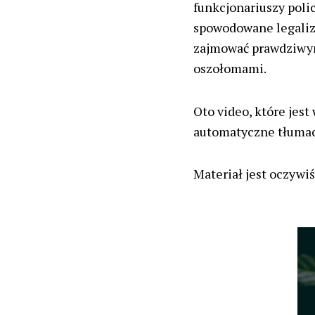
funkcjonariuszy poli
spowodowane legaliza
zajmować prawdziwym
oszołomami.
Oto video, które jes
automatyczne tłumac
Materiał jest oczywiś