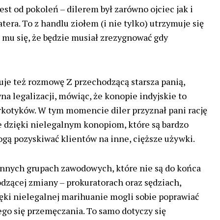
st od pokoleń – dilerem był zarówno ojciec jak i
era. To z handlu ziołem (i nie tylko) utrzymuje się
a mu się, że będzie musiał zrezygnować gdy
uje też rozmowę Z przechodzącą starsza panią,
wna legalizacji, mówiąc, że konopie indyjskie to
rkotyków. W tym momencie diler przyznał pani rację
ie dzięki nielegalnym konopiom, które są bardzo
ogą pozyskiwać klientów na inne, cięższe używki.
innych grupach zawodowych, które nie są do końca
zącej zmiany – prokuratorach oraz sędziach,
zięki nielegalnej marihuanie mogli sobie poprawiać
ego się przemęczania. To samo dotyczy się