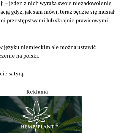
cji – jeden z nich wyraża swoje niezadowolenie
cją gdyż, jak sam mówi, teraz będzie się musiał
i przestępstwami lub skrajnie prawicowymi
t w języku niemieckim ale można ustawić
zenie na polski.
cie satyrą.
Reklama