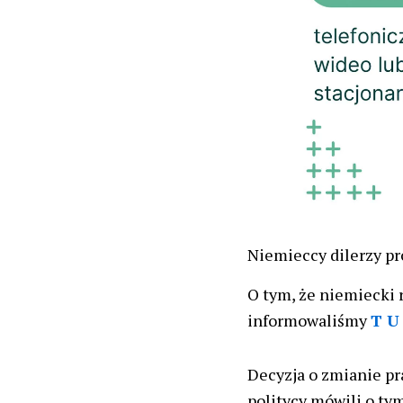
Niemieccy dilerzy pr
O tym, że niemiecki 
informowaliśmy
T U 
Decyzja o zmianie pr
politycy mówili o tym