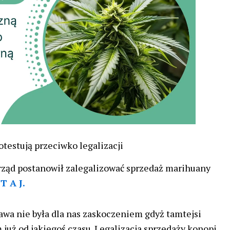
otestują przeciwko legalizacji
rząd postanowił zalegalizować sprzedaż marihuany
T A J.
awa nie była dla nas zaskoczeniem gdyż tamtejsi
 już od jakiegoś czasu. Legalizacja sprzedaży konopi