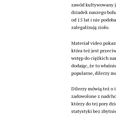
zawód kultywowany je
dziadek naszego bohat
od 15 lat i nie podob
zalegalizują zioło.
Materiał video pokaz
która też jest przeci
wstęp do ciężkich na
dodając, że to właśn
popularne, dilerzy m
Dilerzy mówią też o 
zadowolone z nadchod
którzy do tej pory d
statystyki bez zbytni