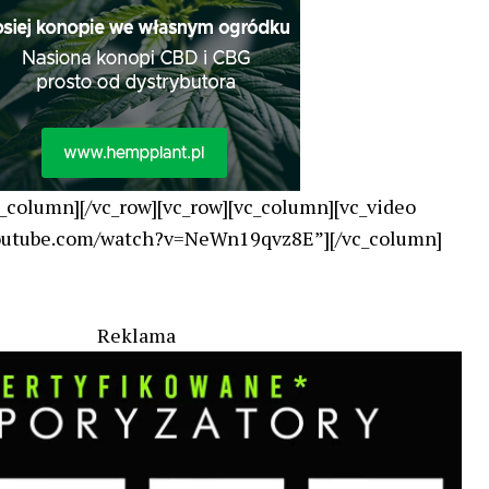
c_column][/vc_row][vc_row][vc_column][vc_video
youtube.com/watch?v=NeWn19qvz8E”][/vc_column]
Reklama