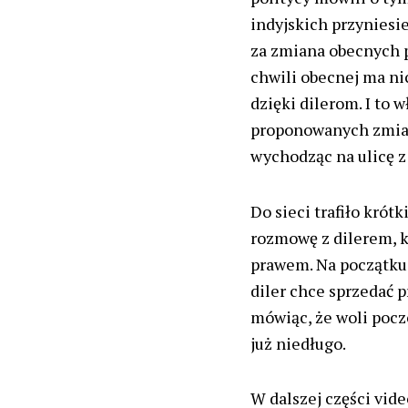
indyjskich przynies
za zmiana obecnych p
chwili obecnej ma ni
dzięki dilerom. I to 
proponowanych zmian
wychodząc na ulicę z
Do sieci trafiło krót
rozmowę z dilerem, 
prawem. Na początku 
diler chce sprzedać 
mówiąc, że woli pocze
już niedługo.
W dalszej części vid