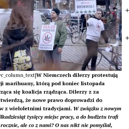
k
e
r
vc_column_text]
W Niemczech dilerzy protestują
ji marihuany, którą pod koniec listopada
ąca się koalicja rządząca. Dilerzy z za
 twierdzą, że nowe prawo doprowadzi do
w z wieloletnimi tradycjami.
W związku z nowym
adziesiąt tysięcy miejsc pracy, a do budżetu trafi
rocznie, ale co z nami? O nas nikt nie pomyślał,