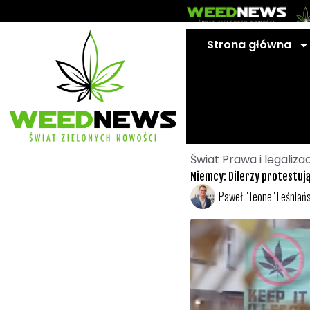
Przejdź
do
treści
Strona główna
Świat Prawa i legaliza
Niemcy: Dilerzy protestują
Paweł "Teone" Leśniańs