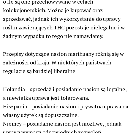
jest
nasionamari.pl
.
Sklep oferuje szeroki wybór
nasion marihuany od znanych producentów. Klienci
mogą zapoznać się z dokładnymi opisami odmian,
informacjami dotyczącymi poziomu THC i CBD,
czasu kwitnienia oraz wymagań uprawowych.
Dodatkowym atutem jest dyskretna wysyłka oraz
bezpieczne metody płatności, co sprawia, że zakupy
są wygodne i bezpieczne.
Reklama