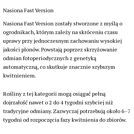
procesu uprawowego, jak i końcowy efekt w postaci
jakości oraz ilości plonów.
Ostatnio popularne
MMA: Polak wygrał walkę, po czym wyciągnął jointa i go
odpalił, tak Bartłomiej Skowyra celebrował zwycięstwo
[VIDEO]
Kraków: Właściciel marki 4EASE zatrzymany za 800 kg
suszu konopi zawierających znacznie więcej THC niż 0,2%
Aurora Electric Honeydew 27% i 29% – wyjaśniamy skąd
podwójna rejestracja i co to oznacza dla pacjentów
Tajlandia ma coraz większe problemy z przemytem zioła,
inne kraje naciskają na zmiany przepisów
Stonerchef – edukacja czy szkodliwe treści?