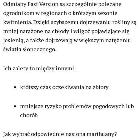
Duże znaczenie ma również sposób prowadzenia
uprawy. W chłodniejszych regionach dobrze
sprawdzają się odmiany Fast Version, które szybciej
dojrzewają i są bardziej odporne na zmienne
warunki atmosferyczne. W cieplejszym klimacie
można pozwolić sobie na odmiany o dłuższym
okresie kwitnienia.
W przypadku uprawy indoor istotne są także takie
czynniki jak wysokość rośliny czy jej zdolność
adaptacji do ograniczonej przestrzeni.
W opisach odmian podawanych przez producentów
można znaleźć wiele przydatnych informacji, takich
jak: