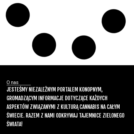
Służby udaremniły przemyt 1,2 tony
marihuany z Tajlandii do Polski [VIDEO]
Kryminalne Zagadki
03 lip, 2026
Zielonego Świata
ZIELONE
NEWSY
Paweł "Teone" Leśniański
Brak komentarzy
Mundial przeciwny marihuanie
jednocześnie promuje sprzedaż alkoholu na
meczach
Świat Palaczy
Świat Prawa i
26 cze, 2026
legalizacji marihuany
Świat Zielonego