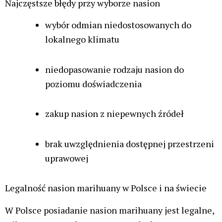
zmniejsza ryzyko związane z niską jakością
produktu oraz problemami prawnymi. Renomowane
sklepy oferują szczegółowe opisy odmian i
gwarancję kiełkowania.
Gdzie kupić nasiona marihuany?
Zakupy w sklepach internetowych zapewniają
znacznie większy wybór odmian, często w
atrakcyjniejszych cenach. Dodatkowo można
zapoznać się ze szczegółowymi opisami produktów
oraz opiniami innych klientów. Sklepy stacjonarne z
kolei umożliwiają bezpośredni kontakt ze
sprzedawcą i uzyskanie fachowej porady.
Jednym z polecanych sklepów internetowych