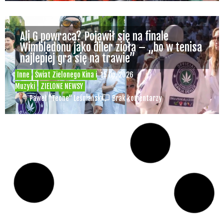
Depenalizacji marihuany nie będzie – opinia
Biura Ekspertyz i Oceny Skutków Regulacji
nie pozostawia na projekcie suchej nitki, a
to nie jedyny problem
Świat Palaczy
Świat Prawa i
07 lip, 2026
legalizacji marihuany
ZIELONE
NEWSY
Paweł "Teone" Leśniański
10 komentarzy
Rozmowa WeedNews – Produkcja
medycznej marihuany w Polsce – Konrad
Palka, prezes Panaceum Cannmed [VIDEO]
Świat Medycznej Marihuany
Świat
03 lip, 2026
Prawa i legalizacji marihuany
Świat
Zielonego Biznesu
ZIELONE NEWSY
Paweł "Teone" Leśniański
3 komentarzy