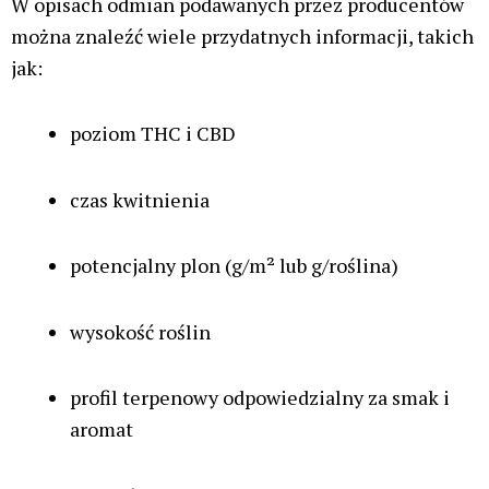
żadnym wypadku to tego nie namawiamy.
Przepisy dotyczące nasion marihuany różnią się w
zależności od kraju. W niektórych państwach
regulacje są bardziej liberalne.
Holandia – sprzedaż i posiadanie nasion są legalne,
a niewielka uprawa jest tolerowana.
Hiszpania – posiadanie nasion i prywatna uprawa na
własny użytek są dopuszczalne.
Niemcy – posiadanie nasion jest możliwe, jednak
uprawa wymaga odpowiednich zezwoleń.
Czechy – dopuszczalna jest uprawa do pięciu roślin
na własny użytek.
Kupowanie nasion od sprawdzonych sprzedawców