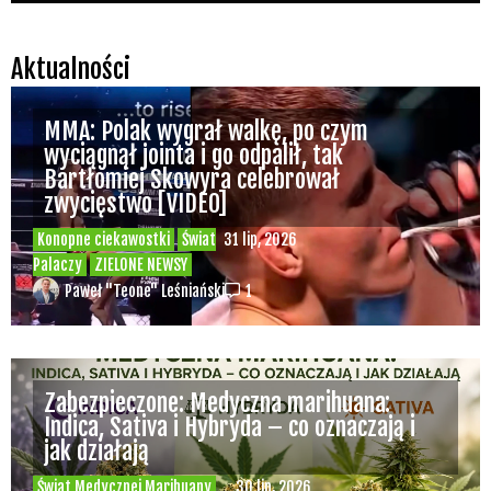
Paweł "Teone" Leśniański
Brak komentarzy
Czy w sytuacji kryzysowej, np. ataku
padaczki, w pociągu PKP IC można użyć
medycznej marihuany korzystając z
waporyzatora?
Świat Medycznej Marihuany
Świat
21 lip, 2026
Prawa i legalizacji marihuany
ZIELONE NEWSY
Paweł "Teone" Leśniański
Brak komentarzy
Aurora Electric Honeydew – THC 27%, CBD
<1%