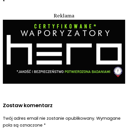
Ta strona używa Akismet do redukcji spamu.
Dowiedz się,
w jaki sposób przetwarzane są dane Twoich komentarzy.
Aktualności