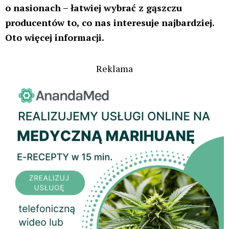
nasiona są zwykle twarde i mają ciemnobrązowy lub
szarawy kolor z marmurkowym wzorem.
Zarodek – najważniejsza część nasiona, z której
rozwija się przyszła roślina.
Kolor nasiona – im ciemniejsze nasiono, tym
zazwyczaj bardziej dojrzałe i zdrowsze. Jasne lub
zielonkawe nasiona mogą być niedojrzałe i mieć
gorszą zdolność kiełkowania.
Twardość – zdrowe nasiona są twarde i odporne na
nacisk. Miękkie mogą być uszkodzone lub martwe.
Wzór na łupinie – charakterystyczne marmurkowe