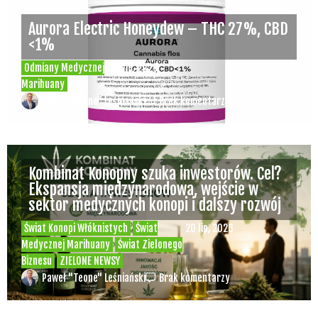
Wimbledonu jako diler zioła – „bo w tenisa
najlepiej gra się na trawie”
Inne
Świat Zielonego Kina i
15 lip, 2026
Muzyki
ZIELONE NEWSY
Paweł "Teone" Leśniański
Brak komentarzy
Czy w pociągach PKP IC można używać
medycznej marihuany? Mamy odpowiedź
spółki
Świat Medycznej
14 lip, 2026
Marihuany
ZIELONE
NEWSY
Paweł "Teone" Leśniański
Brak komentarzy