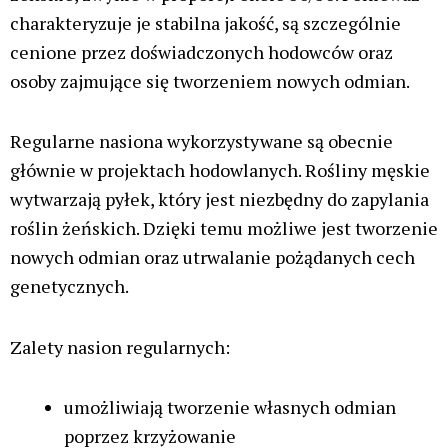
specjalne techniki hodowlane, polegające m.in. na
opryskami środkami zawierającymi srebro
koloidalne. Żeńskie rośliny to właśnie te, które
wytwarzają kwiaty, a nie nasiona.
Duża popularność nasion feminizowanych wynika
przede wszystkim z wygody uprawy. Ponieważ
rośliny żeńskie wytwarzają kwiaty bogate w THC i
inne kannabinoidy, ogrodnik nie musi martwić się o
usuwanie roślin męskich ani o przypadkowe
zapylenie.
Korzyści dla ogrodnika:
niemal pewność uzyskania wyłącznie roślin