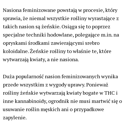
Charakterystyczną cechą odmian automatycznych
jest z góry określony cykl życia. Niektóre z nich
potrzebują jedynie około 8–10 tygodni od momentu
kiełkowania do zbiorów.
Na temat nasion autokwitnących panuje wiele
mitów takich jak to, że są odpowiednie dla osób
początkujących, że są dyskretnie małe oraz bardzo
szybko dają plon, a ogrodnik nie musi mieć żadnej
wiedzy o uprawie – tylko, że to wszystko nie prawda,
a szerzej temat nasion autoflowering i mitów na ich
temat opisaliśmy
T U T A J
Nasiona Fast Version
Nasiona Fast Version zostały stworzone z myślą o