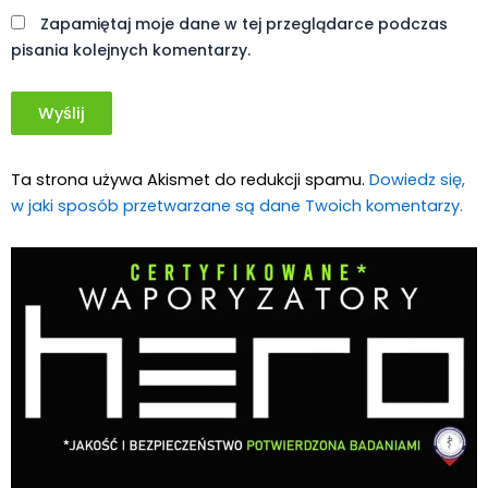
Tajlandia ma coraz większe problemy z
przemytem zioła, inne kraje naciskają na
zmiany przepisów
Konopne Podróże i Wydarzenia
29 lip, 2026
Kryminalne Zagadki Zielonego Świata
Świat Palaczy
ZIELONE NEWSY
Paweł "Teone" Leśniański
1
38-latek posadził 1300 krzaków konopi
indyjskich, które zgłosił jako konopie
włókniste. Niestety misterny plan się nie
powiódł
Kryminalne Zagadki
21 lip, 2026
Zielonego Świata
ZIELONE
NEWSY