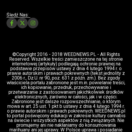
Biznesu
ZIELONE NEWSY
Paweł "Teone" Leśniański
Brak komentarzy
Wiz Khalifa nie przyjedzie do Europy bo dwa
lata temu zapalił jointa na scenie i teraz
grozi mu więzienie
Świat Palaczy
Świat Zielonego
25 cze, 2026
Kina i Muzyki
ZIELONE NEWSY
Paweł "Teone" Leśniański
Brak komentarzy
Branża konopna w Polsce dziś i jutro –
debata online już w tę sobotę o 11.00 –
udział jest bezpłatny
Konopne Podróże i Wydarzenia
Świat Prawa i
24 cze, 2026