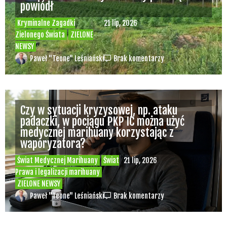
Świat Medycznej Marihuany
Świat
17 lip, 2026
Prawa i legalizacji marihuany
ZIELONE NEWSY
Paweł "Teone" Leśniański
Brak komentarzy
Pies zjadł marihuanę leżącą na górskim
szlaku, po chwili potrzebował pomocy
ratowników
Inne
Świat Palaczy
16 lip, 2026
ZIELONE NEWSY
Paweł "Teone" Leśniański
Brak komentarzy
Ali G powraca? Pojawił się na finale