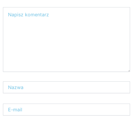
MMA: Polak wygrał walkę, po czym
wyciągnął jointa i go odpalił, tak
Bartłomiej Skowyra celebrował
zwycięstwo [VIDEO]
Konopne ciekawostki
Świat
31 lip, 2026
Palaczy
ZIELONE NEWSY
Paweł "Teone" Leśniański
1
Zabezpieczone: Medyczna marihuana:
Indica, Sativa i Hybryda – co oznaczają i
jak działają
Świat Medycznej Marihuany
30 lip, 2026
Świat Palaczy
ZIELONE NEWSY
lek. Ewa Jastrzebska
Brak komentarzy