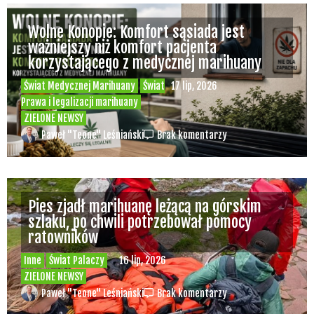
Badania wykazały, że medyczna marihuana
łagodzi objawy „zespołu niespokojnych
nóg”
Badania
Odmiany Medycznej
13 lip, 2026
Marihuany
ZIELONE NEWSY
Paweł "Teone" Leśniański
Brak komentarzy
Recepty na medyczną marihuanę –
Ministerstwo Zdrowia zapowiada kolejne
zmiany
Świat Medycznej Marihuany
Świat
12 lip, 2026
Prawa i legalizacji marihuany
ZIELONE NEWSY
Paweł "Teone" Leśniański
3 komentarzy