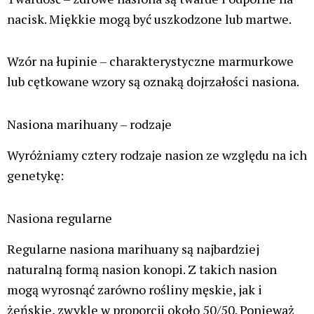
wysoka stabilność genetyczna roślin
Wady nasion regularnych:
konieczność identyfikacji i usuwania roślin
męskich, jeśli celem jest uzyskanie kwiatów
większe wymagania dotyczące wiedzy i
doświadczenia ogrodnika
Nasiona feminizowane
Nasiona feminizowane powstają w procesie, który
sprawia, że niemal wszystkie rośliny wyrastające z
takich nasion są żeńskie. Osiąga się to poprzez