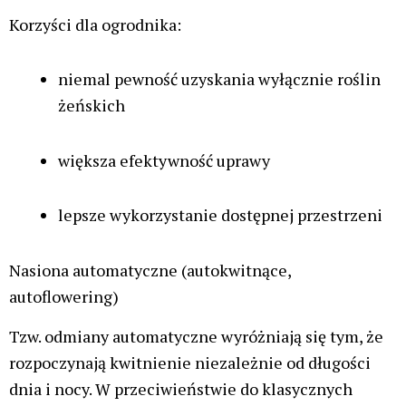
ogrodnikach, którym zależy na skróceniu czasu
uprawy przy jednoczesnym zachowaniu wysokiej
jakości plonów. Powstają poprzez skrzyżowanie
odmian fotoperiodycznych z genetyką
automatyczną, co skutkuje znacznie szybszym
kwitnieniem.
Rośliny z tej kategorii mogą osiągać pełną
dojrzałość nawet o 2 do 4 tygodni szybciej niż
tradycyjne odmiany. Zazwyczaj potrzebują około 6–7
tygodni od rozpoczęcia fazy kwitnienia do zbiorów.
Odmiany Fast Version są szczególnie polecane
ogrodnikom w regionach o krótszym sezonie
kwitnienia. Dzięki szybszemu dojrzewaniu rośliny są