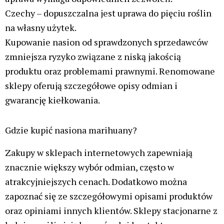
Przypominamy, że w Polsce uprawa konopi
innych niż włókniste jest prawnie zabroniona i
zagrożona karą więzienia. Tekst jest kierowany
do polskojęzyczych obywateli krajów gdzie
uprawa konopi indyjskich jest zgodna z
prawem.
Reklama