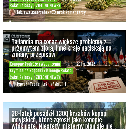
Odmiany Medycznej
20 lip, 2026
Marihuany
Paweł "Teone" Leśniański
Brak komentarzy
Kombinat Konopny szuka inwestorów. Cel?
Ekspansja międzynarodowa, wejście w
sektor medycznych konopi i dalszy rozwój
Świat Konopi Włóknistych
Świat
20 lip, 2026
Medycznej Marihuany
Świat Zielonego
Biznesu
ZIELONE NEWSY
Paweł "Teone" Leśniański
Brak komentarzy
Wolne Konopie: Komfort sąsiada jest
ważniejszy niż komfort pacjenta
korzystającego z medycznej marihuany