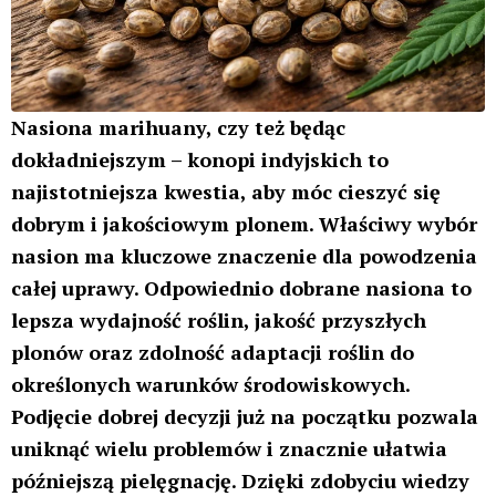
Nasiona marihuany – podstawowe informacje
Nasiona stanowią zawsze pierwszy element uprawy,
to od kiełkowania nasion zaczyna się cała zabawa w
ogrodzie i to ich jakość ma decydujący wpływ na
powodzenie uprawy. Warto podkreślić, że same
nasiona nie zawierają substancji psychoaktywnych,
dlatego w wielu krajach ich posiadanie jest legalne.
Każde nasiono marihuany posiada kilka
charakterystycznych elementów:
Łupina nasienna – twarda zewnętrzna warstwa
chroniąca zarodek przed uszkodzeniami. Dobre