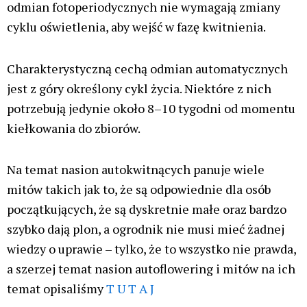
mniej narażone na chłody i wilgoć pojawiające się
jesienią, a także dojrzewają w większym natężeniu
światła słonecznego.
Ich zalety to między innymi:
krótszy czas oczekiwania na zbiory
mniejsze ryzyko problemów pogodowych lub
chorób
Jak wybrać odpowiednie nasiona marihuany?
Dobór właściwych nasion to jeden z najważniejszych
etapów planowania uprawy, a często najważniejszy.
Od tej decyzji zależy zarówno przebieg całego