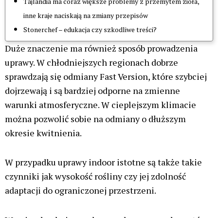
niedopasowanie rodzaju nasion do
poziomu doświadczenia
zakup nasion z niepewnych źródeł
brak uwzględnienia dostępnej przestrzeni
uprawowej
Legalność nasion marihuany w Polsce i na świecie
W Polsce posiadanie nasion marihuany jest legalne,
o ile są one przechowywane w celach
kolekcjonerskich. Można je kupować oraz
sprzedawać, jednak ich wykorzystanie do uprawy
roślin zawierających THC pozostaje nielegalne i w