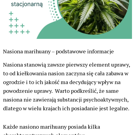
lub cętkowane wzory są oznaką dojrzałości nasiona.
Nasiona marihuany – rodzaje
Wyróżniamy cztery rodzaje nasion ze względu na ich
genetykę:
Nasiona regularne
Regularne nasiona marihuany są najbardziej
naturalną formą nasion konopi. Z takich nasion
mogą wyrosnąć zarówno rośliny męskie, jak i
żeńskie, zwykle w proporcji około 50/50. Ponieważ
charakteryzuje je stabilna jakość, są szczególnie
cenione przez doświadczonych hodowców oraz
osoby zajmujące się tworzeniem nowych odmian.