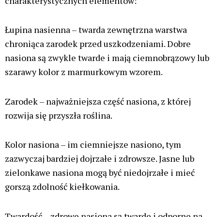
Regularne nasiona wykorzystywane są obecnie
głównie w projektach hodowlanych. Rośliny męskie
wytwarzają pyłek, który jest niezbędny do zapylania
roślin żeńskich. Dzięki temu możliwe jest tworzenie
nowych odmian oraz utrwalanie pożądanych cech
genetycznych.
Zalety nasion regularnych:
umożliwiają tworzenie własnych odmian
poprzez krzyżowanie
brak ingerencji w naturalny cykl rośliny (brak
feminizacji)