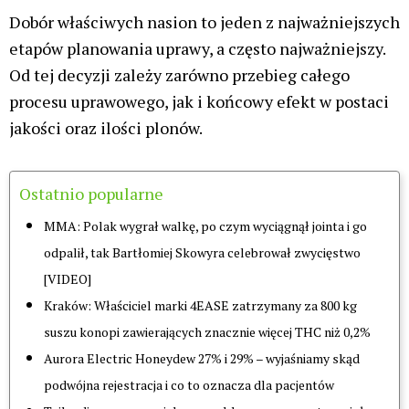
poziom THC i CBD
czas kwitnienia
potencjalny plon (g/m² lub g/roślina)
wysokość roślin
profil terpenowy odpowiedzialny za smak i
aromat
Najczęstsze błędy przy wyborze nasion
wybór odmian niedostosowanych do
lokalnego klimatu