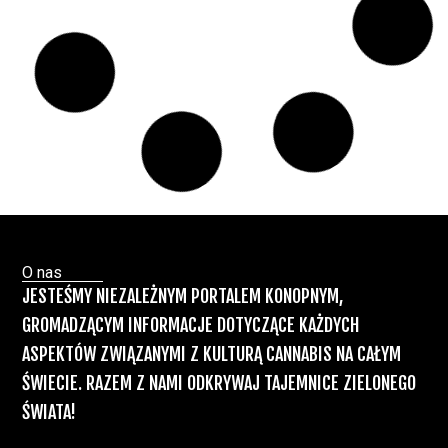
Badania wykazały, że medyczna marihuana
łagodzi objawy „zespołu niespokojnych
nóg”
Badania
Odmiany Medycznej
13 lip, 2026
Marihuany
ZIELONE NEWSY
Paweł "Teone" Leśniański
Brak komentarzy
Recepty na medyczną marihuanę –
Ministerstwo Zdrowia zapowiada kolejne
zmiany
Świat Medycznej Marihuany
Świat
12 lip, 2026
Prawa i legalizacji marihuany
ZIELONE NEWSY
Paweł "Teone" Leśniański
3 komentarzy