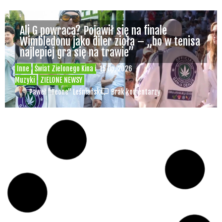
Ali G powraca? Pojawił się na finale
Wimbledonu jako diler zioła – „bo w tenisa
najlepiej gra się na trawie”
Inne
Świat Zielonego Kina i
15 lip, 2026
Muzyki
ZIELONE NEWSY
Paweł "Teone" Leśniański
Brak komentarzy
Czy w pociągach PKP IC można używać
medycznej marihuany? Mamy odpowiedź
spółki
Świat Medycznej
14 lip, 2026
Marihuany
ZIELONE NEWSY
Paweł "Teone" Leśniański
Brak komentarzy