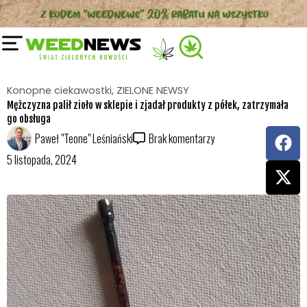
Przejdź
do
treści
Konopne ciekawostki
,
ZIELONE NEWSY
Mężczyzna palił zioło w sklepie i zjadał produkty z półek, zatrzymała
go obsługa
F
X
Paweł "Teone" Leśniański
Brak komentarzy
a
-
5 listopada, 2024
c
t
e
w
b
i
o
t
o
t
k
e
r