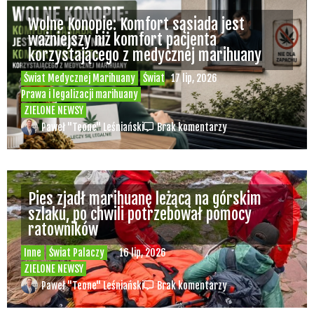
Wolne Konopie: Komfort sąsiada jest
ważniejszy niż komfort pacjenta
korzystającego z medycznej marihuany
Świat Medycznej Marihuany
Świat
17 lip, 2026
Prawa i legalizacji marihuany
ZIELONE NEWSY
Paweł "Teone" Leśniański
Brak komentarzy
Pies zjadł marihuanę leżącą na górskim
szlaku, po chwili potrzebował pomocy
ratowników
Inne
Świat Palaczy
16 lip, 2026
ZIELONE NEWSY
Paweł "Teone" Leśniański
Brak komentarzy