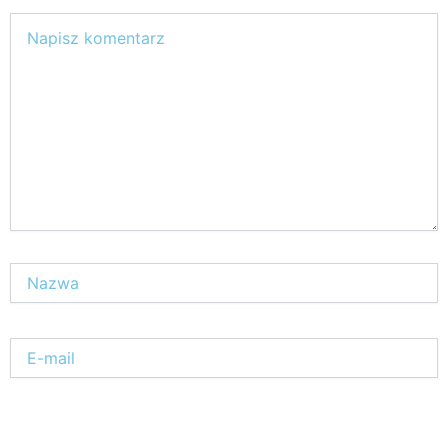
Wpisz
tutaj..
Nazwa*
E-
mail*
Witryna
internetowa