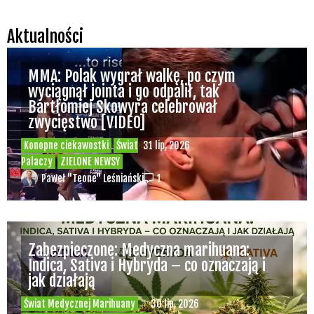
Aktualności
MMA: Polak wygrał walkę, po czym
wyciągnął jointa i go odpalił, tak
Bartłomiej Skowyra celebrował
zwycięstwo [VIDEO]
Konopne ciekawostki
Świat
31 lip, 2026
Palaczy
ZIELONE NEWSY
Paweł "Teone" Leśniański
1
Zabezpieczone: Medyczna marihuana:
Indica, Sativa i Hybryda – co oznaczają i
jak działają
Świat Medycznej Marihuany
30 lip, 2026