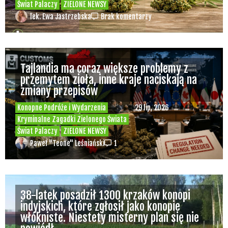
Świat Palaczy
ZIELONE NEWSY
lek. Ewa Jastrzebska
Brak komentarzy
Tajlandia ma coraz większe problemy z
przemytem zioła, inne kraje naciskają na
zmiany przepisów
Konopne Podróże i Wydarzenia
29 lip, 2026
Kryminalne Zagadki Zielonego Świata
Świat Palaczy
ZIELONE NEWSY
Paweł "Teone" Leśniański
1
38-latek posadził 1300 krzaków konopi
indyjskich, które zgłosił jako konopie
włókniste. Niestety misterny plan się nie