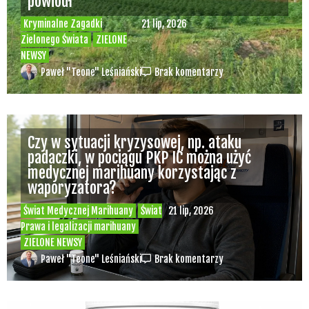
powiódł
Kryminalne Zagadki
21 lip, 2026
Zielonego Świata
ZIELONE
NEWSY
Paweł "Teone" Leśniański
Brak komentarzy
Czy w sytuacji kryzysowej, np. ataku
padaczki, w pociągu PKP IC można użyć
medycznej marihuany korzystając z
waporyzatora?
Świat Medycznej Marihuany
Świat
21 lip, 2026
Prawa i legalizacji marihuany
ZIELONE NEWSY
Paweł "Teone" Leśniański
Brak komentarzy