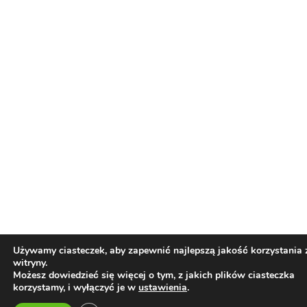
udział jest bezpłatny
Konopne Podróże i Wydarzenia
Świat Prawa i
24 cze, 2026
legalizacji marihuany
Świat Zielonego
Biznesu
Świat Zielonych Wydarzeń i Eventów
ZIELONE NEWSY
Paweł "Teone" Leśniański
Brak komentarzy
Polska spółka Bliss Pharma wprowadza do
aptek dwie odmiany medycznej marihuany
– OG Kush i Strawberry OG
Świat Medycznej
24 cze, 2026
Marihuany
ZIELONE NEWSY
Paweł "Teone" Leśniański
Brak komentarzy