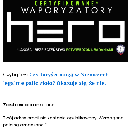
Czytaj też:
Czy turyści mogą w Niemczech
legalnie palić zioło? Okazuje się, że nie.
Zostaw komentarz
Twój adres email nie zostanie opublikowany.
Wymagane
pola są oznaczone
*