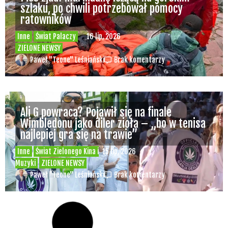
szlaku, po chwili potrzebował pomocy
ratowników
Inne
Świat Palaczy
16 lip, 2026
ZIELONE NEWSY
Paweł "Teone" Leśniański
Brak komentarzy
Ali G powraca? Pojawił się na finale
Wimbledonu jako diler zioła – „bo w tenisa
najlepiej gra się na trawie”
Inne
Świat Zielonego Kina i
15 lip, 2026
Muzyki
ZIELONE NEWSY
Paweł "Teone" Leśniański
Brak komentarzy
Czy w pociągach PKP IC można używać