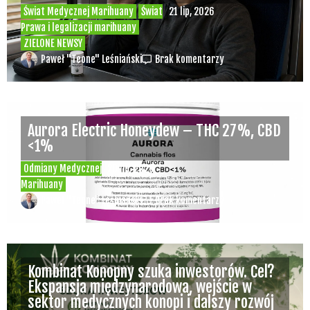
Świat Medycznej Marihuany
Świat
21 lip, 2026
Prawa i legalizacji marihuany
ZIELONE NEWSY
Paweł "Teone" Leśniański
Brak komentarzy
Aurora Electric Honeydew – THC 27%, CBD
<1%
Odmiany Medycznej
20 lip, 2026
Marihuany
Paweł "Teone" Leśniański
Brak komentarzy
Kombinat Konopny szuka inwestorów. Cel?
Ekspansja międzynarodowa, wejście w
sektor medycznych konopi i dalszy rozwój