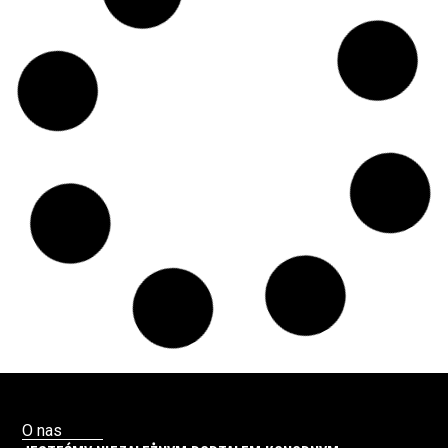
medycznej marihuany? Mamy odpowiedź
spółki
Świat Medycznej
14 lip, 2026
Marihuany
ZIELONE NEWSY
Paweł "Teone" Leśniański
Brak komentarzy
Badania wykazały, że medyczna marihuana
łagodzi objawy „zespołu niespokojnych
nóg”
Badania
Odmiany Medycznej
13 lip, 2026
Marihuany
ZIELONE NEWSY
Paweł "Teone" Leśniański
Brak komentarzy