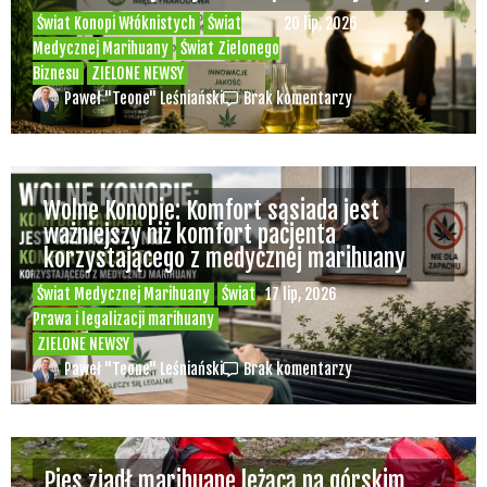
Świat Konopi Włóknistych
Świat
20 lip, 2026
Medycznej Marihuany
Świat Zielonego
Biznesu
ZIELONE NEWSY
Paweł "Teone" Leśniański
Brak komentarzy
Wolne Konopie: Komfort sąsiada jest
ważniejszy niż komfort pacjenta
korzystającego z medycznej marihuany
Świat Medycznej Marihuany
Świat
17 lip, 2026
Prawa i legalizacji marihuany
ZIELONE NEWSY
Paweł "Teone" Leśniański
Brak komentarzy
Pies zjadł marihuanę leżącą na górskim