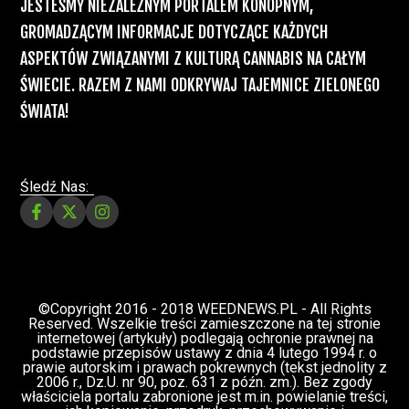
Recepty na medyczną marihuanę –
Ministerstwo Zdrowia zapowiada kolejne
zmiany
Świat Medycznej Marihuany
Świat
12 lip, 2026
Prawa i legalizacji marihuany
ZIELONE NEWSY
Paweł "Teone" Leśniański
3 komentarzy
Depenalizacji marihuany nie będzie – opinia
Biura Ekspertyz i Oceny Skutków Regulacji
nie pozostawia na projekcie suchej nitki, a
to nie jedyny problem
Świat Palaczy
Świat Prawa i
07 lip, 2026
legalizacji marihuany
ZIELONE
NEWSY
Paweł "Teone" Leśniański
10 komentarzy