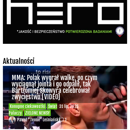
Aktualności
MMA: Polak wygrał walkę, po czym
wyciągnął jointa i go odpalił, tak
Bartłomiej Skowyra celebrował
zwycięstwo [VIDEO]
Konopne ciekawostki
Świat
31 lip, 2026
Palaczy
ZIELONE NEWSY
Paweł "Teone" Leśniański
1