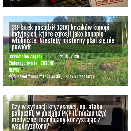
38-latek posadził 1300 krzaków konopi
indyjskich, które zgłosił jako konopie
włókniste. Niestety misterny plan się nie
powiódł
Kryminalne Zagadki
21 lip, 2026
Zielonego Świata
ZIELONE
NEWSY
Paweł "Teone" Leśniański
Brak komentarzy
Czy w sytuacji kryzysowej, np. ataku
padaczki, w pociągu PKP IC można użyć
medycznej marihuany korzystając z
waporyzatora?