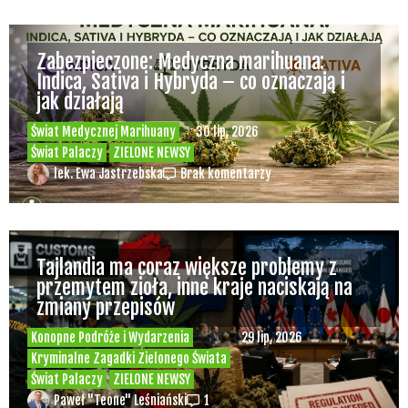
Zabezpieczone: Medyczna marihuana:
Indica, Sativa i Hybryda – co oznaczają i
jak działają
Świat Medycznej Marihuany
30 lip, 2026
Świat Palaczy
ZIELONE NEWSY
lek. Ewa Jastrzebska
Brak komentarzy
Tajlandia ma coraz większe problemy z
przemytem zioła, inne kraje naciskają na
zmiany przepisów
Konopne Podróże i Wydarzenia
29 lip, 2026
Kryminalne Zagadki Zielonego Świata
Świat Palaczy
ZIELONE NEWSY
Paweł "Teone" Leśniański
1