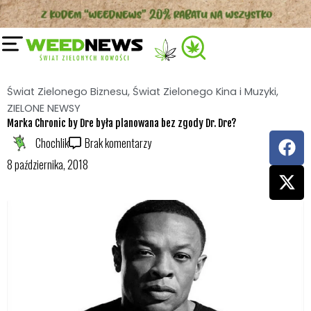
Przejdź
do
treści
Świat Zielonego Biznesu
,
Świat Zielonego Kina i Muzyki
,
ZIELONE NEWSY
Marka Chronic by Dre była planowana bez zgody Dr. Dre?
F
X
Chochlik
Brak komentarzy
a
-
8 października, 2018
c
t
e
w
b
i
o
t
o
t
k
e
r