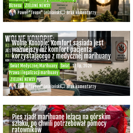
Biznesu
ZIELONE NEWSY
Paweł "Teone" Leśniański
Brak komentarzy
Wolne Konopie: Komfort sąsiada jest
ważniejszy niż komfort pacjenta
korzystającego z medycznej marihuany
Świat Medycznej Marihuany
Świat
17 lip, 2026
Prawa i legalizacji marihuany
ZIELONE NEWSY
Paweł "Teone" Leśniański
Brak komentarzy
Pies zjadł marihuanę leżącą na górskim
szlaku, po chwili potrzebował pomocy
ratowników