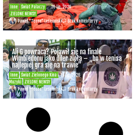
Inne
Świat Palaczy
16 lip, 2026
ZIELONE NEWSY
Paweł "Teone" Leśniański
Brak komentarzy
Ali G powraca? Pojawił się na finale
Wimbledonu jako diler zioła – „bo w tenisa
najlepiej gra się na trawie”
Inne
Świat Zielonego Kina i
15 lip, 2026
Muzyki
ZIELONE NEWSY
Paweł "Teone" Leśniański
Brak komentarzy
Czy w pociągach PKP IC można używać
medycznej marihuany? Mamy odpowiedź
spółki