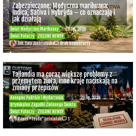
Zabezpieczone: Medyczna marihuana:
Indica, Sativa i Hybryda – co oznaczają i
jak działają
Świat Medycznej Marihuany
30 lip, 2026
Świat Palaczy
ZIELONE NEWSY
lek. Ewa Jastrzebska
Brak komentarzy
Tajlandia ma coraz większe problemy z
przemytem zioła, inne kraje naciskają na
zmiany przepisów
Konopne Podróże i Wydarzenia
29 lip, 2026
Kryminalne Zagadki Zielonego Świata
Świat Palaczy
ZIELONE NEWSY
Paweł "Teone" Leśniański
1