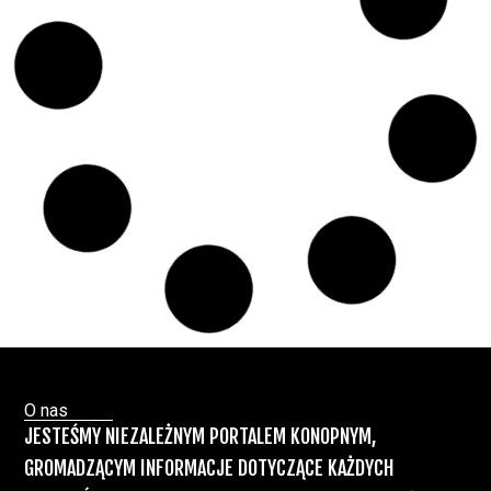
Świat Medycznej
14 lip, 2026
Marihuany
ZIELONE NEWSY
Paweł "Teone" Leśniański
Brak komentarzy
Badania wykazały, że medyczna marihuana
łagodzi objawy „zespołu niespokojnych
nóg”
Badania
Odmiany Medycznej
13 lip, 2026
Marihuany
ZIELONE NEWSY
Paweł "Teone" Leśniański
Brak komentarzy
Recepty na medyczną marihuanę –
Ministerstwo Zdrowia zapowiada kolejne
zmiany