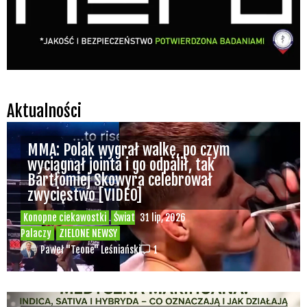
Aktualności
MMA: Polak wygrał walkę, po czym
wyciągnął jointa i go odpalił, tak
Bartłomiej Skowyra celebrował
zwycięstwo [VIDEO]
Konopne ciekawostki
Świat
31 lip, 2026
Palaczy
ZIELONE NEWSY
Paweł "Teone" Leśniański
1