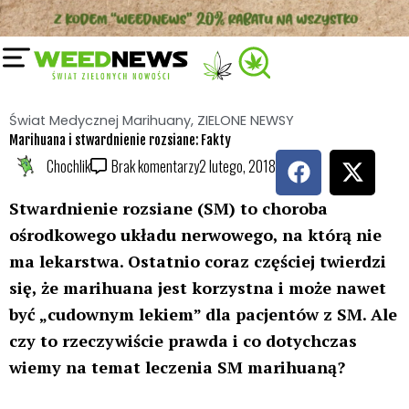
Przejdź
do
treści
Świat Medycznej Marihuany
,
ZIELONE NEWSY
Marihuana i stwardnienie rozsiane: Fakty
F
X
Chochlik
Brak komentarzy
2 lutego, 2018
a
-
c
t
Stwardnienie rozsiane (SM) to choroba
e
w
ośrodkowego układu nerwowego, na którą nie
b
i
ma lekarstwa. Ostatnio coraz częściej twierdzi
o
t
się, że marihuana jest korzystna i może nawet
o
t
być „cudownym lekiem” dla pacjentów z SM. Ale
k
e
r
czy to rzeczywiście prawda i co dotychczas
wiemy na temat leczenia SM marihuaną?