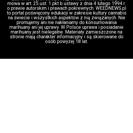
Rozmowa WeedNews – Produkcja
medycznej marihuany w Polsce – Konrad
Palka, prezes Panaceum Cannmed [VIDEO]
Świat Medycznej Marihuany
Świat Prawa
03 lip, 2026
i legalizacji marihuany
Świat Zielonego
Biznesu
ZIELONE NEWSY
Paweł "Teone" Leśniański
3 komentarzy
Służby udaremniły przemyt 1,2 tony
marihuany z Tajlandii do Polski [VIDEO]
Kryminalne Zagadki
03 lip, 2026
Zielonego Świata
ZIELONE
NEWSY
Paweł "Teone" Leśniański
Brak komentarzy