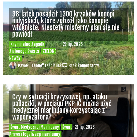
38-latek posadził 1300 krzaków konopi
indyjskich, które zgłosił jako konopie
włókniste. Niestety misterny plan się nie
powiódł
Kryminalne Zagadki
21 lip, 2026
Zielonego Świata
ZIELONE
NEWSY
Paweł "Teone" Leśniański
Brak komentarzy
Czy w sytuacji kryzysowej, np. ataku
padaczki, w pociągu PKP IC można użyć
medycznej marihuany korzystając z
waporyzatora?
Świat Medycznej Marihuany
Świat
21 lip, 2026
Prawa i legalizacji marihuany