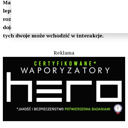
Mamy nadzieję, że nowe badania pozwolą nam
lepiej zrozumieć zarówno stwardnienie
rozsiane, jak i marihuanę, i ostatecznie
dojdziemy do jasnego wniosku, w jaki sposób
tych dwoje może wchodzić w interakcje.
Reklama