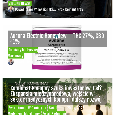
ZIELONE NEWSY
Paweł "Teone" Leśniański
Brak komentarzy
Aurora Electric Honeydew – THC 27%, CBD
<1%
Odmiany Medycznej
20 lip, 2026
Marihuany
Paweł "Teone" Leśniański
Brak komentarzy
Kombinat Konopny szuka inwestorów. Cel?
Ekspansja międzynarodowa, wejście w
sektor medycznych konopi i dalszy rozwój
Świat Konopi Włóknistych
Świat
20 lip, 2026
Medycznej Marihuany
Świat Zielonego