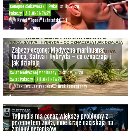
Konopne ciekawostki
Świat
31 lip, 2026
Palaczy
ZIELONE NEWSY
Paweł "Teone" Leśniański
1
Zabezpieczone: Medyczna marihuana:
Indica, Sativa i Hybryda – co oznaczają i
jak działają
Świat Medycznej Marihuany
30 lip, 2026
Świat Palaczy
ZIELONE NEWSY
lek. Ewa Jastrzebska
Brak komentarzy
Tajlandia ma coraz większe problemy z
przemytem zioła, inne kraje naciskają na
zmiany przepisów