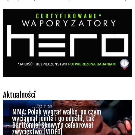
Aktualności
MMA: Polak wygrał walkę, po czym
wyciągnął jointa i go odpalił, tak
Bartłomiej Skowyra celebrował
zwycięstwo [VIDEO]