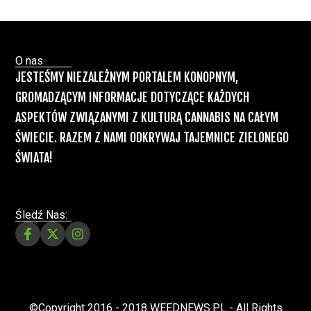
Marihuany
ZIELONE NEWSY
Paweł "Teone" Leśniański
Brak komentarzy
Recepty na medyczną marihuanę –
Ministerstwo Zdrowia zapowiada kolejne
zmiany
Świat Medycznej Marihuany
Świat
12 lip, 2026
Prawa i legalizacji marihuany
ZIELONE NEWSY
Paweł "Teone" Leśniański
3 komentarzy
Depenalizacji marihuany nie będzie – opinia
Biura Ekspertyz i Oceny Skutków Regulacji
nie pozostawia na projekcie suchej nitki, a
to nie jedyny problem