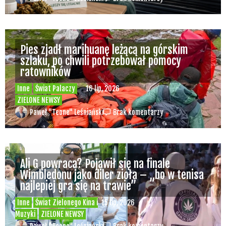
Pies zjadł marihuanę leżącą na górskim
szlaku, po chwili potrzebował pomocy
ratowników
Inne
Świat Palaczy
16 lip, 2026
ZIELONE NEWSY
Paweł "Teone" Leśniański
Brak komentarzy
Ali G powraca? Pojawił się na finale
Wimbledonu jako diler zioła – „bo w tenisa
najlepiej gra się na trawie”
Inne
Świat Zielonego Kina i
15 lip, 2026
Muzyki
ZIELONE NEWSY