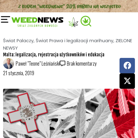
Przejdź
do
treści
Świat Palaczy
,
Świat Prawa i legalizacji marihuany
,
ZIELONE
NEWSY
Malta: legalizacja, rejestracja użytkowników i edukacja
F
X
Paweł "Teone" Leśniański
Brak komentarzy
a
-
21 stycznia, 2019
c
t
e
w
b
i
o
t
o
t
k
e
r