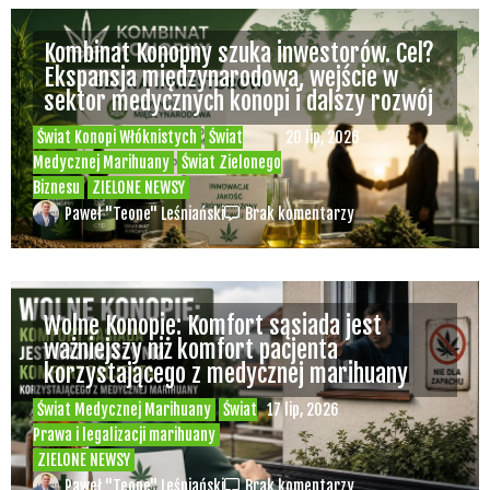
Kombinat Konopny szuka inwestorów. Cel?
Ekspansja międzynarodowa, wejście w
sektor medycznych konopi i dalszy rozwój
Świat Konopi Włóknistych
Świat
20 lip, 2026
Medycznej Marihuany
Świat Zielonego
Biznesu
ZIELONE NEWSY
Paweł "Teone" Leśniański
Brak komentarzy
Wolne Konopie: Komfort sąsiada jest
ważniejszy niż komfort pacjenta
korzystającego z medycznej marihuany
Świat Medycznej Marihuany
Świat
17 lip, 2026
Prawa i legalizacji marihuany
ZIELONE NEWSY
Paweł "Teone" Leśniański
Brak komentarzy