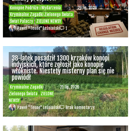
Konopne Podróże i Wydarzenia
29 lip, 2026
Kryminalne Zagadki Zielonego Świata
Świat Palaczy
ZIELONE NEWSY
Paweł "Teone" Leśniański
1
38-latek posadził 1300 krzaków konopi
indyjskich, które zgłosił jako konopie
włókniste. Niestety misterny plan się nie
powiódł
Kryminalne Zagadki
21 lip, 2026
Zielonego Świata
ZIELONE
NEWSY
Paweł "Teone" Leśniański
Brak komentarzy