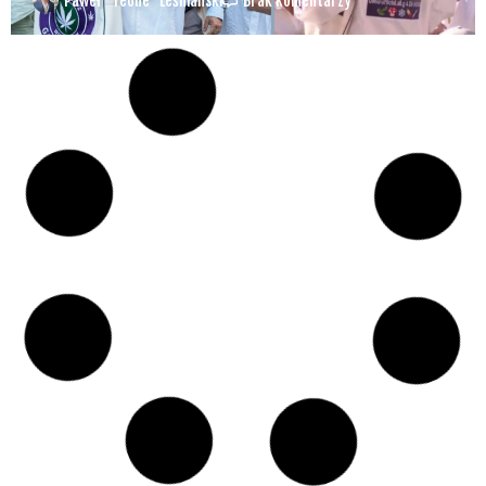
Paweł "Teone" Leśniański
Brak komentarzy
Czy w pociągach PKP IC można używać
medycznej marihuany? Mamy odpowiedź
spółki
Świat Medycznej
14 lip, 2026
Marihuany
ZIELONE
NEWSY
Paweł "Teone" Leśniański
Brak komentarzy
Badania wykazały, że medyczna marihuana
łagodzi objawy „zespołu niespokojnych
nóg”
Badania
Odmiany Medycznej
13 lip, 2026