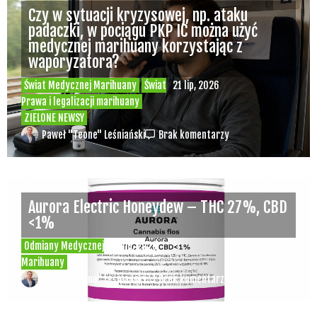
Czy w sytuacji kryzysowej, np. ataku
padaczki, w pociągu PKP IC można użyć
medycznej marihuany korzystając z
waporyzatora?
Świat Medycznej Marihuany
Świat
21 lip, 2026
Prawa i legalizacji marihuany
ZIELONE NEWSY
Paweł "Teone" Leśniański
Brak komentarzy
Aurora Electric Honeydew – THC 27%, CBD
<1%
Odmiany Medycznej
20 lip, 2026
Marihuany
Paweł "Teone" Leśniański
Brak komentarzy