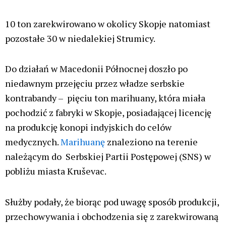
To skandaliczne kłamstwo, że mam
jakikolwiek związek ze sprawami
dotyczącymi marihuany, które
przedstawiono opinii publicznej. To
również bezczelne kłamstwo, że
skontaktowałem się z Administracją
Celną w sprawie pięciu ton
marihuany, które trafiły do ​​Serbii
-napisał Zaev na Facebooku.
29 stycznia serbska policja skonfiskowała rekordową
ilość pięciu ton marihuany we wsi Konjuh niedaleko