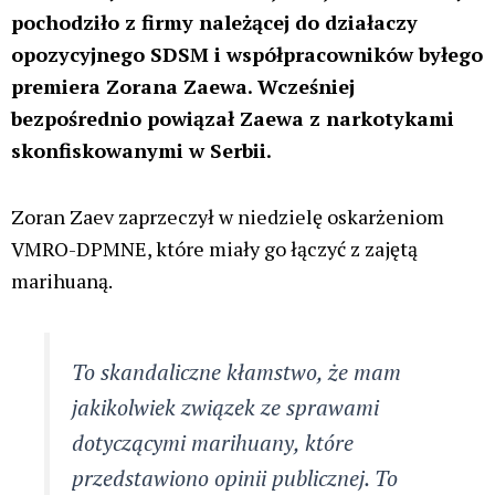
Zostaw komentarz
Twój adres email nie zostanie opublikowany.
Wymagane
pola są oznaczone
*
Wpisz
tutaj..
Nazwa*