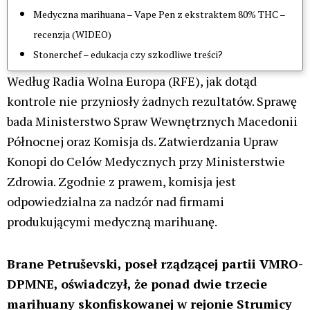
Mijajlović jest radnym Serbskiej Partii
Postępowej w Kruševacu
. Opisywano go jako
bliskiego współpracownika ministra obrony
Bratysława Gašicia.
Reklama