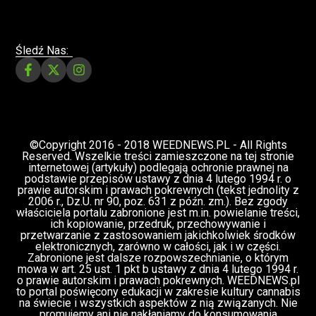
O nas
JESTEŚMY NIEZALEŻNYM PORTALEM KONOPNYM,
GROMADZĄCYM INFORMACJE DOTYCZĄCE KAŻDYCH
ASPEKTÓW ZWIĄZANYMI Z KULTURĄ CANNABIS NA CAŁYM
ŚWIECIE. RAZEM Z NAMI ODKRYWAJ TAJEMNICE ZIELONEGO
ŚWIATA!
Śledź Nas: