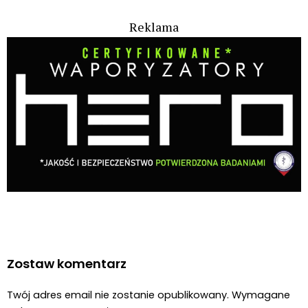
38-latek posadził 1300 krzaków konopi
indyjskich, które zgłosił jako konopie
włókniste. Niestety misterny plan się nie
powiódł
Kryminalne Zagadki
21 lip, 2026
Zielonego Świata
ZIELONE
NEWSY
Paweł "Teone" Leśniański
Brak komentarzy
Czy w sytuacji kryzysowej, np. ataku
padaczki, w pociągu PKP IC można użyć
medycznej marihuany korzystając z
waporyzatora?
Świat Medycznej Marihuany
Świat
21 lip, 2026