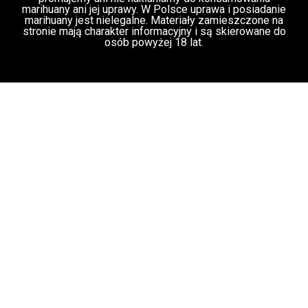
©Copyright 2016 - 2018 WEEDNEWS.PL - All Rights
Reserved. Wszelkie treści zamieszczone na tej stronie
internetowej (artykuły) podlegają ochronie prawnej na
podstawie przepisów ustawy z dnia 4 lutego 1994 r. o
prawie autorskim i prawach pokrewnych (tekst jednolity z
2006 r., Dz.U. nr 90, poz. 631 z późn. zm.). Bez zgody
właściciela portalu zabronione jest m.in. powielanie treści,
ich kopiowanie, przedruk, przechowywanie i
przetwarzanie z zastosowaniem jakichkolwiek środków
elektronicznych, zarówno w całości, jak i w części.
Zabronione jest dalsze rozpowszechnianie, o którym
mowa w art. 25 ust. 1 pkt b ustawy z dnia 4 lutego 1994 r.
o prawie autorskim i prawach pokrewnych. WEEDNEWS.pl
to portal poświęcony edukacji w zakresie kultury cannabis
na świecie i wszystkich aspektów z nią związanych. Nie
promujemy ani nie nakłaniamy do konsumowania
marihuany ani jej uprawy. W Polsce uprawa i posiadanie
marihuany jest nielegalne. Materiały zamieszczone na
stronie mają charakter informacyjny i są skierowane do
osób powyżej 18 lat.