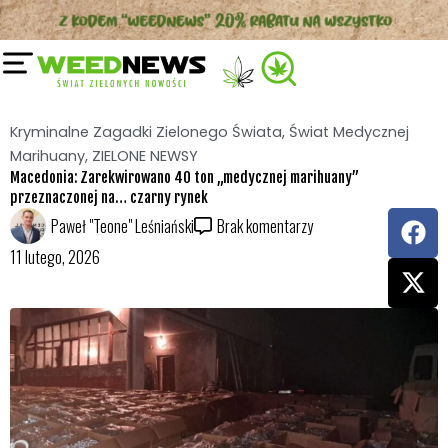
pobliżu miasta Kruševac.
Służby podały, że biorąc pod uwagę sposób produkcji,
przechowywania i obchodzenia się z zarekwirowaną
marihuaną – nie mogła być ona przeznaczona do
użytku medycznego, lecz jedynie do sprzedaży
ulicznej lub przemytu.
W obiektach, gdzie uprawiano konopie na czarny
rynek natychmiast ruszyły kontrole.
Komisja ds. Konopi Indyjskich, we
współpracy z Ministrem Spraw
Wewnętrznych, przeprowadziła