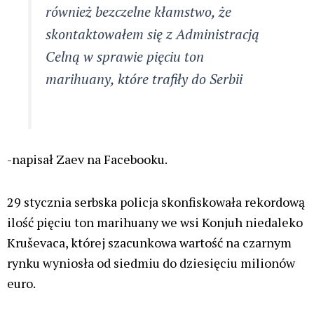
E-
mail*
Witryna
internetowa
Zapamiętaj moje dane w tej przeglądarce podczas
pisania kolejnych komentarzy.
Ta strona używa Akismet do redukcji spamu.
Dowiedz się,
w jaki sposób przetwarzane są dane Twoich komentarzy.