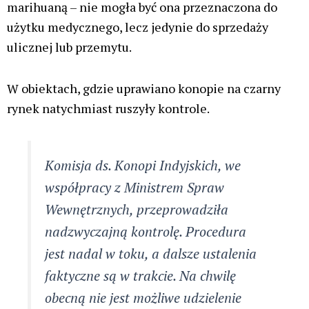
Kruševaca, której szacunkowa wartość na czarnym
rynku wyniosła od siedmiu do dziesięciu milionów
euro.
Według serbskiej prokuratury ds. przestępczości
zorganizowanej, zorganizowana grupa przestępcza
przemyciła marihuanę z terytorium Macedonii
Północnej do Serbii w styczniu.
Podejrzani to Aleksandar Mijajlović, Nebojša
Spasojević, Rade Spasojević, Ivan Draganić i Uroš
Mladenovski.
Prokuratura zaproponowała wydanie nakazu
aresztowania, w tym nakazu międzynarodowego, za