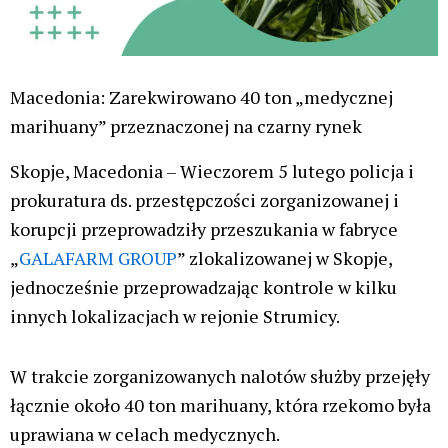
Brane Petruševski, poseł rządzącej partii VMRO-
DPMNE, oświadczył, że ponad dwie trzecie
marihuany skonfiskowanej w rejonie Strumicy
pochodziło z firmy należącej do działaczy
opozycyjnego SDSM i współpracowników byłego
premiera Zorana Zaewa. Wcześniej
bezpośrednio powiązał Zaewa z narkotykami
skonfiskowanymi w Serbii.
Zoran Zaev zaprzeczył w niedzielę oskarżeniom
VMRO-DPMNE, które miały go łączyć z zajętą ​​
marihuaną.