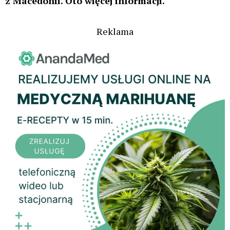
odpalił, tak Bartłomiej Skowyra celebrował zwycięstwo
[VIDEO]
Aurora Electric Honeydew 27% i 29% – wyjaśniamy skąd
podwójna rejestracja i co to oznacza dla pacjentów
Medyczna marihuana – Vape Pen z ekstraktem 80% THC –
recenzja (WIDEO)
Stonerchef – edukacja czy szkodliwe treści?
Według Radia Wolna Europa (RFE), jak dotąd
kontrole nie przyniosły żadnych rezultatów. Sprawę
bada Ministerstwo Spraw Wewnętrznych Macedonii
Północnej oraz Komisja ds. Zatwierdzania Upraw
Konopi do Celów Medycznych przy Ministerstwie
Zdrowia. Zgodnie z prawem, komisja jest
odpowiedzialna za nadzór nad firmami
produkującymi medyczną marihuanę.