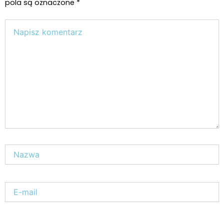
Prawa i legalizacji marihuany
ZIELONE NEWSY
Paweł "Teone" Leśniański
Brak komentarzy
Aurora Electric Honeydew – THC 27%, CBD
<1%
Odmiany Medycznej
20 lip, 2026
Marihuany
Paweł "Teone" Leśniański
Brak komentarzy
Kombinat Konopny szuka inwestorów. Cel?
Ekspansja międzynarodowa, wejście w
sektor medycznych konopi i dalszy rozwój