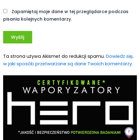
Świat Konopi Włóknistych
Świat
20 lip, 2026
Medycznej Marihuany
Świat Zielonego
Biznesu
ZIELONE NEWSY
Paweł "Teone" Leśniański
Brak komentarzy
Wolne Konopie: Komfort sąsiada jest
ważniejszy niż komfort pacjenta
korzystającego z medycznej marihuany
Świat Medycznej Marihuany
Świat
17 lip, 2026
Prawa i legalizacji marihuany
ZIELONE NEWSY
Paweł "Teone" Leśniański
Brak komentarzy
Pies zjadł marihuanę leżącą na górskim
szlaku, po chwili potrzebował pomocy