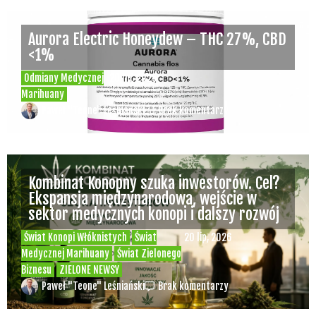
Rozmowa WeedNews – Produkcja
medycznej marihuany w Polsce – Konrad
Palka, prezes Panaceum Cannmed [VIDEO]
Świat Medycznej Marihuany
Świat
03 lip, 2026
Prawa i legalizacji marihuany
Świat
Zielonego Biznesu
ZIELONE NEWSY
Paweł "Teone" Leśniański
3 komentarzy
Służby udaremniły przemyt 1,2 tony
marihuany z Tajlandii do Polski [VIDEO]
Kryminalne Zagadki
03 lip, 2026
Zielonego Świata
ZIELONE
NEWSY
Paweł "Teone" Leśniański
Brak komentarzy