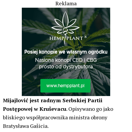
Zabezpieczone: Medyczna marihuana:
Indica, Sativa i Hybryda – co oznaczają i
jak działają
Świat Medycznej Marihuany
30 lip, 2026
Świat Palaczy
ZIELONE NEWSY
lek. Ewa Jastrzebska
Brak komentarzy
Tajlandia ma coraz większe problemy z
przemytem zioła, inne kraje naciskają na
zmiany przepisów
Konopne Podróże i Wydarzenia
29 lip, 2026
Kryminalne Zagadki Zielonego Świata
Świat Palaczy
ZIELONE NEWSY
Paweł "Teone" Leśniański
1