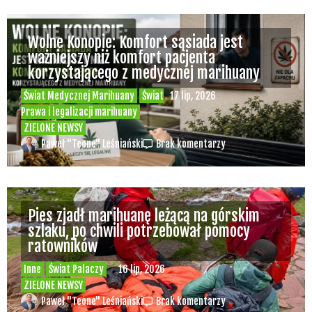
Mundial przeciwny marihuanie
jednocześnie promuje sprzedaż alkoholu na
meczach
Świat Palaczy
Świat Prawa i
26 cze, 2026
legalizacji marihuany
Świat Zielonego
Biznesu
ZIELONE NEWSY
Paweł "Teone" Leśniański
Brak komentarzy
Wiz Khalifa nie przyjedzie do Europy bo dwa
lata temu zapalił jointa na scenie i teraz
grozi mu więzienie
Świat Palaczy
Świat Zielonego
25 cze, 2026