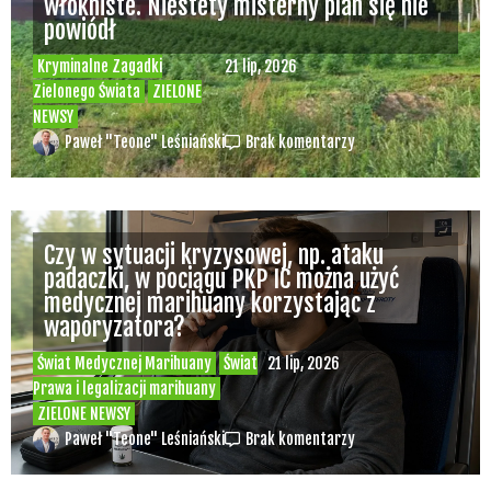
Recepty na medyczną marihuanę –
Ministerstwo Zdrowia zapowiada kolejne
zmiany
Świat Medycznej Marihuany
Świat
12 lip, 2026
Prawa i legalizacji marihuany
ZIELONE NEWSY
Paweł "Teone" Leśniański
3 komentarzy
Depenalizacji marihuany nie będzie – opinia
Biura Ekspertyz i Oceny Skutków Regulacji
nie pozostawia na projekcie suchej nitki, a
to nie jedyny problem
Świat Palaczy
Świat Prawa i
07 lip, 2026
legalizacji marihuany
ZIELONE
NEWSY
Paweł "Teone" Leśniański
10 komentarzy