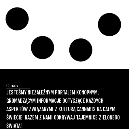
Świat Medycznej
24 cze, 2026
Marihuany
ZIELONE
NEWSY
Paweł "Teone" Leśniański
Brak komentarzy