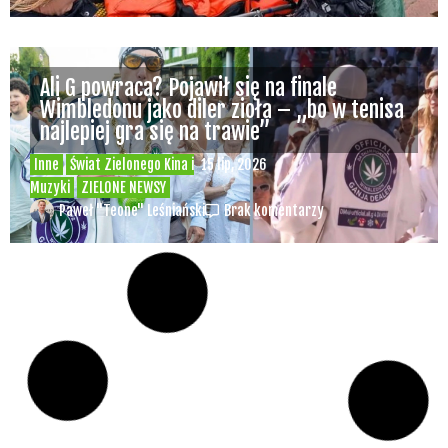
Kina i Muzyki
ZIELONE NEWSY
Paweł "Teone" Leśniański
Brak komentarzy
Branża konopna w Polsce dziś i jutro –
debata online już w tę sobotę o 11.00 –
udział jest bezpłatny
Konopne Podróże i Wydarzenia
Świat Prawa i
24 cze, 2026
legalizacji marihuany
Świat Zielonego
Biznesu
Świat Zielonych Wydarzeń i Eventów
ZIELONE NEWSY
Paweł "Teone" Leśniański
Brak komentarzy
Polska spółka Bliss Pharma wprowadza do
aptek dwie odmiany medycznej marihuany
– OG Kush i Strawberry OG