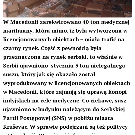
nadzwyczajną kontrolę. Procedura
jest nadal w toku, a dalsze ustalenia
faktyczne są w trakcie. Na chwilę
obecną nie jest możliwe udzielenie
dalszych informacji
– poinformowała komisja dziennikarz Radia Wolna
Europa.
Ostatnio popularne
Kraków: Właściciel marki 4EASE zatrzymany za 800 kg
suszu konopi zawierających znacznie więcej THC niż 0,2%
MMA: Polak wygrał walkę, po czym wyciągnął jointa i go