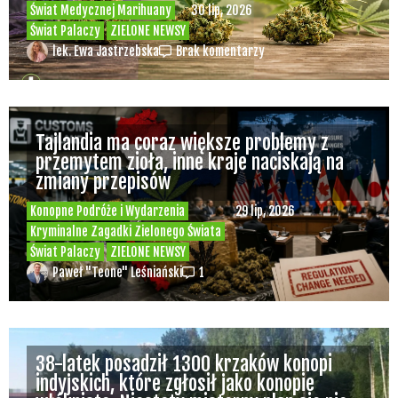
medycznej marihuany? Mamy odpowiedź
spółki
Świat Medycznej
14 lip, 2026
Marihuany
ZIELONE
NEWSY
Paweł "Teone" Leśniański
Brak komentarzy
Badania wykazały, że medyczna marihuana
łagodzi objawy „zespołu niespokojnych
nóg”
Badania
Odmiany Medycznej
13 lip, 2026
Marihuany
ZIELONE NEWSY
Paweł "Teone" Leśniański
Brak komentarzy