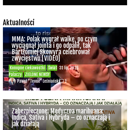
ratowników
Inne
Świat Palaczy
16 lip, 2026
ZIELONE NEWSY
Paweł "Teone" Leśniański
Brak komentarzy
Ali G powraca? Pojawił się na finale
Wimbledonu jako diler zioła – „bo w tenisa
najlepiej gra się na trawie”
Inne
Świat Zielonego Kina i
15 lip, 2026
Muzyki
ZIELONE NEWSY
Paweł "Teone" Leśniański
Brak komentarzy
Czy w pociągach PKP IC można używać