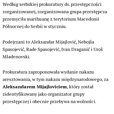
Aktualności
MMA: Polak wygrał walkę, po czym
wyciągnął jointa i go odpalił, tak
Bartłomiej Skowyra celebrował
zwycięstwo [VIDEO]
Konopne ciekawostki
Świat
31 lip, 2026
Palaczy
ZIELONE NEWSY
Paweł "Teone" Leśniański
1