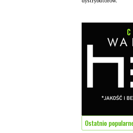
dystrybutorów.
Ostatnio popularn