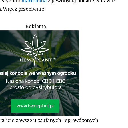
istych to
marihuana
z pewnością polskiej sprawie
. Wręcz przeciwnie.
Reklama
pujcie zawsze u zaufanych i sprawdzonych