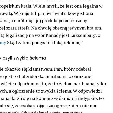
opejskim kraju. Wielu myśli, że jest ona legalna w
prawdą. W kraju tulipanów i wiatraków jest ona
na, a obrót nią i jej produkcja na potrzeby
zej szara strefa. Na chwilę obecną jedynym krajem,
itą legalizację na wzór Kanady jest Luksemburg, o
śmy
Skąd zatem pomysł na taką reklamę?
czyli zwykła ściema
e okazało się kłamstwem. Pan, który odebrał
e jest to holenderska marihuana o obniżonej
wiście odparłem na to, że to żadna marihuana tylko
ych, a ogłoszenie to zwykła ściema. W odpowiedzi
ana dzieli się na konopie włókniste i indyjskie. Po
ło się, że osoba stojąca za ogłoszeniem nie ma
konopiach. Gdy w dalszej części rozmowy