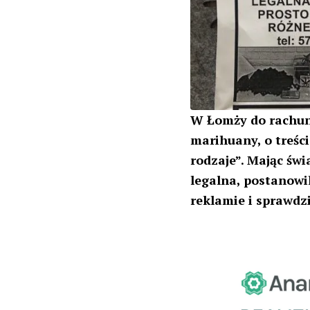
W Łomży do rachun
marihuany, o treśc
rodzaje”. Mając świ
legalna, postanow
reklamie i sprawdzić