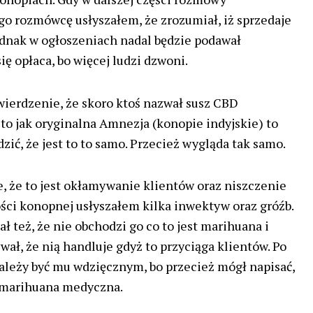
o rozmówcę usłyszałem, że zrozumiał, iż sprzedaje
dnak w ogłoszeniach nadal będzie podawał
ię opłaca, bo więcej ludzi dzwoni.
wierdzenie, że skoro ktoś nazwał susz CBD
to jak oryginalna Amnezja (konopie indyjskie) to
ić, że jest to to samo. Przecież wygląda tak samo.
, że to jest okłamywanie klientów oraz niszczenie
ci konopnej usłyszałem kilka inwektyw oraz gróźb.
ł też, że nie obchodzi go co to jest marihuana i
ał, że nią handluje gdyż to przyciąga klientów. Po
należy być mu wdzięcznym, bo przecież mógł napisać,
o marihuana medyczna.