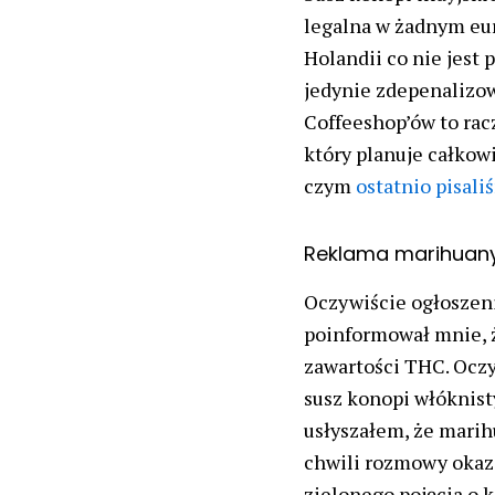
legalna w żadnym eur
Holandii co nie jest 
jedynie zdepenalizowa
Coffeeshop’ów to rac
który planuje całkow
czym
ostatnio pisali
Reklama marihuany 
Oczywiście ogłoszeni
poinformował mnie, ż
zawartości THC. Oczy
susz konopi włóknist
usłyszałem, że marihu
chwili rozmowy okaza
zielonego pojęcia o 