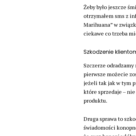
Żeby było jeszcze śmi
otrzymałem sms z inf
Marihuana” w związku
ciekawe co trzeba mi
Szkodzenie kliento
Szczerze odradzamy r
pierwsze możecie zos
jeżeli tak jak w tym 
które sprzedaje – nie
produktu.
Druga sprawa to szko
świadomości konopne