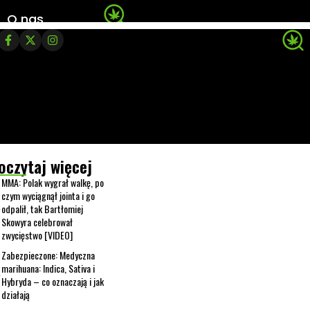
O nas
oczytaj więcej
MMA: Polak wygrał walkę, po
czym wyciągnął jointa i go
odpalił, tak Bartłomiej
Skowyra celebrował
zwycięstwo [VIDEO]
Zabezpieczone: Medyczna
marihuana: Indica, Sativa i
Hybryda – co oznaczają i jak
działają