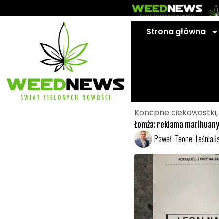
Przejdź
do
treści
Strona główna
Konopne ciekawostki
Łomża: reklama marihuany
Paweł "Teone" Leśniańs