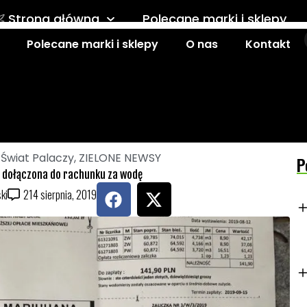
Strona główna
Polecane marki i sklepy
Polecane marki i sklepy
O nas
Kontakt
Kontakt
,
Świat Palaczy
,
ZIELONE NEWSY
P
 dołączona do rachunku za wodę
F
X
ki
2
14 sierpnia, 2019
a
-
c
t
e
w
b
i
o
t
o
t