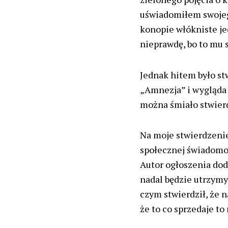
uświadomiłem swojeg
konopie włókniste je
nieprawdę, bo to mu s
Jednak hitem było st
„Amnezja” i wygląda 
można śmiało stwierdz
Na moje stwierdzenie
społecznej świadomoś
Autor ogłoszenia doda
nadal będzie utrzymyw
czym stwierdził, że 
że to co sprzedaje t