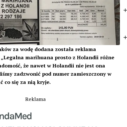
k
e
r
ków za wodę dodana została reklama
i „Legalna marihuana prosto z Holandii różne
adomość, że nawet w Holandii nie jest ona
iliśmy zadzwonić pod numer zamieszczony w
 co się za nią kryje.
Reklama