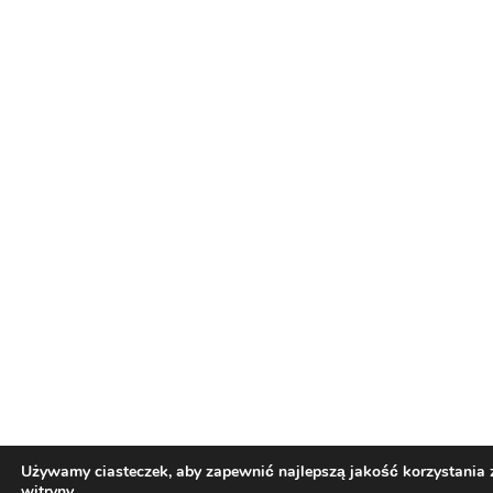
O nas
JESTEŚMY NIEZALEŻNYM PORTALEM KONOPNYM,
GROMADZĄCYM INFORMACJE DOTYCZĄCE KAŻDYCH
ASPEKTÓW ZWIĄZANYMI Z KULTURĄ CANNABIS NA CAŁYM
ŚWIECIE. RAZEM Z NAMI ODKRYWAJ TAJEMNICE ZIELONEGO
ŚWIATA!