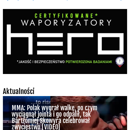
Aktualności
MMA: Polak wygrał walkę, po czym
wyciągnął jointa i go odpalił, tak
Bartłomiej Skowyra celebrował
zwycięstwo [VIDEO]