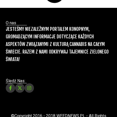
Marihuany
ZIELONE NEWSY
Paweł "Teone" Leśniański
Brak komentarzy
Recepty na medyczną marihuanę –
Ministerstwo Zdrowia zapowiada kolejne
zmiany
Świat Medycznej Marihuany
Świat
12 lip, 2026
Prawa i legalizacji marihuany
ZIELONE NEWSY
Paweł "Teone" Leśniański
3 komentarzy
Depenalizacji marihuany nie będzie – opinia
Biura Ekspertyz i Oceny Skutków Regulacji
nie pozostawia na projekcie suchej nitki, a
to nie jedyny problem