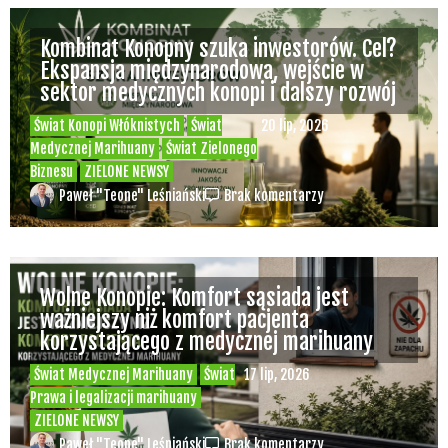
Kombinat Konopny szuka inwestorów. Cel?
Ekspansja międzynarodowa, wejście w
sektor medycznych konopi i dalszy rozwój
Świat Konopi Włóknistych
Świat
20 lip, 2026
Medycznej Marihuany
Świat Zielonego
Biznesu
ZIELONE NEWSY
Paweł "Teone" Leśniański
Brak komentarzy
Wolne Konopie: Komfort sąsiada jest
ważniejszy niż komfort pacjenta
korzystającego z medycznej marihuany
Świat Medycznej Marihuany
Świat
17 lip, 2026
Prawa i legalizacji marihuany
ZIELONE NEWSY
Paweł "Teone" Leśniański
Brak komentarzy