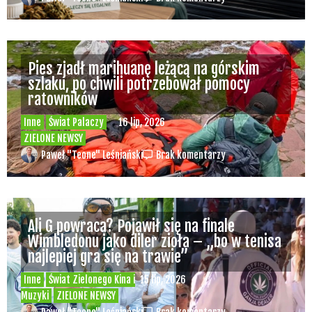
Pies zjadł marihuanę leżącą na górskim
szlaku, po chwili potrzebował pomocy
ratowników
Inne
Świat Palaczy
16 lip, 2026
ZIELONE NEWSY
Paweł "Teone" Leśniański
Brak komentarzy
Ali G powraca? Pojawił się na finale
Wimbledonu jako diler zioła – „bo w tenisa
najlepiej gra się na trawie”
Inne
Świat Zielonego Kina i
15 lip, 2026
Muzyki
ZIELONE NEWSY