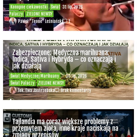
Konopne ciekawostki
Świat
31 lip, 2026
Palaczy
ZIELONE NEWSY
Paweł "Teone" Leśniański
1
Zabezpieczone: Medyczna marihuana:
Indica, Sativa i Hybryda – co oznaczają i
jak działają
Świat Medycznej Marihuany
30 lip, 2026
Świat Palaczy
ZIELONE NEWSY
lek. Ewa Jastrzebska
Brak komentarzy
Tajlandia ma coraz większe problemy z
przemytem zioła, inne kraje naciskają na
zmiany przepisów