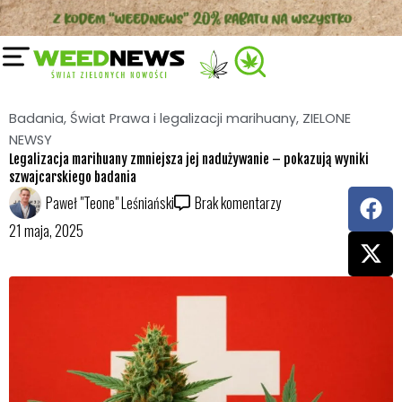
Przejdź
do
treści
Badania
,
Świat Prawa i legalizacji marihuany
,
ZIELONE
NEWSY
Legalizacja marihuany zmniejsza jej nadużywanie – pokazują wyniki
szwajcarskiego badania
F
X
Paweł "Teone" Leśniański
Brak komentarzy
a
-
21 maja, 2025
c
t
e
w
b
i
o
t
o
t
k
e
r