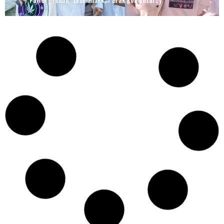
Paweł "Teone" Leśniański
Brak komentarzy
Czy w pociągach PKP IC można używać
medycznej marihuany? Mamy odpowiedź
spółki
Świat Medycznej
14 lip, 2026
Marihuany
ZIELONE
NEWSY
Paweł "Teone" Leśniański
Brak komentarzy
Badania wykazały, że medyczna marihuana
łagodzi objawy „zespołu niespokojnych
nóg”
Badania
Odmiany Medycznej
13 lip, 2026