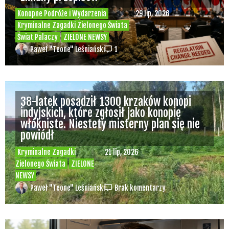
Konopne Podróże i Wydarzenia
29 lip, 2026
Kryminalne Zagadki Zielonego Świata
Świat Palaczy
ZIELONE NEWSY
Paweł "Teone" Leśniański
1
38-latek posadził 1300 krzaków konopi
indyjskich, które zgłosił jako konopie
włókniste. Niestety misterny plan się nie
powiódł
Kryminalne Zagadki
21 lip, 2026
Zielonego Świata
ZIELONE
NEWSY
Paweł "Teone" Leśniański
Brak komentarzy