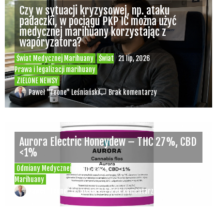
Czy w sytuacji kryzysowej, np. ataku
padaczki, w pociągu PKP IC można użyć
medycznej marihuany korzystając z
waporyzatora?
Świat Medycznej Marihuany
Świat
21 lip, 2026
Prawa i legalizacji marihuany
ZIELONE NEWSY
Paweł "Teone" Leśniański
Brak komentarzy
Aurora Electric Honeydew – THC 27%, CBD
<1%
Odmiany Medycznej
20 lip, 2026
Marihuany
Paweł "Teone" Leśniański
Brak komentarzy