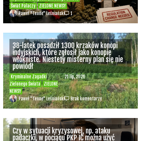
Świat Palaczy
ZIELONE NEWSY
Paweł "Teone" Leśniański
1
38-latek posadził 1300 krzaków konopi
indyjskich, które zgłosił jako konopie
włókniste. Niestety misterny plan się nie
powiódł
Kryminalne Zagadki
21 lip, 2026
Zielonego Świata
ZIELONE
NEWSY
Paweł "Teone" Leśniański
Brak komentarzy
Czy w sytuacji kryzysowej, np. ataku
padaczki, w pociągu PKP IC można użyć