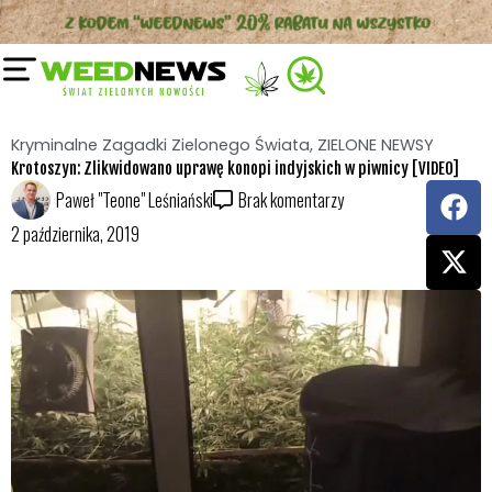
Przejdź
do
treści
Kryminalne Zagadki Zielonego Świata
,
ZIELONE NEWSY
Krotoszyn: Zlikwidowano uprawę konopi indyjskich w piwnicy [VIDEO]
F
X
Paweł "Teone" Leśniański
Brak komentarzy
a
-
2 października, 2019
c
t
e
w
b
i
o
t
o
t
k
e
r