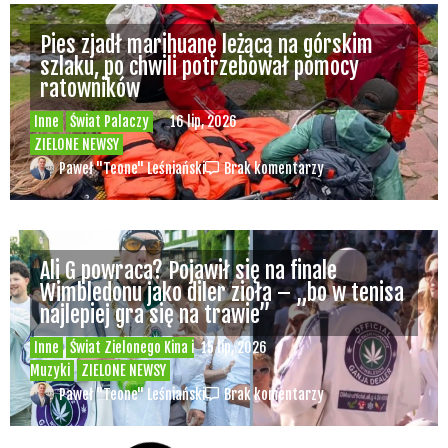
Pies zjadł marihuanę leżącą na górskim
szlaku, po chwili potrzebował pomocy
ratowników
Inne
Świat Palaczy
16 lip, 2026
ZIELONE NEWSY
Paweł "Teone" Leśniański
Brak komentarzy
Ali G powraca? Pojawił się na finale
Wimbledonu jako diler zioła – „bo w tenisa
najlepiej gra się na trawie”
Inne
Świat Zielonego Kina i
15 lip, 2026
Muzyki
ZIELONE NEWSY
Paweł "Teone" Leśniański
Brak komentarzy