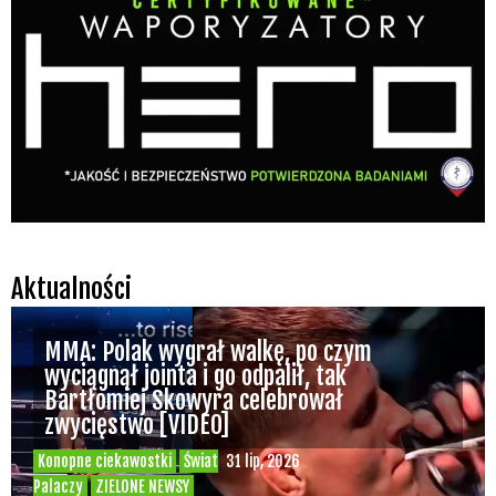
Aktualności
MMA: Polak wygrał walkę, po czym
wyciągnął jointa i go odpalił, tak
Bartłomiej Skowyra celebrował
zwycięstwo [VIDEO]
Konopne ciekawostki
Świat
31 lip, 2026
Palaczy
ZIELONE NEWSY