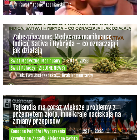
Paweł "Teone" Leśniański
1
Zabezpieczone: Medyczna marihuana:
Indica, Sativa i Hybryda – co oznaczają i
jak działają
Świat Medycznej Marihuany
30 lip, 2026
Świat Palaczy
ZIELONE NEWSY
lek. Ewa Jastrzebska
Brak komentarzy
Tajlandia ma coraz większe problemy z
przemytem zioła, inne kraje naciskają na
zmiany przepisów
Konopne Podróże i Wydarzenia
29 lip, 2026
Kryminalne Zagadki Zielonego Świata