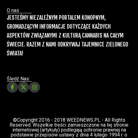
Recepty na medyczną marihuanę –
Ministerstwo Zdrowia zapowiada kolejne
zmiany
Świat Medycznej Marihuany
Świat
12 lip, 2026
Prawa i legalizacji marihuany
ZIELONE NEWSY
Paweł "Teone" Leśniański
3 komentarzy
Depenalizacji marihuany nie będzie – opinia
Biura Ekspertyz i Oceny Skutków Regulacji
nie pozostawia na projekcie suchej nitki, a
to nie jedyny problem
Świat Palaczy
Świat Prawa i
07 lip, 2026
legalizacji marihuany
ZIELONE
NEWSY