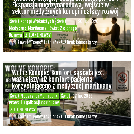
Ekspansja międzynarodowa, wejście w
sektor medycznych konopi i dalszy rozwój
Świat Konopi Włóknistych
Świat
20 lip, 2026
Medycznej Marihuany
Świat Zielonego
Biznesu
ZIELONE NEWSY
Paweł "Teone" Leśniański
Brak komentarzy
Wolne Konopie: Komfort sąsiada jest
ważniejszy niż komfort pacjenta
korzystającego z medycznej marihuany
Świat Medycznej Marihuany
Świat
17 lip, 2026
Prawa i legalizacji marihuany
ZIELONE NEWSY
Paweł "Teone" Leśniański
Brak komentarzy