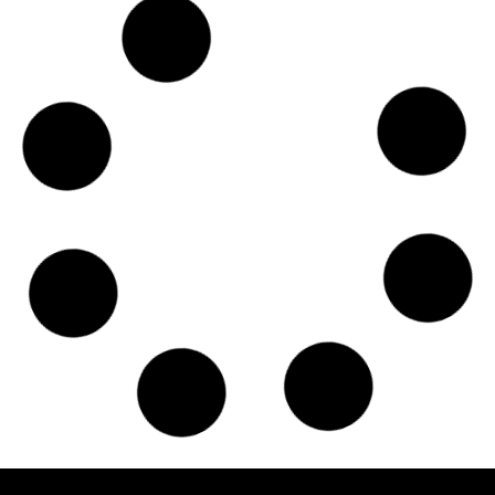
Czy w pociągach PKP IC można używać
medycznej marihuany? Mamy odpowiedź
spółki
Świat Medycznej
14 lip, 2026
Marihuany
ZIELONE NEWSY
Paweł "Teone" Leśniański
Brak komentarzy
Badania wykazały, że medyczna marihuana
łagodzi objawy „zespołu niespokojnych
nóg”
Badania
Odmiany Medycznej
13 lip, 2026
Marihuany
ZIELONE NEWSY
Paweł "Teone" Leśniański
Brak komentarzy