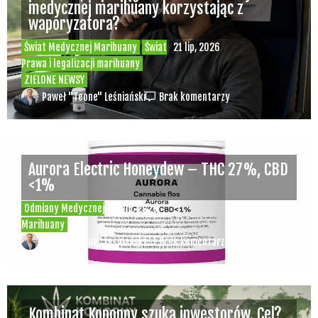
medycznej marihuany korzystając z
waporyzatora?
Świat Medycznej Marihuany
Świat
21 lip, 2026
Prawa i legalizacji marihuany
ZIELONE NEWSY
Paweł "Teone" Leśniański
Brak komentarzy
Aurora Electric Honeydew – THC 27%, CBD
<1%
Odmiany Medycznej
20 lip, 2026
Marihuany
Paweł "Teone" Leśniański
Brak komentarzy
Kombinat Konopny szuka inwestorów. Cel?