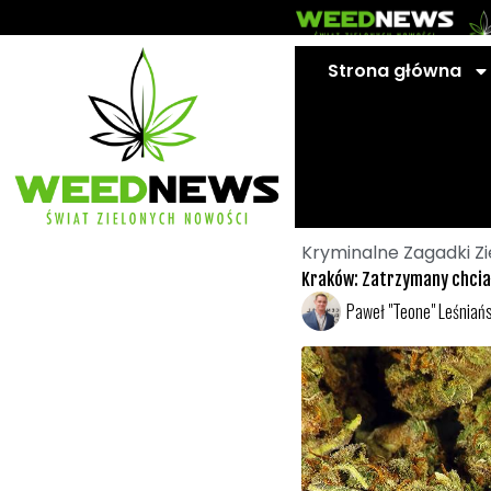
Przejdź
do
treści
Strona główna
Kryminalne Zagadki Z
Kraków: Zatrzymany chcia
Paweł "Teone" Leśniańs