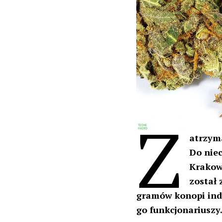
Z
atrzym
Do niec
Krakowi
został 
gramów konopi indy
go funkcjonariuszy