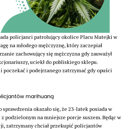
ada policjanci patrolujący okolice Placu Matejki w
agę na młodego mężczyznę, który zaczepiał
rzanie zachowujący się mężczyzna gdy zauważył
cjonariuszy, uciekł do pobliskiego sklepu.
li poczekać i podejrzanego zatrzymać gdy opuści
olicjantów marihuaną
o sprawdzenia okazało się, że 23-latek posiada w
k z podzielonym na mniejsze porcje suszem. Będąc w
i, zatrzymany chciał przekupić policjantów