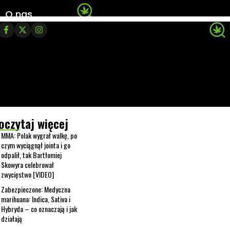
O nas
oczytaj więcej
MMA: Polak wygrał walkę, po
czym wyciągnął jointa i go
odpalił, tak Bartłomiej
Skowyra celebrował
zwycięstwo [VIDEO]
Zabezpieczone: Medyczna
marihuana: Indica, Sativa i
Hybryda – co oznaczają i jak
działają