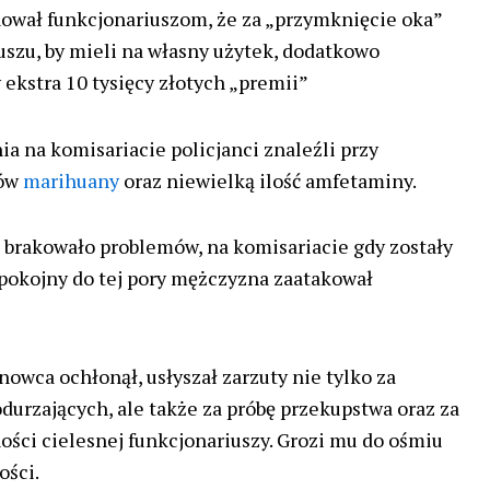
ował funkcjonariuszom, że za „przymknięcie oka”
szu, by mieli na własny użytek, dodatkowo
 ekstra 10 tysięcy złotych „premii”
a na komisariacie policjanci znaleźli przy
mów
marihuany
oraz niewielką ilość amfetaminy.
brakowało problemów, na komisariacie gdy zostały
spokojny do tej pory mężczyzna zaatakował
owca ochłonął, usłyszał zarzuty nie tylko za
durzających, ale także za próbę przekupstwa oraz za
ości cielesnej funkcjonariuszy. Grozi mu do ośmiu
ości.