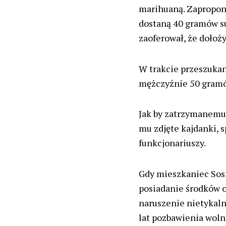
marihuaną. Zapropon
dostaną 40 gramów su
zaoferował, że dołoży
W trakcie przeszukani
mężczyźnie 50 gra
Jak by zatrzymanemu 
mu zdjęte kajdanki, 
funkcjonariuszy.
Gdy mieszkaniec Sosn
posiadanie środków o
naruszenie nietykaln
lat pozbawienia woln