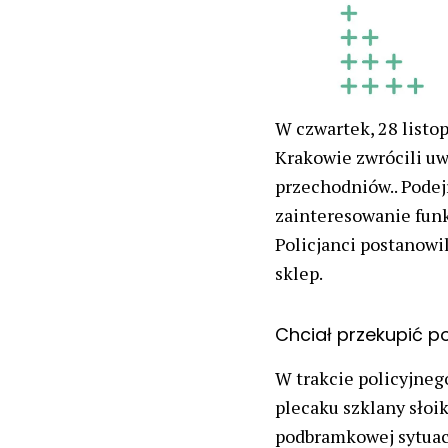
W czwartek, 28 listop
Krakowie zwrócili uw
przechodniów.. Podej
zainteresowanie funk
Policjanci postanowi
sklep.
Chciał przekupić p
W trakcie policyjneg
plecaku szklany słoi
podbramkowej sytuacj