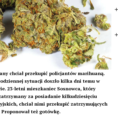
k
e
r
any chciał przekupić policjantów marihuaną.
odziennej sytuacji doszło kilka dni temu w
e. 23-letni mieszkaniec Sosnowca, który
zatrzymany za posiadanie kilkudziesięciu
jskich, chciał nimi przekupić zatrzymujących
. Proponował też gotówkę.