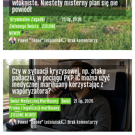
włókniste. Niestety misterny plan się nie
powiódł
Kryminalne Zagadki
21 lip, 2026
Zielonego Świata
ZIELONE
NEWSY
Paweł "Teone" Leśniański
Brak komentarzy
Czy w sytuacji kryzysowej, np. ataku
padaczki, w pociągu PKP IC można użyć
medycznej marihuany korzystając z
waporyzatora?
Świat Medycznej Marihuany
Świat
21 lip, 2026
Prawa i legalizacji marihuany
ZIELONE NEWSY
Paweł "Teone" Leśniański
Brak komentarzy