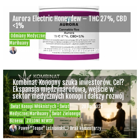
Aurora Electric Honeydew – THC 27%, CBD
<1%
Odmiany Medycznej
20 lip, 2026
Marihuany
Paweł "Teone" Leśniański
Brak komentarzy
Kombinat Konopny szuka inwestorów. Cel?
Ekspansja międzynarodowa, wejście w
sektor medycznych konopi i dalszy rozwój
Świat Konopi Włóknistych
Świat
20 lip, 2026
Medycznej Marihuany
Świat Zielonego
Biznesu
ZIELONE NEWSY
Paweł "Teone" Leśniański
Brak komentarzy