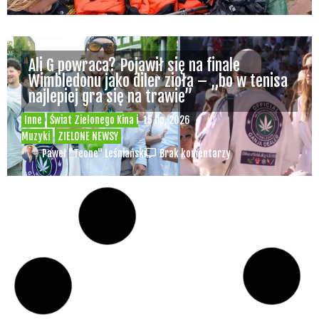
Ali G powraca? Pojawił się na finale
Wimbledonu jako diler zioła – „bo w tenisa
najlepiej gra się na trawie”
Inne
Świat Zielonego Kina i
15 lip, 2026
Muzyki
ZIELONE NEWSY
Paweł "Teone" Leśniański
Brak komentarzy
Czy w pociągach PKP IC można używać
medycznej marihuany? Mamy odpowiedź
spółki
Świat Medycznej
14 lip, 2026
Marihuany
ZIELONE
NEWSY