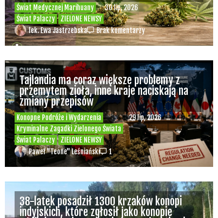
Świat Medycznej Marihuany
30 lip, 2026
Świat Palaczy
ZIELONE NEWSY
lek. Ewa Jastrzebska
Brak komentarzy
Tajlandia ma coraz większe problemy z
przemytem zioła, inne kraje naciskają na
zmiany przepisów
Konopne Podróże i Wydarzenia
29 lip, 2026
Kryminalne Zagadki Zielonego Świata
Świat Palaczy
ZIELONE NEWSY
Paweł "Teone" Leśniański
1
38-latek posadził 1300 krzaków konopi
indyjskich, które zgłosił jako konopie