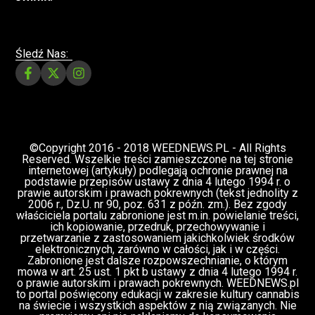
ZIELONE NEWSY
Paweł "Teone" Leśniański
3 komentarzy
Depenalizacji marihuany nie będzie – opinia
Biura Ekspertyz i Oceny Skutków Regulacji
nie pozostawia na projekcie suchej nitki, a
to nie jedyny problem
Świat Palaczy
Świat Prawa i
07 lip, 2026
legalizacji marihuany
ZIELONE
NEWSY
Paweł "Teone" Leśniański
10 komentarzy
Rozmowa WeedNews – Produkcja
medycznej marihuany w Polsce – Konrad