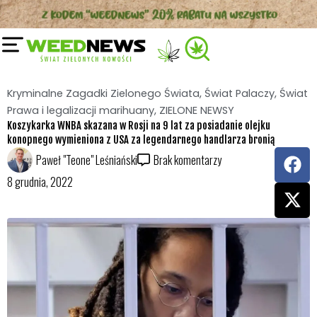
Przejdź
do
treści
Kryminalne Zagadki Zielonego Świata
,
Świat Palaczy
,
Świat
Prawa i legalizacji marihuany
,
ZIELONE NEWSY
Koszykarka WNBA skazana w Rosji na 9 lat za posiadanie olejku
konopnego wymieniona z USA za legendarnego handlarza bronią
F
X
Paweł "Teone" Leśniański
Brak komentarzy
a
-
8 grudnia, 2022
c
t
e
w
b
i
o
t
o
t
k
e
r