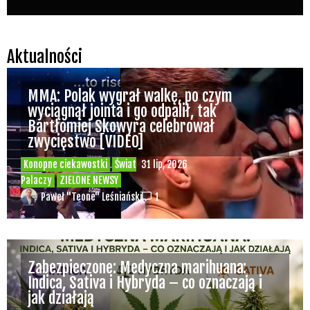
Aktualności
MMA: Polak wygrał walkę, po czym
wyciągnął jointa i go odpalił, tak
Bartłomiej Skowyra celebrował
zwycięstwo [VIDEO]
Konopne ciekawostki
Świat
31 lip, 2026
Palaczy
ZIELONE NEWSY
Paweł "Teone" Leśniański
1
Zabezpieczone: Medyczna marihuana:
Indica, Sativa i Hybryda – co oznaczają i
jak działają