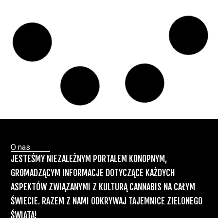
Paweł "Teone" Leśniański
Brak komentarzy
Badania wykazały, że medyczna marihuana
łagodzi objawy „zespołu niespokojnych
nóg”
Badania
Odmiany Medycznej
13 lip, 2026
Marihuany
ZIELONE NEWSY
Paweł "Teone" Leśniański
Brak komentarzy
Recepty na medyczną marihuanę –
Ministerstwo Zdrowia zapowiada kolejne
zmiany
Świat Medycznej Marihuany
Świat
12 lip, 2026
Prawa i legalizacji marihuany