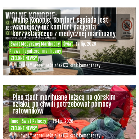
Wolne Konopie: Komfort sąsiada jest
ważniejszy niż komfort pacjenta
korzystającego z medycznej marihuany
Świat Medycznej Marihuany
Świat
17 lip, 2026
Prawa i legalizacji marihuany
ZIELONE NEWSY
Paweł "Teone" Leśniański
Brak komentarzy
Pies zjadł marihuanę leżącą na górskim
szlaku, po chwili potrzebował pomocy
ratowników
Inne
Świat Palaczy
16 lip, 2026
ZIELONE NEWSY
Paweł "Teone" Leśniański
Brak komentarzy