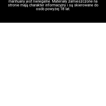
Świat Medycznej Marihuany
Świat
03 lip, 2026
Prawa i legalizacji marihuany
Świat
Zielonego Biznesu
ZIELONE NEWSY
Paweł "Teone" Leśniański
3 komentarzy
Służby udaremniły przemyt 1,2 tony
marihuany z Tajlandii do Polski [VIDEO]
Kryminalne Zagadki
03 lip, 2026
Zielonego Świata
ZIELONE
NEWSY
Paweł "Teone" Leśniański
Brak komentarzy
Mundial przeciwny marihuanie
jednocześnie promuje sprzedaż alkoholu na