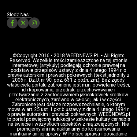
Paweł "Teone" Leśniański
3 komentarzy
Depenalizacji marihuany nie będzie – opinia
Biura Ekspertyz i Oceny Skutków Regulacji
nie pozostawia na projekcie suchej nitki, a
to nie jedyny problem
Świat Palaczy
Świat Prawa i
07 lip, 2026
legalizacji marihuany
ZIELONE
NEWSY
Paweł "Teone" Leśniański
10 komentarzy
Rozmowa WeedNews – Produkcja
medycznej marihuany w Polsce – Konrad
Palka, prezes Panaceum Cannmed [VIDEO]