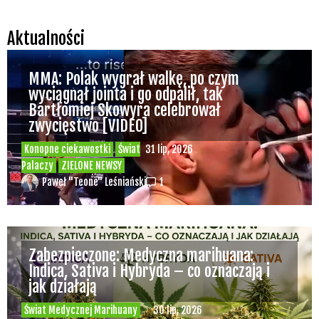
Aktualności
MMA: Polak wygrał walkę, po czym
wyciągnął jointa i go odpalił, tak
Bartłomiej Skowyra celebrował
zwycięstwo [VIDEO]
Konopne ciekawostki
Świat
31 lip, 2026
Palaczy
ZIELONE NEWSY
Paweł "Teone" Leśniański
1
Zabezpieczone: Medyczna marihuana:
Indica, Sativa i Hybryda – co oznaczają i
jak działają
Świat Medycznej Marihuany
30 lip, 2026