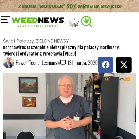
Przejdź
do
treści
Świat Palaczy
,
ZIELONE NEWSY
Koronawirus szczególnie niebezpieczny dla palaczy marihuany,
twierdzi ordynator z Wrocławia [VIDEO]
F
X
Paweł "Teone" Leśniański
1
31 marca, 2020
a
-
c
t
e
w
b
i
o
t
o
t
k
e
r