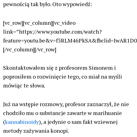
pewnością tak było. Oto wypowiedź:
[vc_row][vc_column][vc_video
link=”https://www.youtube.com/watch?
feature=youtu.be&v=f5RLM46PkSA&fbclid=IwAR1D
[/vc_column][/vc_row]
Skontaktowałem się z profesorem Simonem i
poprosiłem o rozwinięcie tego, co miał na myśli
mówiąc te słowa.
Już na wstępie rozmowy, profesor zaznaczył, że nie
chodziło mu o substancje zawarte w marihuanie
(
kannabinoidy
), a jedynie o sam fakt wziewnej
metody zażywania konopi.