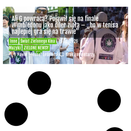
Ali G powraca? Pojawił się na finale
Wimbledonu jako diler zioła – „bo w tenisa
najlepiej gra się na trawie”
Inne
Świat Zielonego Kina i
15 lip, 2026
Muzyki
ZIELONE NEWSY
Paweł "Teone" Leśniański
Brak komentarzy
Czy w pociągach PKP IC można używać
medycznej marihuany? Mamy odpowiedź
spółki
Świat Medycznej
14 lip, 2026
Marihuany
ZIELONE
NEWSY
Paweł "Teone" Leśniański
Brak komentarzy