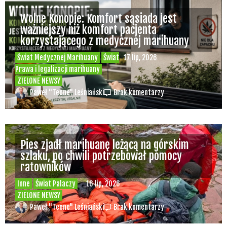
Wolne Konopie: Komfort sąsiada jest
ważniejszy niż komfort pacjenta
korzystającego z medycznej marihuany
Świat Medycznej Marihuany
Świat
17 lip, 2026
Prawa i legalizacji marihuany
ZIELONE NEWSY
Paweł "Teone" Leśniański
Brak komentarzy
Pies zjadł marihuanę leżącą na górskim
szlaku, po chwili potrzebował pomocy
ratowników
Inne
Świat Palaczy
16 lip, 2026
ZIELONE NEWSY
Paweł "Teone" Leśniański
Brak komentarzy