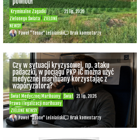
powiódł
Kryminalne Zagadki
21 lip, 2026
Zielonego Świata
ZIELONE
NEWSY
Paweł "Teone" Leśniański
Brak komentarzy
Czy w sytuacji kryzysowej, np. ataku
padaczki, w pociągu PKP IC można użyć
medycznej marihuany korzystając z
waporyzatora?
Świat Medycznej Marihuany
Świat
21 lip, 2026
Prawa i legalizacji marihuany
ZIELONE NEWSY
Paweł "Teone" Leśniański
Brak komentarzy