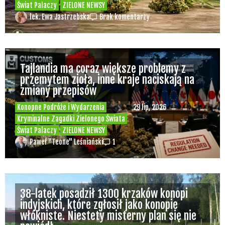
Świat Palaczy
ZIELONE NEWSY
lek. Ewa Jastrzebska
Brak komentarzy
Tajlandia ma coraz większe problemy z
przemytem zioła, inne kraje naciskają na
zmiany przepisów
Konopne Podróże i Wydarzenia
29 lip, 2026
Kryminalne Zagadki Zielonego Świata
Świat Palaczy
ZIELONE NEWSY
Paweł "Teone" Leśniański
1
38-latek posadził 1300 krzaków konopi
indyjskich, które zgłosił jako konopie
włókniste. Niestety misterny plan się nie