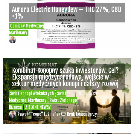
Aurora Electric Honeydew – THC 27%, CBD
<1%
Odmiany Medycznej
20 lip, 2026
Marihuany
Paweł "Teone" Leśniański
Brak komentarzy
Kombinat Konopny szuka inwestorów. Cel?
Ekspansja międzynarodowa, wejście w
sektor medycznych konopi i dalszy rozwój
Świat Konopi Włóknistych
Świat
20 lip, 2026
Medycznej Marihuany
Świat Zielonego
Biznesu
ZIELONE NEWSY
Paweł "Teone" Leśniański
Brak komentarzy