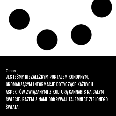
Badania wykazały, że medyczna marihuana
łagodzi objawy „zespołu niespokojnych
nóg”
Badania
Odmiany Medycznej
13 lip, 2026
Marihuany
ZIELONE NEWSY
Paweł "Teone" Leśniański
Brak komentarzy
Recepty na medyczną marihuanę –
Ministerstwo Zdrowia zapowiada kolejne
zmiany
Świat Medycznej Marihuany
Świat
12 lip, 2026
Prawa i legalizacji marihuany
ZIELONE NEWSY