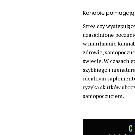
Konopie pomagają 
Stres czy występując
uzasadnione poczucie
w marihuanie kannabid
zdrowie, samopoczuci
świecie. W czasach g
szybkiego i nienatur
idealnym suplementem
ryzyka skutków uboc
samopoczuciem.