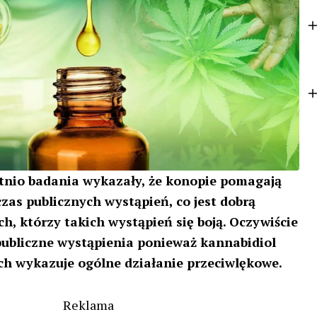
k
e
r
tnio badania wykazały, że konopie pomagają
zas publicznych wystąpień, co jest dobrą
h, którzy takich wystąpień się boją. Oczywiście
 publiczne wystąpienia ponieważ kannabidiol
h wykazuje ogólne działanie przeciwlękowe.
Reklama