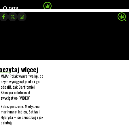
O nas
oczytaj więcej
MMA: Polak wygrał walkę, po
czym wyciągnął jointa i go
odpalił, tak Bartłomiej
Skowyra celebrował
zwycięstwo [VIDEO]
Zabezpieczone: Medyczna
marihuana: Indica, Sativa i
Hybryda – co oznaczają i jak
działają