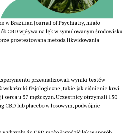
 w Brazilian Journal of Psychiatry, miało
posób CBD wpływa na lęk w symulowanym środowisku
obrze przetestowana metoda likwidowania
sperymentu przeanalizowali wyniki testów
 wskaźniki fizjologiczne, takie jak ciśnienie krwi
ji serca u 57 mężczyzn. Uczestnicy otrzymali 150
mg CBD lub placebo w losowym, podwójnie
 wykazały, że CBD może łagodzić lęk w sposób