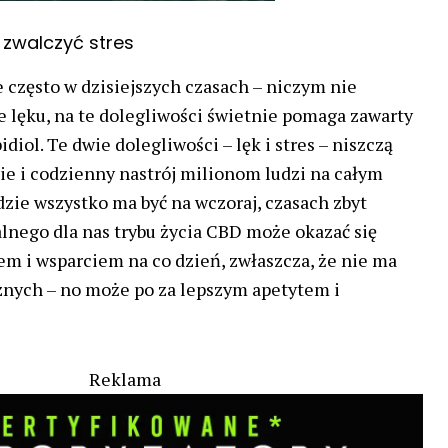
zwalczyć stres
e często w dzisiejszych czasach – niczym nie
 lęku, na te dolegliwości świetnie pomaga zawarty
iol. Te dwie dolegliwości – lęk i stres – niszczą
e i codzienny nastrój milionom ludzi na całym
dzie wszystko ma być na wczoraj, czasach zbyt
alnego dla nas trybu życia CBD może okazać się
 i wsparciem na co dzień, zwłaszcza, że nie ma
znych – no może po za lepszym apetytem i
Reklama