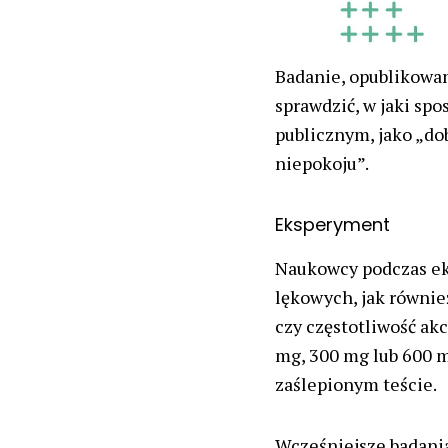
Badanie, opublikowane
sprawdzić, w jaki s
publicznym, jako „d
niepokoju”.
Eksperyment
Naukowcy podczas ek
lękowych, jak również
czy częstotliwość akc
mg, 300 mg lub 600 
zaślepionym teście.
Wcześniejsze badania