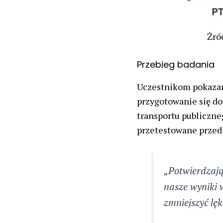
Żród
Przebieg badania
Uczestnikom pokazan
przygotowanie się d
transportu publiczne
przetestowane przed,
„Potwierdzają
nasze wyniki
zmniejszyć lę