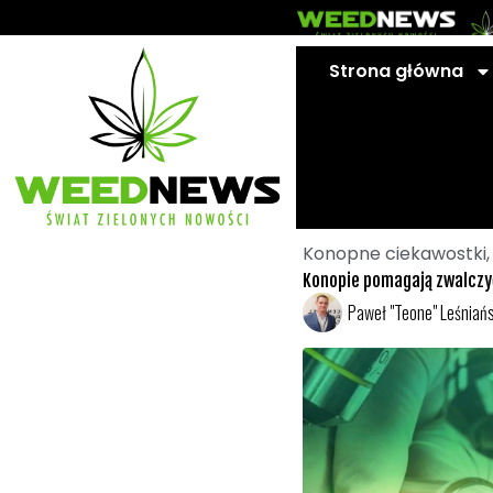
Przejdź
do
treści
Strona główna
Konopne ciekawostki
Konopie pomagają zwalczy
Paweł "Teone" Leśniańs