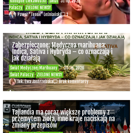
Konopne ciekawostki
Świat
31 lip, 2026
Palaczy
ZIELONE NEWSY
Paweł "Teone" Leśniański
1
Zabezpieczone: Medyczna marihuana:
Indica, Sativa i Hybryda – co oznaczają i
jak działają
Świat Medycznej Marihuany
30 lip, 2026
Świat Palaczy
ZIELONE NEWSY
lek. Ewa Jastrzebska
Brak komentarzy
Tajlandia ma coraz większe problemy z
przemytem zioła, inne kraje naciskają na
zmiany przepisów