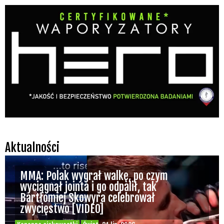
Aktualności
MMA: Polak wygrał walkę, po czym
wyciągnął jointa i go odpalił, tak
Bartłomiej Skowyra celebrował
zwycięstwo [VIDEO]