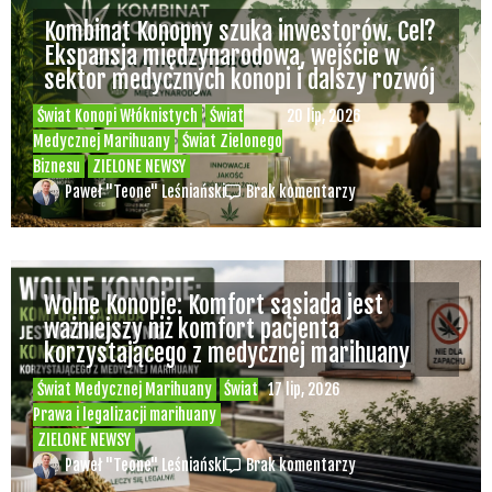
Kombinat Konopny szuka inwestorów. Cel?
Ekspansja międzynarodowa, wejście w
sektor medycznych konopi i dalszy rozwój
Świat Konopi Włóknistych
Świat
20 lip, 2026
Medycznej Marihuany
Świat Zielonego
Biznesu
ZIELONE NEWSY
Paweł "Teone" Leśniański
Brak komentarzy
Wolne Konopie: Komfort sąsiada jest
ważniejszy niż komfort pacjenta
korzystającego z medycznej marihuany
Świat Medycznej Marihuany
Świat
17 lip, 2026
Prawa i legalizacji marihuany
ZIELONE NEWSY
Paweł "Teone" Leśniański
Brak komentarzy