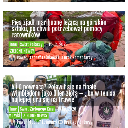
Pies zjadł marihuanę leżącą na górskim
szlaku, po chwili potrzebował pomocy
ratowników
Inne
Świat Palaczy
16 lip, 2026
ZIELONE NEWSY
Paweł "Teone" Leśniański
Brak komentarzy
Ali G powraca? Pojawił się na finale
Wimbledonu jako diler zioła – „bo w tenisa
najlepiej gra się na trawie”
Inne
Świat Zielonego Kina i
15 lip, 2026
Muzyki
ZIELONE NEWSY
Paweł "Teone" Leśniański
Brak komentarzy