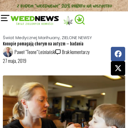
Przejdź
do
treści
Świat Medycznej Marihuany
,
ZIELONE NEWSY
Konopie pomagają chorym na autyzm – badania
F
X
Paweł "Teone" Leśniański
Brak komentarzy
a
-
27 maja, 2019
c
t
e
w
b
i
o
t
o
t
k
e
r