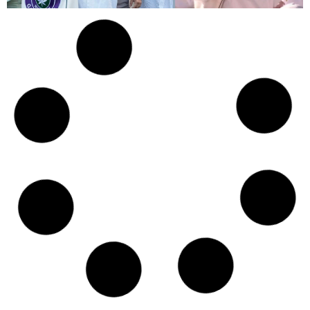
Czy w pociągach PKP IC można używać
medycznej marihuany? Mamy odpowiedź
spółki
Świat Medycznej
14 lip, 2026
Marihuany
ZIELONE NEWSY
Paweł "Teone" Leśniański
Brak komentarzy
Badania wykazały, że medyczna marihuana
łagodzi objawy „zespołu niespokojnych
nóg”
Badania
Odmiany Medycznej
13 lip, 2026
Marihuany
ZIELONE NEWSY
Paweł "Teone" Leśniański
Brak komentarzy