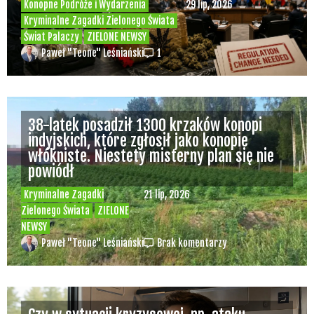
Konopne Podróże i Wydarzenia
29 lip, 2026
Kryminalne Zagadki Zielonego Świata
Świat Palaczy
ZIELONE NEWSY
Paweł "Teone" Leśniański
1
38-latek posadził 1300 krzaków konopi
indyjskich, które zgłosił jako konopie
włókniste. Niestety misterny plan się nie
powiódł
Kryminalne Zagadki
21 lip, 2026
Zielonego Świata
ZIELONE
NEWSY
Paweł "Teone" Leśniański
Brak komentarzy