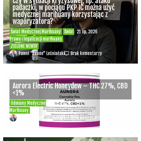
Czy w sytuacji kryzysowej, np. ataku
padaczki, w pociągu PKP IC można użyć
medycznej marihuany korzystając z
waporyzatora?
Świat Medycznej Marihuany
Świat
21 lip, 2026
Prawa i legalizacji marihuany
ZIELONE NEWSY
Paweł "Teone" Leśniański
Brak komentarzy
Aurora Electric Honeydew – THC 27%, CBD
<1%
Odmiany Medycznej
20 lip, 2026
Marihuany
Paweł "Teone" Leśniański
Brak komentarzy