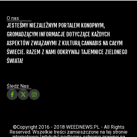
Recepty na medyczną marihuanę –
Ministerstwo Zdrowia zapowiada kolejne
zmiany
Świat Medycznej Marihuany
Świat
12 lip, 2026
Prawa i legalizacji marihuany
ZIELONE NEWSY
Paweł "Teone" Leśniański
3 komentarzy
Depenalizacji marihuany nie będzie – opinia
Biura Ekspertyz i Oceny Skutków Regulacji
nie pozostawia na projekcie suchej nitki, a
to nie jedyny problem
Świat Palaczy
Świat Prawa i
07 lip, 2026