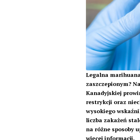
Legalna marihuana
zaszczepionym? Na 
Kanadyjskiej prowi
restrykcji oraz ni
wysokiego wskaźnik
liczba zakażeń stal
na różne sposoby u
więcej informacji.