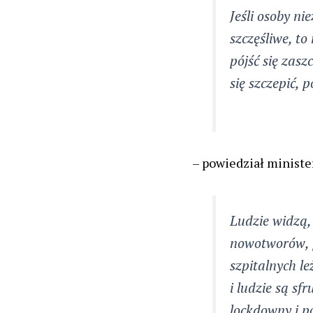
Jeśli osoby ni
szczęśliwe, t
pójść się zaszc
się szczepić,
– powiedział ministe
Ludzie widzą,
nowotworów, 
szpitalnych le
i ludzie są s
lockdowny i p