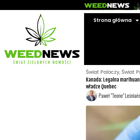
Przejdź
do
treści
Strona główna
Świat Palaczy
,
Świat P
Kanada: Legalna marihuana
władze Quebec
Paweł "Teone" Leśniańs