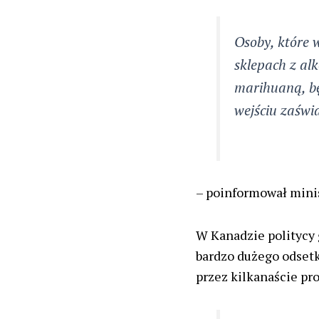
Osoby, które 
sklepach z al
marihuaną, bę
wejściu zaświ
– poinformował minis
W Kanadzie politycy
bardzo dużego odset
przez kilkanaście proc