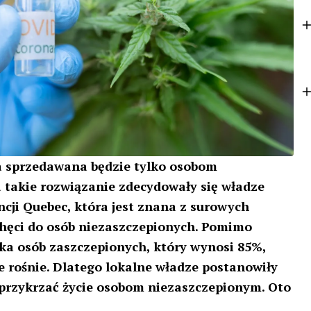
o
t
k
e
r
 sprzedawana będzie tylko osobom
takie rozwiązanie zdecydowały się władze
ncji Quebec, która jest znana z surowych
echęci do osób niezaszczepionych. Pomimo
a osób zaszczepionych, który wynosi 85%,
e rośnie. Dlatego lokalne władze postanowiły
przykrzać życie osobom niezaszczepionym. Oto