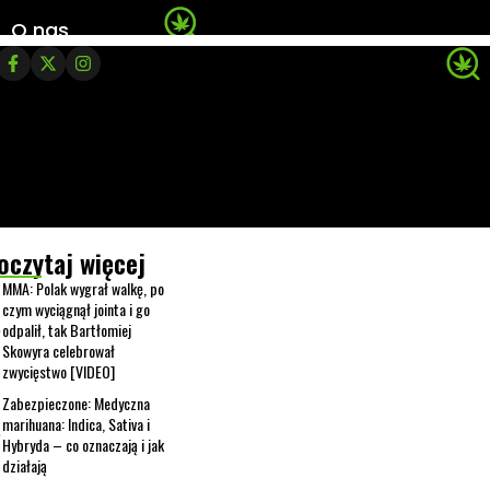
O nas
oczytaj więcej
MMA: Polak wygrał walkę, po
czym wyciągnął jointa i go
odpalił, tak Bartłomiej
Skowyra celebrował
zwycięstwo [VIDEO]
Zabezpieczone: Medyczna
marihuana: Indica, Sativa i
Hybryda – co oznaczają i jak
działają